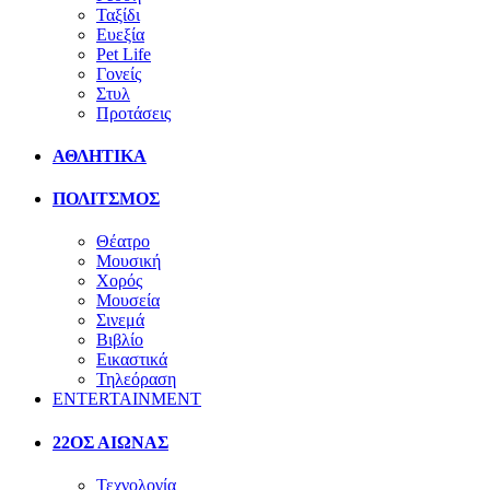
Ταξίδι
Ευεξία
Pet Life
Γονείς
Στυλ
Προτάσεις
ΑΘΛΗΤΙΚΑ
ΠΟΛΙΤΣΜΟΣ
Θέατρο
Μουσική
Χορός
Μουσεία
Σινεμά
Βιβλίο
Εικαστικά
Τηλεόραση
ENTERTAINMENT
22ΟΣ ΑΙΩΝΑΣ
Τεχνολογία