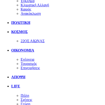
Έγκλημα
Κλιματική Αλλαγή
Καιρός
Ανακύκλωση
ΠΟΛΙΤΙΚΗ
ΚΟΣΜΟΣ
22ΟΣ ΑΙΩΝΑΣ
ΟΙΚΟΝΟΜΙΑ
Ενέργεια
Τουρισμός
Επιχειρήσεις
ΑΠΟΨΗ
LIFE
Πόλη
Σχέσεις
Γεύση