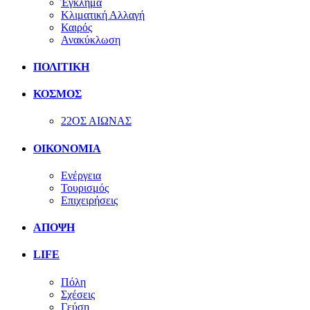
Έγκλημα
Κλιματική Αλλαγή
Καιρός
Ανακύκλωση
ΠΟΛΙΤΙΚΗ
ΚΟΣΜΟΣ
22ΟΣ ΑΙΩΝΑΣ
ΟΙΚΟΝΟΜΙΑ
Ενέργεια
Τουρισμός
Επιχειρήσεις
ΑΠΟΨΗ
LIFE
Πόλη
Σχέσεις
Γεύση