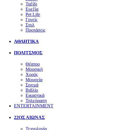
Ταξίδι
Ευεξία
Pet Life
Γονείς
Στυλ
Προτάσεις
ΑΘΛΗΤΙΚΑ
ΠΟΛΙΤΣΜΟΣ
Θέατρο
Μουσική
Χορός
Μουσεία
Σινεμά
Βιβλίο
Εικαστικά
Τηλεόραση
ENTERTAINMENT
22ΟΣ ΑΙΩΝΑΣ
Τεχνολογία