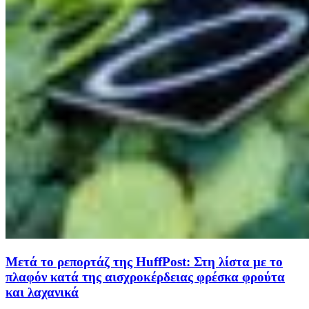
Μετά το ρεπορτάζ της HuffPost: Στη λίστα με το
πλαφόν κατά της αισχροκέρδειας φρέσκα φρούτα
και λαχανικά