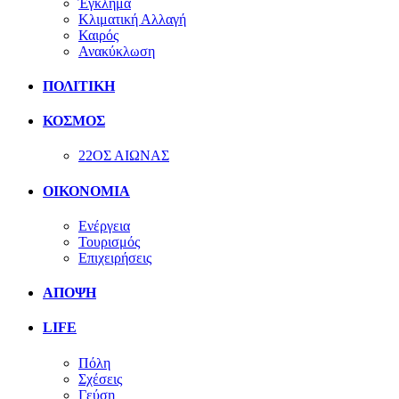
Έγκλημα
Κλιματική Αλλαγή
Καιρός
Ανακύκλωση
ΠΟΛΙΤΙΚΗ
ΚΟΣΜΟΣ
22ΟΣ ΑΙΩΝΑΣ
ΟΙΚΟΝΟΜΙΑ
Ενέργεια
Τουρισμός
Επιχειρήσεις
ΑΠΟΨΗ
LIFE
Πόλη
Σχέσεις
Γεύση