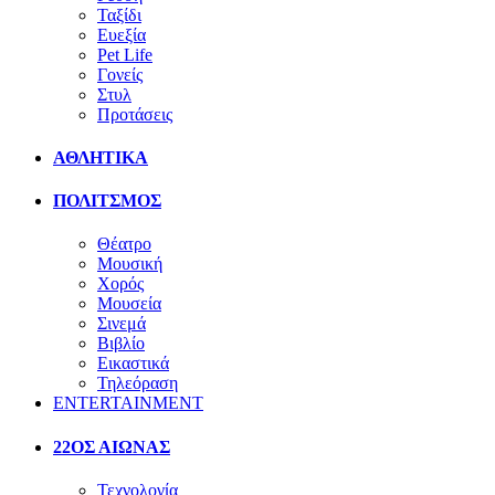
Ταξίδι
Ευεξία
Pet Life
Γονείς
Στυλ
Προτάσεις
ΑΘΛΗΤΙΚΑ
ΠΟΛΙΤΣΜΟΣ
Θέατρο
Μουσική
Χορός
Μουσεία
Σινεμά
Βιβλίο
Εικαστικά
Τηλεόραση
ENTERTAINMENT
22ΟΣ ΑΙΩΝΑΣ
Τεχνολογία