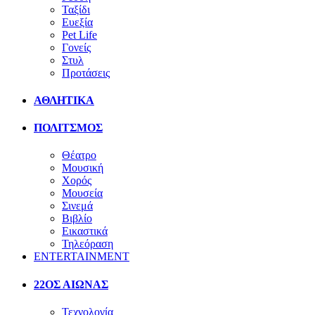
Ταξίδι
Ευεξία
Pet Life
Γονείς
Στυλ
Προτάσεις
ΑΘΛΗΤΙΚΑ
ΠΟΛΙΤΣΜΟΣ
Θέατρο
Μουσική
Χορός
Μουσεία
Σινεμά
Βιβλίο
Εικαστικά
Τηλεόραση
ENTERTAINMENT
22ΟΣ ΑΙΩΝΑΣ
Τεχνολογία