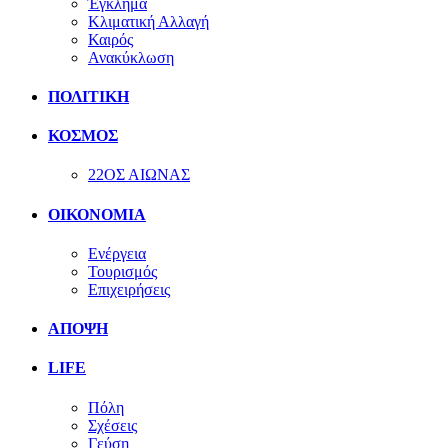
Έγκλημα
Κλιματική Αλλαγή
Καιρός
Ανακύκλωση
ΠΟΛΙΤΙΚΗ
ΚΟΣΜΟΣ
22ΟΣ ΑΙΩΝΑΣ
ΟΙΚΟΝΟΜΙΑ
Ενέργεια
Τουρισμός
Επιχειρήσεις
ΑΠΟΨΗ
LIFE
Πόλη
Σχέσεις
Γεύση