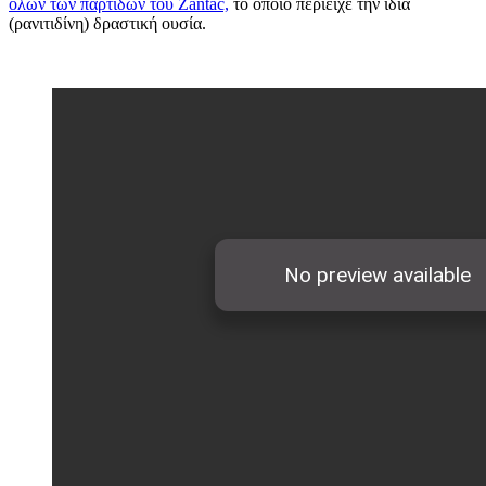
όλων των παρτίδων του Zantac,
το οποίο περιείχε την ίδια
(ρανιτιδίνη) δραστική ουσία.