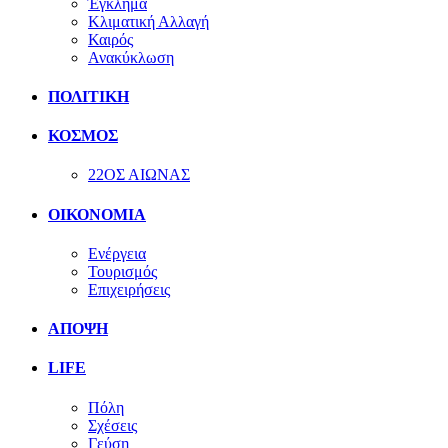
Έγκλημα
Κλιματική Αλλαγή
Καιρός
Ανακύκλωση
ΠΟΛΙΤΙΚΗ
ΚΟΣΜΟΣ
22ΟΣ ΑΙΩΝΑΣ
ΟΙΚΟΝΟΜΙΑ
Ενέργεια
Τουρισμός
Επιχειρήσεις
ΑΠΟΨΗ
LIFE
Πόλη
Σχέσεις
Γεύση