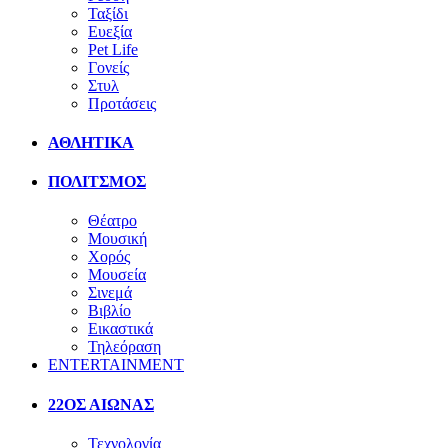
Ταξίδι
Ευεξία
Pet Life
Γονείς
Στυλ
Προτάσεις
ΑΘΛΗΤΙΚΑ
ΠΟΛΙΤΣΜΟΣ
Θέατρο
Μουσική
Χορός
Μουσεία
Σινεμά
Βιβλίο
Εικαστικά
Τηλεόραση
ENTERTAINMENT
22ΟΣ ΑΙΩΝΑΣ
Τεχνολογία