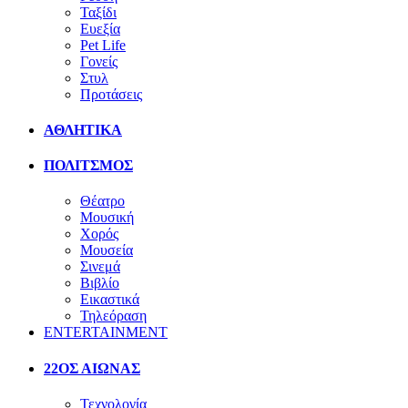
Ταξίδι
Ευεξία
Pet Life
Γονείς
Στυλ
Προτάσεις
ΑΘΛΗΤΙΚΑ
ΠΟΛΙΤΣΜΟΣ
Θέατρο
Μουσική
Χορός
Μουσεία
Σινεμά
Βιβλίο
Εικαστικά
Τηλεόραση
ENTERTAINMENT
22ΟΣ ΑΙΩΝΑΣ
Τεχνολογία