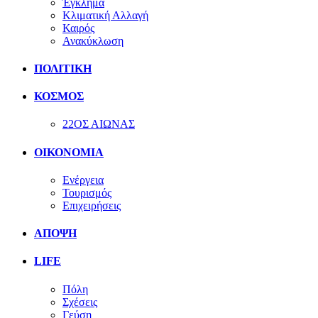
Έγκλημα
Κλιματική Αλλαγή
Καιρός
Ανακύκλωση
ΠΟΛΙΤΙΚΗ
ΚΟΣΜΟΣ
22ΟΣ ΑΙΩΝΑΣ
ΟΙΚΟΝΟΜΙΑ
Ενέργεια
Τουρισμός
Επιχειρήσεις
ΑΠΟΨΗ
LIFE
Πόλη
Σχέσεις
Γεύση