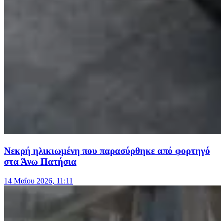
Νεκρή ηλικιωμένη που παρασύρθηκε από φορτηγό
στα Άνω Πατήσια
14 Μαΐου 2026, 11:11