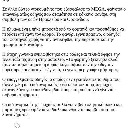
Σε άλλο βίντεο ντοκουμέντο που εξασφάλισε το MEGA, φαίνεται ο
επαγγελματίας οδηγός που σταμάτησε σε κόκκινο φανάρι, στη
συμβολή των οδών Ηρακλείου και Ορφανίδου.
Η ηλικιωμένη μπήκε μπροστά από το φορτηγό και προσπάθησε να
περάσει απέναντι τον δρόμο. Το φανάρι έγινε πράσινο, ο οδηγός
του φορτηγού χωρίς να την αντιληφθεί, την παρέσυρε και την
τραυμάτισε θανάσιμα.
Η άτυχη γυναίκα εγκλωβίστηκε στις ρόδες και τελικά άφησε την
τελευταία της πνοή στην άσφαλτο. «Το φορτηγό ξεκίνησε αλλά
ήταν σε τυφλό σημείο η κυρία, λόγω ύψους δεν την είδε, την
παρέσυρε και δυστυχώς έγινε ό,τι έγινε», περιγράφει μάρτυρας.
Ο επαγγελματίας οδηγός, ο οποίος δεν εγκατέλειψε το θύμα του,
συνελήφθη από αστυνομικούς, ενώ οι κάτοικοι της περιοχής
έκαναν λόγο για επικίνδυνη διασταύρωση που συχνά γίνονται
σοβαρά ατυχήματα.
Οι αστυνομικοί της Τροχαίας συλλέγουν βιντεοληπτικό υλικό και
μαρτυρίες προκειμένου να διαλευκανθούν τα ακριβή αίτια του
δυστυχήματος.