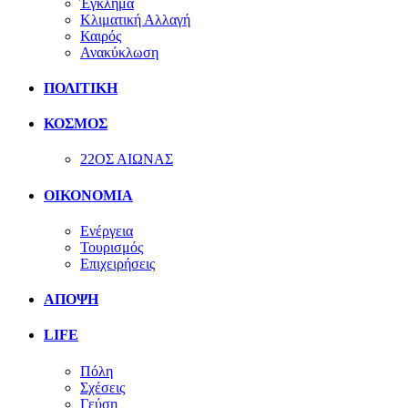
Έγκλημα
Κλιματική Αλλαγή
Καιρός
Ανακύκλωση
ΠΟΛΙΤΙΚΗ
ΚΟΣΜΟΣ
22ΟΣ ΑΙΩΝΑΣ
ΟΙΚΟΝΟΜΙΑ
Ενέργεια
Τουρισμός
Επιχειρήσεις
ΑΠΟΨΗ
LIFE
Πόλη
Σχέσεις
Γεύση