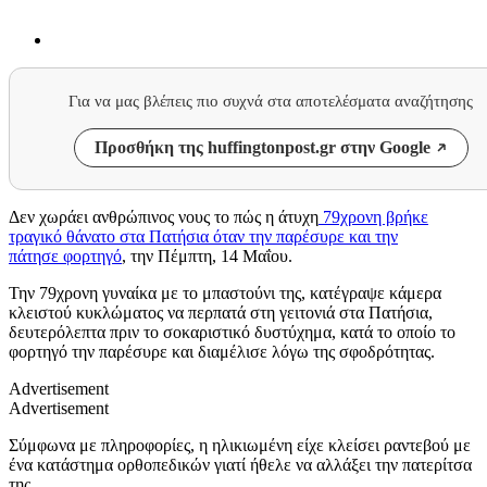
Για να μας βλέπεις πιο συχνά στα αποτελέσματα αναζήτησης
Προσθήκη της huffingtonpost.gr στην Google
Δεν χωράει ανθρώπινος νους το πώς η άτυχη
79χρονη βρήκε
τραγικό θάνατο στα Πατήσια όταν την παρέσυρε και την
πάτησε φορτηγό
, την Πέμπτη, 14 Μαΐου.
Την 79χρονη γυναίκα με το μπαστούνι της, κατέγραψε κάμερα
κλειστού κυκλώματος να περπατά στη γειτονιά στα Πατήσια,
δευτερόλεπτα πριν το σοκαριστικό δυστύχημα, κατά το οποίο το
φορτηγό την παρέσυρε και διαμέλισε λόγω της σφοδρότητας.
Advertisement
Advertisement
Σύμφωνα με πληροφορίες, η ηλικιωμένη είχε κλείσει ραντεβού με
ένα κατάστημα ορθοπεδικών γιατί ήθελε να αλλάξει την πατερίτσα
της.