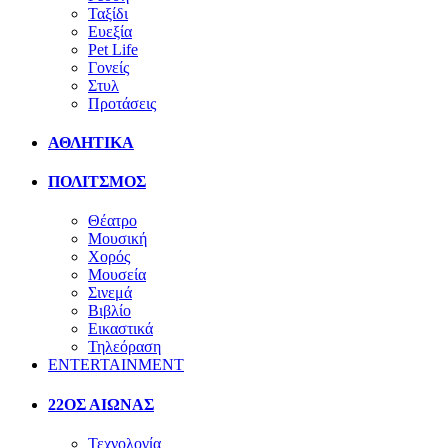
Ταξίδι
Ευεξία
Pet Life
Γονείς
Στυλ
Προτάσεις
ΑΘΛΗΤΙΚΑ
ΠΟΛΙΤΣΜΟΣ
Θέατρο
Μουσική
Χορός
Μουσεία
Σινεμά
Βιβλίο
Εικαστικά
Τηλεόραση
ENTERTAINMENT
22ΟΣ ΑΙΩΝΑΣ
Τεχνολογία