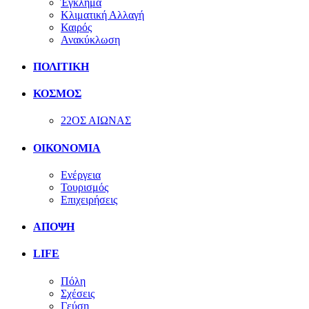
Έγκλημα
Κλιματική Αλλαγή
Καιρός
Ανακύκλωση
ΠΟΛΙΤΙΚΗ
ΚΟΣΜΟΣ
22ΟΣ ΑΙΩΝΑΣ
ΟΙΚΟΝΟΜΙΑ
Ενέργεια
Τουρισμός
Επιχειρήσεις
ΑΠΟΨΗ
LIFE
Πόλη
Σχέσεις
Γεύση