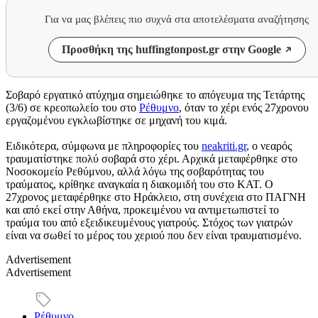
Για να μας βλέπεις πιο συχνά στα αποτελέσματα αναζήτησης
Προσθήκη της huffingtonpost.gr στην Google
Σοβαρό εργατικό ατύχημα σημειώθηκε το απόγευμα της Τετάρτης
(3/6) σε κρεοπωλείο του στο
Ρέθυμνο
, όταν το χέρι ενός 27χρονου
εργαζομένου εγκλωβίστηκε σε μηχανή του κιμά.
Ειδικότερα, σύμφωνα με πληροφορίες του
neakriti.gr
, ο νεαρός
τραυματίστηκε πολύ σοβαρά στο χέρι. Αρχικά μεταφέρθηκε στο
Νοσοκομείο Ρεθύμνου, αλλά λόγω της σοβαρότητας του
τραύματος, κρίθηκε αναγκαία η διακομιδή του στο ΚΑΤ. Ο
27χρονος μεταφέρθηκε στο Ηράκλειο, στη συνέχεια στο ΠΑΓΝΗ
και από εκεί στην Αθήνα, προκειμένου να αντιμετωπιστεί το
τραύμα του από εξειδικευμένους γιατρούς. Στόχος των γιατρών
είναι να σωθεί το μέρος του χεριού που δεν είναι τραυματισμένο.
Advertisement
Advertisement
Ρέθυμνο