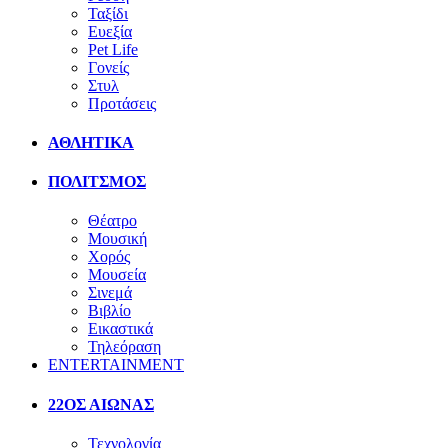
Ταξίδι
Ευεξία
Pet Life
Γονείς
Στυλ
Προτάσεις
ΑΘΛΗΤΙΚΑ
ΠΟΛΙΤΣΜΟΣ
Θέατρο
Μουσική
Χορός
Μουσεία
Σινεμά
Βιβλίο
Εικαστικά
Τηλεόραση
ENTERTAINMENT
22ΟΣ ΑΙΩΝΑΣ
Τεχνολογία