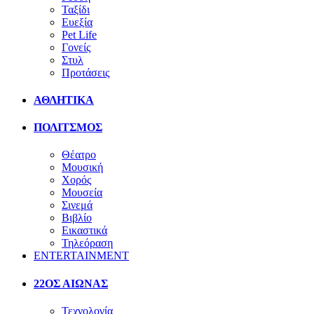
Ταξίδι
Ευεξία
Pet Life
Γονείς
Στυλ
Προτάσεις
ΑΘΛΗΤΙΚΑ
ΠΟΛΙΤΣΜΟΣ
Θέατρο
Μουσική
Χορός
Μουσεία
Σινεμά
Βιβλίο
Εικαστικά
Τηλεόραση
ENTERTAINMENT
22ΟΣ ΑΙΩΝΑΣ
Τεχνολογία