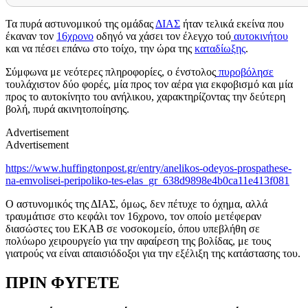
Τα πυρά αστυνομικού της ομάδας
ΔΙΑΣ
ήταν τελικά εκείνα που
έκαναν τον
16χρονο
οδηγό να χάσει τον έλεγχο τού
αυτοκινήτου
και να πέσει επάνω στο τοίχο, την ώρα της
καταδίωξης
.
Σύμφωνα με νεότερες πληροφορίες, ο ένστολος
πυροβόλησε
τουλάχιστον δύο φορές, μία προς τον αέρα για εκφοβισμό και μία
προς το αυτοκίνητο του ανήλικου, χαρακτηρίζοντας την δεύτερη
βολή, πυρά ακινητοποίησης.
Advertisement
Advertisement
https://www.huffingtonpost.gr/entry/anelikos-odeyos-prospathese-
na-emvolisei-peripoliko-tes-elas_gr_638d9898e4b0ca11e413f081
Ο αστυνομικός της ΔΙΑΣ, όμως, δεν πέτυχε το όχημα, αλλά
τραυμάτισε στο κεφάλι τον 16χρονο, τον οποίο μετέφεραν
διασώστες του ΕΚΑΒ σε νοσοκομείο, όπου υπεβλήθη σε
πολύωρο χειρουργείο για την αφαίρεση της βολίδας, με τους
γιατρούς να είναι απαισιόδοξοι για την εξέλιξη της κατάστασης του.
ΠΡΙΝ ΦΥΓΕΤΕ