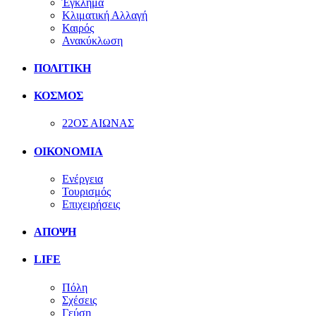
Έγκλημα
Κλιματική Αλλαγή
Καιρός
Ανακύκλωση
ΠΟΛΙΤΙΚΗ
ΚΟΣΜΟΣ
22ΟΣ ΑΙΩΝΑΣ
ΟΙΚΟΝΟΜΙΑ
Ενέργεια
Τουρισμός
Επιχειρήσεις
ΑΠΟΨΗ
LIFE
Πόλη
Σχέσεις
Γεύση