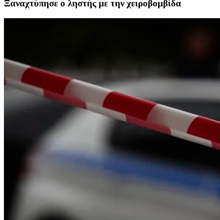
Ξαναχτύπησε ο ληστής με την χειροβομβίδα