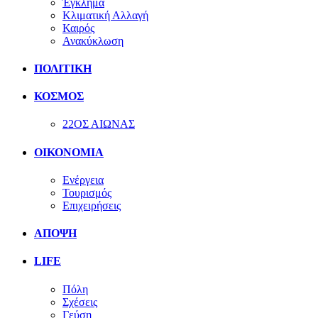
Έγκλημα
Κλιματική Αλλαγή
Καιρός
Ανακύκλωση
ΠΟΛΙΤΙΚΗ
ΚΟΣΜΟΣ
22ΟΣ ΑΙΩΝΑΣ
ΟΙΚΟΝΟΜΙΑ
Ενέργεια
Τουρισμός
Επιχειρήσεις
ΑΠΟΨΗ
LIFE
Πόλη
Σχέσεις
Γεύση