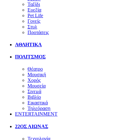
Ταξίδι
Ευεξία
Pet Life
Γονείς
Στυλ
Προτάσεις
ΑΘΛΗΤΙΚΑ
ΠΟΛΙΤΣΜΟΣ
Θέατρο
Μουσική
Χορός
Μουσεία
Σινεμά
Βιβλίο
Εικαστικά
Τηλεόραση
ENTERTAINMENT
22ΟΣ ΑΙΩΝΑΣ
Τεχνολογία