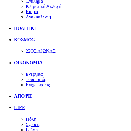
Έγκλημα
Κλιματική Αλλαγή
Καιρός
Ανακύκλωση
ΠΟΛΙΤΙΚΗ
ΚΟΣΜΟΣ
22ΟΣ ΑΙΩΝΑΣ
ΟΙΚΟΝΟΜΙΑ
Ενέργεια
Τουρισμός
Επιχειρήσεις
ΑΠΟΨΗ
LIFE
Πόλη
Σχέσεις
Γεύση