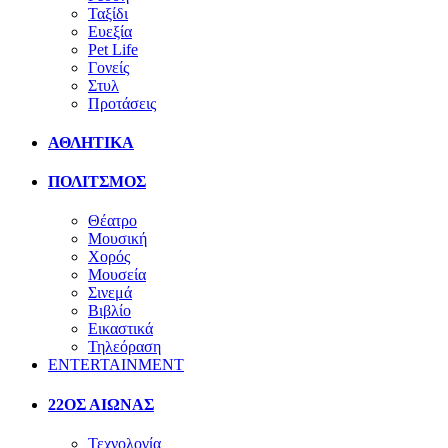
Ταξίδι
Ευεξία
Pet Life
Γονείς
Στυλ
Προτάσεις
ΑΘΛΗΤΙΚΑ
ΠΟΛΙΤΣΜΟΣ
Θέατρο
Μουσική
Χορός
Μουσεία
Σινεμά
Βιβλίο
Εικαστικά
Τηλεόραση
ENTERTAINMENT
22ΟΣ ΑΙΩΝΑΣ
Τεχνολογία