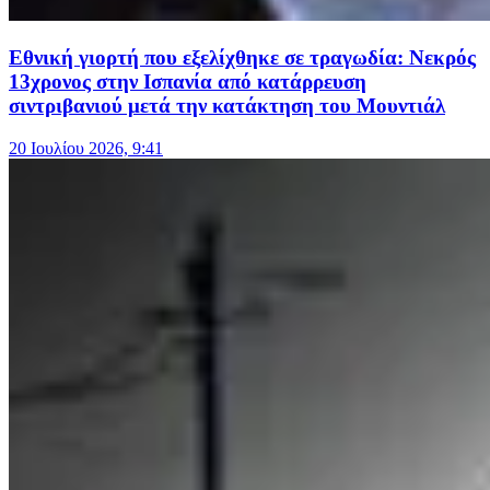
Εθνική γιορτή που εξελίχθηκε σε τραγωδία: Νεκρός
13χρονος στην Ισπανία από κατάρρευση
σιντριβανιού μετά την κατάκτηση του Μουντιάλ
20 Ιουλίου 2026, 9:41