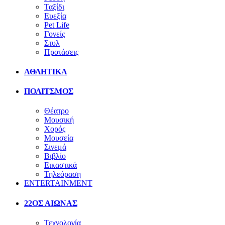
Ταξίδι
Ευεξία
Pet Life
Γονείς
Στυλ
Προτάσεις
ΑΘΛΗΤΙΚΑ
ΠΟΛΙΤΣΜΟΣ
Θέατρο
Μουσική
Χορός
Μουσεία
Σινεμά
Βιβλίο
Εικαστικά
Τηλεόραση
ENTERTAINMENT
22ΟΣ ΑΙΩΝΑΣ
Τεχνολογία