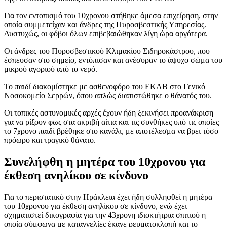
Για τον εντοπισμό του 10χρονου στήθηκε άμεσα επιχείρηση, στην
οποία συμμετείχαν και άνδρες της Πυροσβεστικής Υπηρεσίας.
Δυστυχώς, οι φόβοι όλων επιβεβαιώθηκαν λίγη ώρα αργότερα.
Οι άνδρες του Πυροσβεστικού Κλιμακίου Σιδηροκάστρου, που
έσπευσαν στο σημείο, εντόπισαν και ανέσυραν το άψυχο σώμα του
μικρού αγοριού από το νερό.
Το παιδί διακομίστηκε με ασθενοφόρο του ΕΚΑΒ στο Γενικό
Νοσοκομείο Σερρών, όπου απλώς διαπιστώθηκε ο θάνατός του.
Οι τοπικές αστυνομικές αρχές έχουν ήδη ξεκινήσει προανάκριση
για να ρίξουν φως στα ακριβή αίτια και τις συνθήκες υπό τις οποίες
το 7χρονο παιδί βρέθηκε στο κανάλι, με αποτέλεσμα να βρει τόσο
πρόωρο και τραγικό θάνατο.
Συνελήφθη η μητέρα του 10χρονου για
έκθεση ανηλίκου σε κίνδυνο
Για το περιστατικό στην Ηράκλεια έχει ήδη συλληφθεί η μητέρα
του 10χρονου για έκθεση ανηλίκου σε κίνδυνο, ενώ έχει
σχηματιστεί δικογραφία για την 43χρονη ιδιοκτήτρια σπιτιού η
οποία σύμφωνα με καταγγελίες έκανε ρευματοκλοπή και το