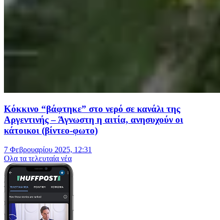
Κόκκινο “βάφτηκε” στο νερό σε κανάλι της
Αργεντινής – Άγνωστη η αιτία, ανησυχούν οι
κάτοικοι (βίντεο-φωτο)
7 Φεβρουαρίου 2025, 12:31
Oλα τα τελευταία νέα