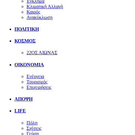
Έγκλημα
Κλιματική Αλλαγή
Καιρός
Ανακύκλωση
ΠΟΛΙΤΙΚΗ
ΚΟΣΜΟΣ
22ΟΣ ΑΙΩΝΑΣ
ΟΙΚΟΝΟΜΙΑ
Ενέργεια
Τουρισμός
Επιχειρήσεις
ΑΠΟΨΗ
LIFE
Πόλη
Σχέσεις
Γεύση