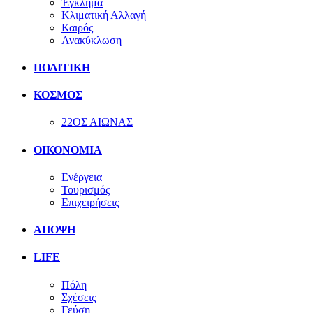
Έγκλημα
Κλιματική Αλλαγή
Καιρός
Ανακύκλωση
ΠΟΛΙΤΙΚΗ
ΚΟΣΜΟΣ
22ΟΣ ΑΙΩΝΑΣ
ΟΙΚΟΝΟΜΙΑ
Ενέργεια
Τουρισμός
Επιχειρήσεις
ΑΠΟΨΗ
LIFE
Πόλη
Σχέσεις
Γεύση