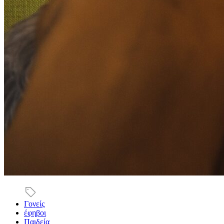
Γονείς
έφηβοι
Παιδεία