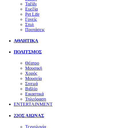
Ταξίδι
Ευεξία
Pet Life
Γονείς
Στυλ
Προτάσεις
ΑΘΛΗΤΙΚΑ
ΠΟΛΙΤΣΜΟΣ
Θέατρο
Μουσική
Χορός
Μουσεία
Σινεμά
Βιβλίο
Εικαστικά
Τηλεόραση
ENTERTAINMENT
22ΟΣ ΑΙΩΝΑΣ
Τεχνολογία