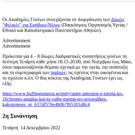
Οι Ακαδημίες Γονέων συνεχίζονται σε διοργάνωση των
Δομών
”Φιλικές” για Εφήβους/Νέους
(Παγκόσμιος Οργανισμός Υγείας /
Εθνικό και Καποδιστριακό Πανεπιστήμιο Αθηνών).
Advertisement
Advertisement
Πρόκειται για 4 – 8 δίωρες διαδραστικές συναντήσεις γονέων τη
δεύτερη Τετάρτη κάθε μήνα 18.15-20.00, από Νοέμβριο έως Μάιο,
όπου παρουσιάζονται θέματα σχετικά με την υγεία, την ανάπτυξη
και τη συμπεριφορά των
παιδιών
, τις σχέσεις στην οικογένεια και
το σχολείο κ.λπ. Ο 8ος κύκλος της Ακαδημίας Γονέων έχει ως
εξής:
https://www.huffingtonpost.gr/entry/antre-antonioe-e-istoria-tes-
16chrones-amalias-kai-to-vathe-traema-tes-sexoealikes-
kakopoieses_gr_637df576e4b0b7f65301d8c4
2η Συνάντηση
Τετάρτη 14 Δεκεμβρίου 2022