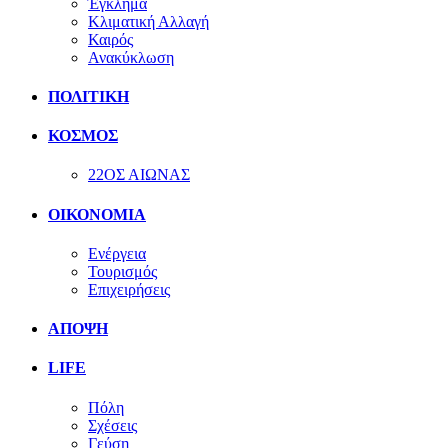
Έγκλημα
Κλιματική Αλλαγή
Καιρός
Ανακύκλωση
ΠΟΛΙΤΙΚΗ
ΚΟΣΜΟΣ
22ΟΣ ΑΙΩΝΑΣ
ΟΙΚΟΝΟΜΙΑ
Ενέργεια
Τουρισμός
Επιχειρήσεις
ΑΠΟΨΗ
LIFE
Πόλη
Σχέσεις
Γεύση