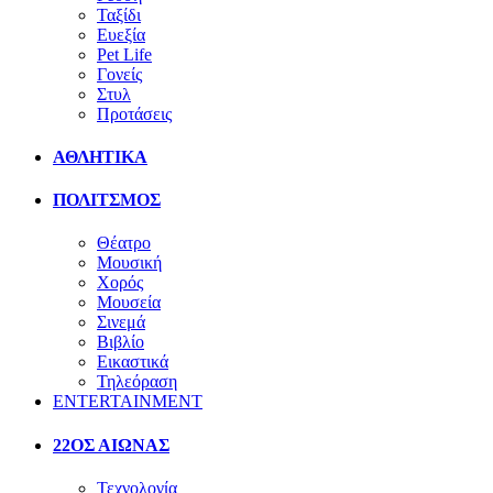
Ταξίδι
Ευεξία
Pet Life
Γονείς
Στυλ
Προτάσεις
ΑΘΛΗΤΙΚΑ
ΠΟΛΙΤΣΜΟΣ
Θέατρο
Μουσική
Χορός
Μουσεία
Σινεμά
Βιβλίο
Εικαστικά
Τηλεόραση
ENTERTAINMENT
22ΟΣ ΑΙΩΝΑΣ
Τεχνολογία