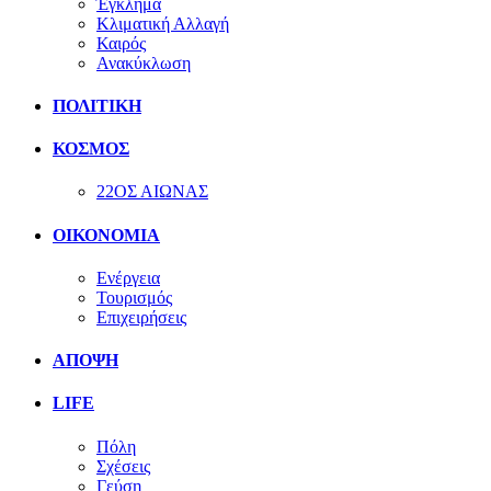
Έγκλημα
Κλιματική Αλλαγή
Καιρός
Ανακύκλωση
ΠΟΛΙΤΙΚΗ
ΚΟΣΜΟΣ
22ΟΣ ΑΙΩΝΑΣ
ΟΙΚΟΝΟΜΙΑ
Ενέργεια
Τουρισμός
Επιχειρήσεις
ΑΠΟΨΗ
LIFE
Πόλη
Σχέσεις
Γεύση