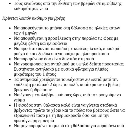
Τους κινδύνους από την έκθεση των βρεφών σε αμφίβολης
καθαριότητας νερά
Κρίνεται λοιπόν σκόπιμο για βρέφη
Να αποφεύγεται το μπάνιο στη θάλασσα σε ηλικίες κάτων
των 4 μηνών
Να αποφεύγεται η προσέλευση στην παραλία τις ώρες με
μεγάλη ζέστη και ηλιοφάνεια
Να προστατεύονται τα παιδιά με καπέλο, λευκά, δροσερά
ρούχα ή και εξειδικευμένα ρούχα με ηλιοπροστασία
Να παραμένουν όσο είναι δυνατόν στη σκιά
Να χρησιμοποιείται αντηλιακό με υψηλό δείκτη προστασίας.
Συστήνεται αντηλιακό με φυσικά φίλτρα για ηλικίες
μικρότερες του 1 έτους
Τα αντηλιακά χρειάζονται τουλάχιστον 20 λεπτά μετά την
επάλειψη μετά από 2 ώρες το πολύ, ιδιαίτερα αν τα βρέφη
βραχούν ή ιδρώσουν
Να έχουν μεσολαβήσει κάποιες ώρες από το προηγούμενο
γεύμα
Η είσοδος στην θάλασσα καλό είναι να γίνεται σταδιακά
βρέχοντας πρώτα τα χέρια και τα πόδια του βρέφους ώστε να
εξοικειωθεί τόσο με τη θερμοκρασία όσο και με την
πρωτόγνωρη εμπειρία
Να μην παραμένει το μωρό στη θάλασσα για παραπάνω από