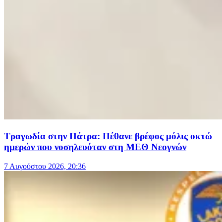
Τραγωδία στην Πάτρα: Πέθανε βρέφος μόλις οκτώ
ημερών που νοσηλευόταν στη ΜΕΘ Νεογνών
7 Αυγούστου 2026, 20:36