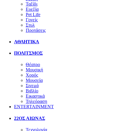
Ταξίδι
Ευεξία
Pet Life
Γονείς
Στυλ
Προτάσεις
ΑΘΛΗΤΙΚΑ
ΠΟΛΙΤΣΜΟΣ
Θέατρο
Μουσική
Χορός
Μουσεία
Σινεμά
Βιβλίο
Εικαστικά
Τηλεόραση
ENTERTAINMENT
22ΟΣ ΑΙΩΝΑΣ
Τεχνολογία