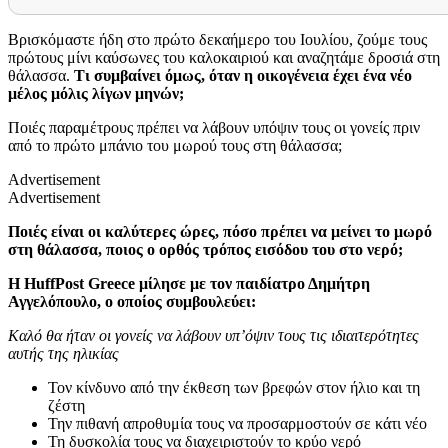
Βρισκόμαστε ήδη στο πρώτο δεκαήμερο του Ιουλίου, ζούμε τους
πρώτους μίνι καύσωνες του καλοκαιριού και αναζητάμε δροσιά στη
θάλασσα.
Τι συμβαίνει όμως, όταν η οικογένεια έχει ένα νέο
μέλος μόλις λίγων μηνών;
Ποιές παραμέτρους πρέπει να λάβουν υπόψιν τους οι γονείς πριν
από το πρώτο μπάνιο του μωρού τους στη θάλασσα;
Advertisement
Advertisement
Ποιές είναι οι καλύτερες ώρες, πόσο πρέπει να μείνει το μωρό
στη θάλασσα, ποιος ο ορθός τρόπος εισόδου του στο νερό;
Η HuffPost Greece μίλησε με τον παιδίατρο Δημήτρη
Αγγελόπουλο, ο οποίος συμβουλεύει:
Καλό θα ήταν οι γονείς να λάβουν υπ’όψιν τους τις ιδιαιτερότητες
αυτής της ηλικίας
Τον κίνδυνο από την έκθεση των βρεφών στον ήλιο και τη
ζέστη
Την πιθανή απροθυμία τους να προσαρμοστούν σε κάτι νέο
Τη δυσκολία τους να διαχειριστούν το κρύο νερό