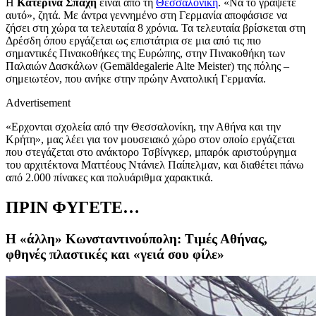
Η
Κατερίνα Σπαχή
είναι από τη
Θεσσαλονίκη
. «Να το γράψετε
αυτό», ζητά. Με άντρα γεννημένο στη Γερμανία αποφάσισε να
ζήσει στη χώρα τα τελευταία 8 χρόνια. Τα τελευταία βρίσκεται στη
Δρέσδη όπου εργάζεται ως επιστάτρια σε μια από τις πιο
σημαντικές Πινακοθήκες της Ευρώπης, στην Πινακοθήκη των
Παλαιών Δασκάλων (Gemäldegalerie Alte Meister) της πόλης –
σημειωτέον, που ανήκε στην πρώην Ανατολική Γερμανία.
Advertisement
«Ερχονται σχολεία από την Θεσσαλονίκη, την Αθήνα και την
Κρήτη», μας λέει για τον μουσειακό χώρο στον οποίο εργάζεται
που στεγάζεται στο ανάκτορο Τσβίνγκερ, μπαρόκ αριστούργημα
του αρχιτέκτονα Ματτέους Ντάνιελ Παίπελμαν, και διαθέτει πάνω
από 2.000 πίνακες και πολυάριθμα χαρακτικά.
ΠΡΙΝ ΦΥΓΕΤΕ…
Η «άλλη» Κωνσταντινούπολη: Τιμές Αθήνας,
φθηνές πλαστικές και «γειά σου φίλε»