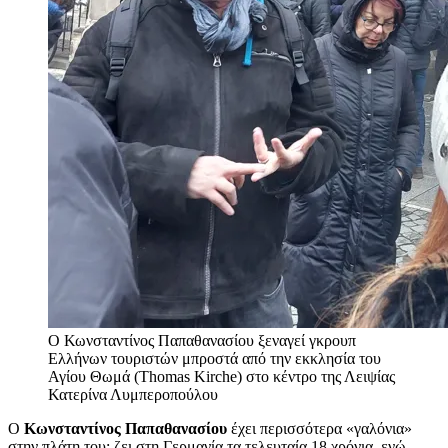
Ο Κωνσταντίνος Παπαθανασίου ξεναγεί γκρουπ
Ελλήνων τουριστών μπροστά από την εκκλησία του
Αγίου Θωμά (Thomas Kirche) στο κέντρο της Λειψίας
Κατερίνα Λυμπεροπούλου
Ο
Κωνσταντίνος Παπαθανασίου
έχει περισσότερα «γαλόνια»
στην πλάτη του: ζει στη Γερμανία τα τελευταία 18 χρόνια, ενώ