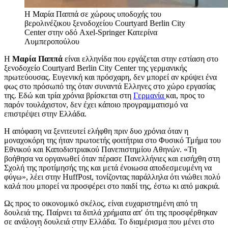
Η Μαρία Παππά σε χώρους υποδοχής του
βερολινέζικου ξενοδοχείου Courtyard Berlin City
Center στην οδό Axel-Springer
Κατερίνα
Λυμπεροπούλου
Η
Μαρία Παππά
είναι ελληνίδα που εργάζεται στην εστίαση στο
ξενοδοχείο Courtyard Berlin City Center της γερμανικής
πρωτεύουσας. Ευγενική και πρόσχαρη, δεν μπορεί αν κρύψει ένα
φως στο πρόσωπό της όταν συναντά Ελληνες στο χώρο εργασίας
της. Εδώ και τρία χρόνια βρίσκεται στη
Γερμανία
και, προς το
παρόν τουλάχιστον, δεν έχει κάποιο προγραμματισμό να
επιστρέψει στην Ελλάδα.
Η απόφαση να ξενιτευτεί ελήφθη πριν δυο χρόνια όταν η
μοναχοκόρη της ήταν πρωτοετής φοιτήτρια στο Φυσικό Τμήμα του
Εθνικού και Καποδιστριακού Πανεπιστημίου Αθηνών. «Τη
βοήθησα να οργανωθεί όταν πέρασε Πανελλήνιες και εισήχθη στη
Σχολή της προτίμησής της και μετά ένοιωσα αποδεσμευμένη να
φύγω», λέει στην HuffPost, τονίζοντας παράλληλα ότι νιώθει πολύ
καλά που μπορεί να προσφέρει στο παιδί της, έστω κι από μακριά.
Ως προς το οικονομικό σκέλος, είναι ευχαριστημένη από τη
δουλειά της. Παίρνει τα διπλά χρήματα απ′ ότι της προσφέρθηκαν
σε ανάλογη δουλειά στην Ελλάδα. Το διαμέρισμα που μένει στο