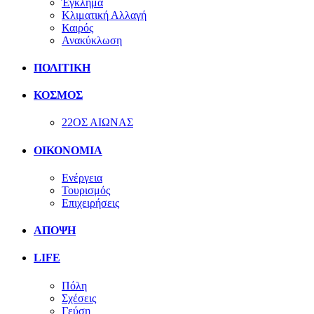
Έγκλημα
Κλιματική Αλλαγή
Καιρός
Ανακύκλωση
ΠΟΛΙΤΙΚΗ
ΚΟΣΜΟΣ
22ΟΣ ΑΙΩΝΑΣ
ΟΙΚΟΝΟΜΙΑ
Ενέργεια
Τουρισμός
Επιχειρήσεις
ΑΠΟΨΗ
LIFE
Πόλη
Σχέσεις
Γεύση