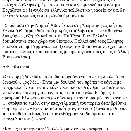
εκτός από ελληνική, έχει αποκτήσει και γερμανική υπηκοότητα.
Εργάζεται ως ξεναγός σε ελληνικό ταξιδιωτικό γραφείο αν και δεν
ξεκίνησε ακριβώς έτσι τη σταδιοδρομία του.
«Σπούδασα στην Νομική Αθηνών και στη Δραματική Σχολή του
Εθνικού Θεάτρου διότι από μικρός κατάλαβα ότι … δεν θα γίνω
δικηγόρος», εξομολογείται στην HuffPost. Στην Ελλάδα
δοκιμάστηκε στον χώρο του θεάτρου. Πολλοί από τους Ελληνες
επισκέπτες της Γερμανίας που ξεναγεί τον θυμούνται να έχει παίξει
μικρούς ρόλους σε παραστάσεις με πρωταγωνίστριες όπως η Αλίκη
Βουγιουκλάκη.
Advertisement
«Στην αρχή δεν πίστευα ότι θα μπορούσα να κάνω τη δουλειά του
ξεναγού», μας λέει. «Είναι μια δουλειά που πρέπει να κάνεις με
ψυχή, αλλιώς να μην την κάνεις καθόλου. Οι άνθρωποι διστάζουν
να κάνουν καινούργια πράγματα, κι έτσι κι εγώ». Κι όμως, η
προτροπή Ελληνα που ασχολούνταν με τον τουρισμό τον έκανε να
… στρίψει το τιμόνι στην επαγγελματική του πορεία όταν βρέθηκε
στη Γερμανία. «Εχεις μεταδοτικότητα», του είπε (λόγω της θητείας
του στο θέατρο ίσως;) και τον ενθάρρυνε να δοκιμαστεί στο
επάγγελμα του ξεναγού.
«Κάπως έτσι πέρασαν 17 ολόκληρα χρόνια», αναφέρει ο