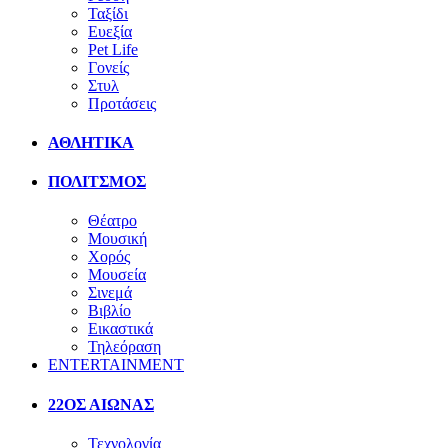
Ταξίδι
Ευεξία
Pet Life
Γονείς
Στυλ
Προτάσεις
ΑΘΛΗΤΙΚΑ
ΠΟΛΙΤΣΜΟΣ
Θέατρο
Μουσική
Χορός
Μουσεία
Σινεμά
Βιβλίο
Εικαστικά
Τηλεόραση
ENTERTAINMENT
22ΟΣ ΑΙΩΝΑΣ
Τεχνολογία