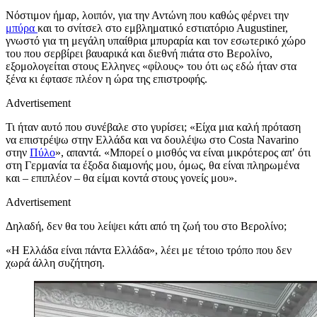
Νόστιμον ήμαρ, λοιπόν, για την Αντώνη που καθώς φέρνει την
μπύρα
και το σνίτσελ στο εμβληματικό εστιατόριο Αugustiner,
γνωστό για τη μεγάλη υπαίθρια μπυραρία και τον εσωτερικό χώρο
του που σερβίρει βαυαρικά και διεθνή πιάτα στο Βερολίνο,
εξομολογείται στους Ελληνες «φίλους» του ότι ως εδώ ήταν στα
ξένα κι έφτασε πλέον η ώρα της επιστροφής.
Advertisement
Τι ήταν αυτό που συνέβαλε στο γυρίσει; «Είχα μια καλή πρόταση
να επιστρέψω στην Ελλάδα και να δουλέψω στο Costa Navarino
στην
Πύλο
», απαντά. «Μπορεί ο μισθός να είναι μικρότερος απ′ ότι
στη Γερμανία τα έξοδα διαμονής μου, όμως, θα είναι πληρωμένα
και – επιπλέον – θα είμαι κοντά στους γονείς μου».
Advertisement
Δηλαδή, δεν θα του λείψει κάτι από τη ζωή του στο Βερολίνο;
«Η Ελλάδα είναι πάντα Ελλάδα», λέει με τέτοιο τρόπο που δεν
χωρά άλλη συζήτηση.