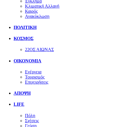
Έγκλημα
Κλιματική Αλλαγή
Καιρός
Ανακύκλωση
ΠΟΛΙΤΙΚΗ
ΚΟΣΜΟΣ
22ΟΣ ΑΙΩΝΑΣ
ΟΙΚΟΝΟΜΙΑ
Ενέργεια
Τουρισμός
Επιχειρήσεις
ΑΠΟΨΗ
LIFE
Πόλη
Σχέσεις
Γεύση