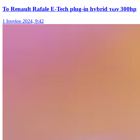
Το Renault Rafale E-Tech plug-in hybrid των 300hp
1 Ιουνίου 2024, 9:42