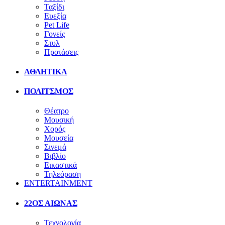
Ταξίδι
Ευεξία
Pet Life
Γονείς
Στυλ
Προτάσεις
ΑΘΛΗΤΙΚΑ
ΠΟΛΙΤΣΜΟΣ
Θέατρο
Μουσική
Χορός
Μουσεία
Σινεμά
Βιβλίο
Εικαστικά
Τηλεόραση
ENTERTAINMENT
22ΟΣ ΑΙΩΝΑΣ
Τεχνολογία