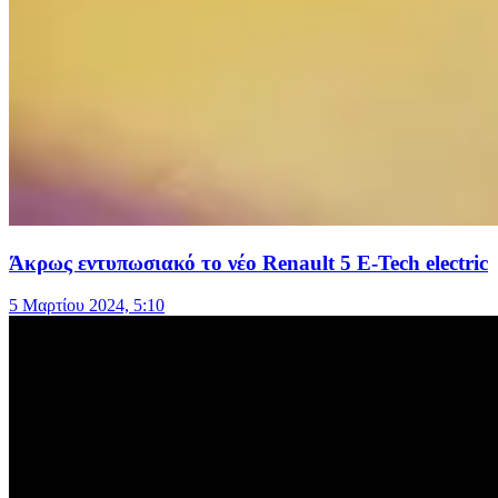
Άκρως εντυπωσιακό το νέο Renault 5 E-Tech electric
5 Μαρτίου 2024, 5:10