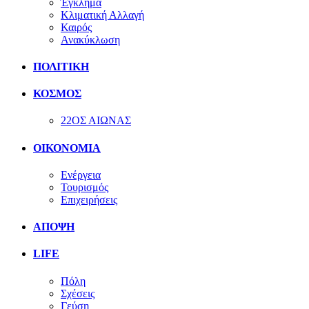
Έγκλημα
Κλιματική Αλλαγή
Καιρός
Ανακύκλωση
ΠΟΛΙΤΙΚΗ
ΚΟΣΜΟΣ
22ΟΣ ΑΙΩΝΑΣ
ΟΙΚΟΝΟΜΙΑ
Ενέργεια
Τουρισμός
Επιχειρήσεις
ΑΠΟΨΗ
LIFE
Πόλη
Σχέσεις
Γεύση