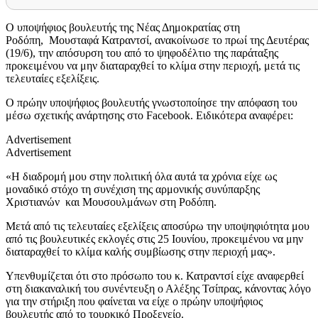
Ο υποψήφιος βουλευτής της Νέας Δημοκρατίας στη
Ροδόπη, Μουσταφά Κατραντσί, ανακοίνωσε το πρωί της Δευτέρας
(19/6), την απόσυρση του από το ψηφοδέλτιο της παράταξης
προκειμένου να μην διαταραχθεί το κλίμα στην περιοχή, μετά τις
τελευταίες εξελίξεις.
Ο πρώην υποψήφιος βουλευτής γνωστοποίησε την απόφαση του
μέσω σχετικής ανάρτησης στο
Facebook
. Ειδικότερα αναφέρει:
Advertisement
Advertisement
«Η διαδρομή μου στην πολιτική όλα αυτά τα χρόνια είχε ως
μοναδικό στόχο τη συνέχιση της αρμονικής συνύπαρξης
Χριστιανών και Μουσουλμάνων στη Ροδόπη.
Μετά από τις τελευταίες εξελίξεις αποσύρω την υποψηφιότητα μου
από τις βουλευτικές εκλογές στις 25 Ιουνίου, προκειμένου να μην
διαταραχθεί το κλίμα καλής συμβίωσης στην περιοχή μας».
Υπενθυμίζεται ότι στο πρόσωπο του κ. Κατραντσί είχε αναφερθεί
στη διακαναλική του συνέντευξη ο Αλέξης Τσίπρας, κάνοντας λόγο
για την στήριξη που φαίνεται να είχε ο πρώην υποψήφιος
βουλευτής από το τουρκικό Προξενείο.