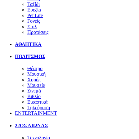
Ταξίδι
Ευεξία
Pet Life
Γονείς
Στυλ
Προτάσεις
ΑΘΛΗΤΙΚΑ
ΠΟΛΙΤΣΜΟΣ
Θέατρο
Μουσική
Χορός
Μουσεία
Σινεμά
Βιβλίο
Εικαστικά
Τηλεόραση
ENTERTAINMENT
22ΟΣ ΑΙΩΝΑΣ
Τεχνολογία