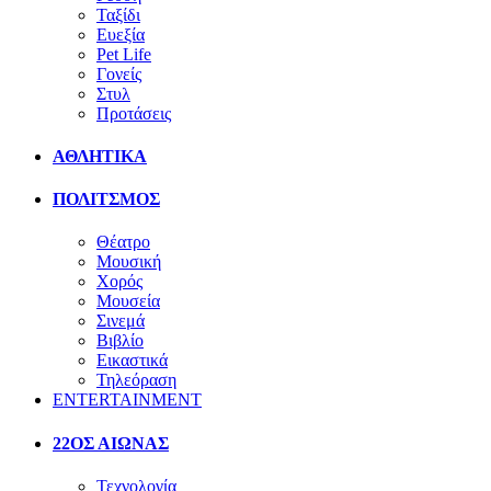
Ταξίδι
Ευεξία
Pet Life
Γονείς
Στυλ
Προτάσεις
ΑΘΛΗΤΙΚΑ
ΠΟΛΙΤΣΜΟΣ
Θέατρο
Μουσική
Χορός
Μουσεία
Σινεμά
Βιβλίο
Εικαστικά
Τηλεόραση
ENTERTAINMENT
22ΟΣ ΑΙΩΝΑΣ
Τεχνολογία