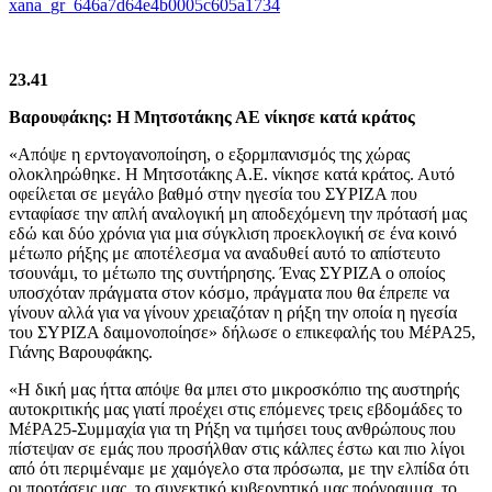
xana_gr_646a7d64e4b0005c605a1734
23.41
Βαρουφάκης: Η Μητσοτάκης ΑΕ νίκησε κατά κράτος
«Απόψε η ερντογανοποίηση, ο εξορμπανισμός της χώρας
ολοκληρώθηκε. Η Μητσοτάκης Α.Ε. νίκησε κατά κράτος. Αυτό
οφείλεται σε μεγάλο βαθμό στην ηγεσία του ΣΥΡΙΖΑ που
ενταφίασε την απλή αναλογική μη αποδεχόμενη την πρότασή μας
εδώ και δύο χρόνια για μια σύγκλιση προεκλογική σε ένα κοινό
μέτωπο ρήξης με αποτέλεσμα να αναδυθεί αυτό το απίστευτο
τσουνάμι, το μέτωπο της συντήρησης. Ένας ΣΥΡΙΖΑ ο οποίος
υποσχόταν πράγματα στον κόσμο, πράγματα που θα έπρεπε να
γίνουν αλλά για να γίνουν χρειαζόταν η ρήξη την οποία η ηγεσία
του ΣΥΡΙΖΑ δαιμονοποίησε» δήλωσε ο επικεφαλής του ΜέΡΑ25,
Γιάνης Βαρουφάκης.
«Η δική μας ήττα απόψε θα μπει στο μικροσκόπιο της αυστηρής
αυτοκριτικής μας γιατί προέχει στις επόμενες τρεις εβδομάδες το
ΜέΡΑ25-Συμμαχία για τη Ρήξη να τιμήσει τους ανθρώπους που
πίστεψαν σε εμάς που προσήλθαν στις κάλπες έστω και πιο λίγοι
από ότι περιμέναμε με χαμόγελο στα πρόσωπα, με την ελπίδα ότι
οι προτάσεις μας, το συνεκτικό κυβερνητικό μας πρόγραμμα, το