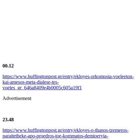
00.12
https://www.huffingtonpost.gr/entry/ekloyes-orkomosia-voeleeton-
kai-amesos-meta-dialese-tes-
voeles_gr_646a8409e4b0005c605a19f1
Advertisement
23.48
https://www.huffingtonpost.gr/entry/ekloyes-o-thanos-tzemeros-
paraitetheke-apo-proedros-toe-kommatos-demioeryia-