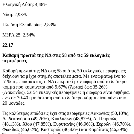
Ελληνική Λύση: 4,48%
Νίκη: 2,93%
Πλεύση Ελευθερίας: 2,83%
ΜέΡΑ 25: 2,54%
22.17
Καθαρή πρωτιά της ΝΔ στις 58 από τις 59 εκλογικές
περιφέρειες
Καθαρή πρωτιά της ΝΔ στις 58 από τις 59 εκλογικές περιφέρειες
δείχνουν τα μέχρι στιγμής αποτελέσματα. Με ενσωματωμένο το
51% της επικράτειας, η ΝΔ επικρατεί με διαφορά από το δεύτερο
κόμμα που κυμαίνεται από 5,67% (Άρτας) έως 35,26%
(Λακωνίας). Σε 54 εκλογικές περιφέρειες η διαφορά είναι διψήφια,
ενώ σε 39-40 η απόσταση από το δεύτερο κόμμα είναι πάνω από
20 μονάδες.
Τις καλύτερες επιδόσεις έχει στις περιφέρειες Λακωνίας (50,10%),
Δωδεκανήσου (49,26%), Κυκλάδων (48,87%), Α′ Πειραιώς
(48,13%), Χίου (47,85%), Ευρυτανίας (46,96%), Σερρών (46,70%),
Φωκίδας (46,62%), Καστοριάς (46,42%) και Καρδίτσας (46,29%).