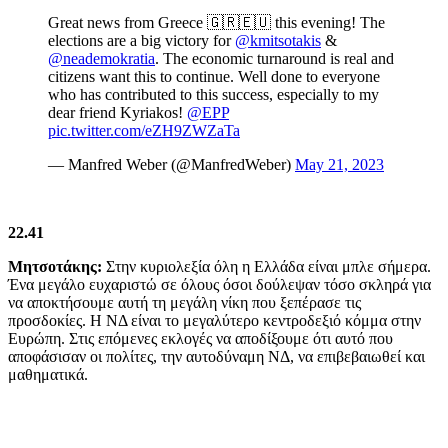
Great news from Greece 🇬🇷🇪🇺 this evening! The
elections are a big victory for
@kmitsotakis
&
@neademokratia
. The economic turnaround is real and
citizens want this to continue. Well done to everyone
who has contributed to this success, especially to my
dear friend Kyriakos!
@EPP
pic.twitter.com/eZH9ZWZaTa
— Manfred Weber (@ManfredWeber)
May 21, 2023
22.41
Μητσοτάκης:
Στην κυριολεξία όλη η Ελλάδα είναι μπλε σήμερα.
Ένα μεγάλο ευχαριστώ σε όλους όσοι δούλεψαν τόσο σκληρά για
να αποκτήσουμε αυτή τη μεγάλη νίκη που ξεπέρασε τις
προσδοκίες. Η ΝΔ είναι το μεγαλύτερο κεντροδεξιό κόμμα στην
Ευρώπη. Στις επόμενες εκλογές να αποδίξουμε ότι αυτό που
αποφάσισαν οι πολίτες, την αυτοδύναμη ΝΔ, να επιβεβαιωθεί και
μαθηματικά.