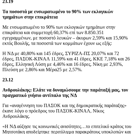
23.19
Τα ποσοστά με ενσωματωμένο το 90% των εκλογικών
τμημάτων στην επικράτεια
Με ενσωματωμένο το 90% των εκλογικών τμημάτων στην
επικράτεια και συμμετοχή 60,37% επί των 8.850.351
εγεγραμμένων, με ποσοστό λευκών – άκυρων 2,59% και 15,90%
εκτός Βουλής, τα ποσοστά των κομμάτων έχουν ως εξής:
Η ΝΔ με 40,80% και 145 έδρες, ΣΥΡΙΖΑ-ΠΣ 20,07% και 72
έδρες, ΠΑΣΟΚ-ΚΙΝΑΛ 11,59% και 41 έδρες, ΚΚΕ 7,18% και 26
έδρες, Ελληνική Λύση με 4,46% και 16 έδρες, Νίκη με 2,93%,
Πλεύση με 2,86% και Μέρα25 με 2,57%.
23.12
Ανδρουλάκης: Ελάτε να δυναμώσουμε την παράταξή μας, τον
πραγματικό γνήσιο αντίπαλο της ΝΔ
Για «αναγέννηση του ΠΑΣΟΚ και της δημοκρατικής παράταξης»
έκανε λόγο ο πρόεδρος του ΠΑΣΟΚ-ΚΙΝΑΛ, Νίκος
Ανδρουλάκης.
«Η ΝΔ αύξησε τις κοινωνικές ανισότητες…το επιτελικό κράτος του
Μητσοτάκη αποδείχτηκε περιτύλιγμα παρακράτους υποκλοπών και