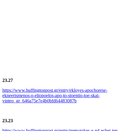
23.27
https://www.huffingtonpost.gr/entry/ekloyes-apochorese-
ekneerismenos-o-eliopoelos-apo-to-stoentio-toe-skai-
vinteo_gr_646a75e7e4b0bfd64483087b
23.23
https://www.huffingtonpost.gr/entry/metsotakes-e-nd-echei-ten-