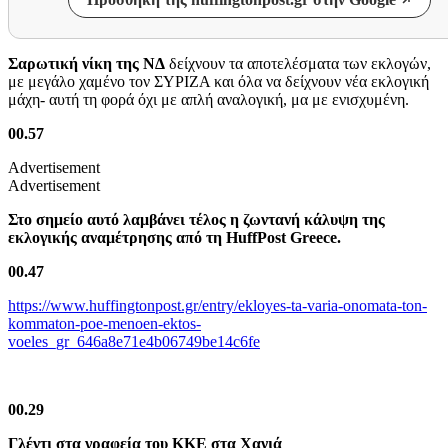
Σαρωτική νίκη της ΝΔ
δείχνουν τα αποτελέσματα των εκλογών,
με μεγάλο χαμένο τον ΣΥΡΙΖΑ και όλα να δείχνουν νέα εκλογική
μάχη- αυτή τη φορά όχι με απλή αναλογική, μα με ενισχυμένη.
00.57
Advertisement
Advertisement
Στο σημείο αυτό λαμβάνει τέλος η ζωντανή κάλυψη της
εκλογικής αναμέτρησης από τη HuffPost Greece.
00.47
https://www.huffingtonpost.gr/entry/ekloyes-ta-varia-onomata-ton-
kommaton-poe-menoen-ektos-
voeles_gr_646a8e71e4b06749be14c6fe
00.29
Γλέντι στα γραφεία του ΚΚΕ στα Χανιά