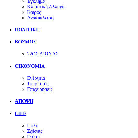
Έγκλημα
Κλιματική Αλλαγή
Καιρός
Ανακύκλωση
ΠΟΛΙΤΙΚΗ
ΚΟΣΜΟΣ
22ΟΣ ΑΙΩΝΑΣ
ΟΙΚΟΝΟΜΙΑ
Ενέργεια
Τουρισμός
Επιχειρήσεις
ΑΠΟΨΗ
LIFE
Πόλη
Σχέσεις
Γεύση