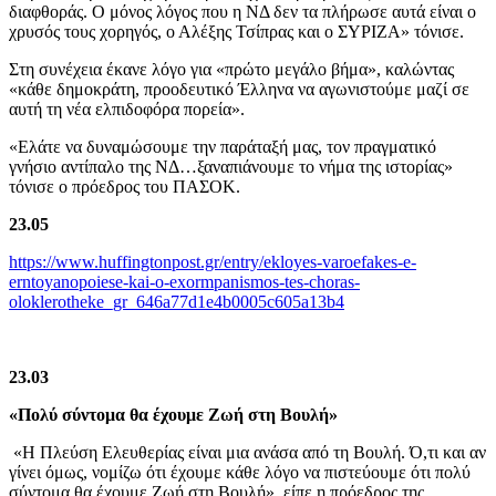
διαφθοράς. Ο μόνος λόγος που η ΝΔ δεν τα πλήρωσε αυτά είναι ο
χρυσός τους χορηγός, ο Αλέξης Τσίπρας και ο ΣΥΡΙΖΑ» τόνισε.
Στη συνέχεια έκανε λόγο για «πρώτο μεγάλο βήμα», καλώντας
«κάθε δημοκράτη, προοδευτικό Έλληνα να αγωνιστούμε μαζί σε
αυτή τη νέα ελπιδοφόρα πορεία».
«Ελάτε να δυναμώσουμε την παράταξή μας, τον πραγματικό
γνήσιο αντίπαλο της ΝΔ…ξαναπιάνουμε το νήμα της ιστορίας»
τόνισε ο πρόεδρος του ΠΑΣΟΚ.
23.05
https://www.huffingtonpost.gr/entry/ekloyes-varoefakes-e-
erntoyanopoiese-kai-o-exormpanismos-tes-choras-
oloklerotheke_gr_646a77d1e4b0005c605a13b4
23.03
«Πολύ σύντομα θα έχουμε Ζωή στη Βουλή»
«Η Πλεύση Ελευθερίας είναι μια ανάσα από τη Βουλή. Ό,τι και αν
γίνει όμως, νομίζω ότι έχουμε κάθε λόγο να πιστεύουμε ότι πολύ
σύντομα θα έχουμε Ζωή στη Βουλή» είπε η πρόεδρος της