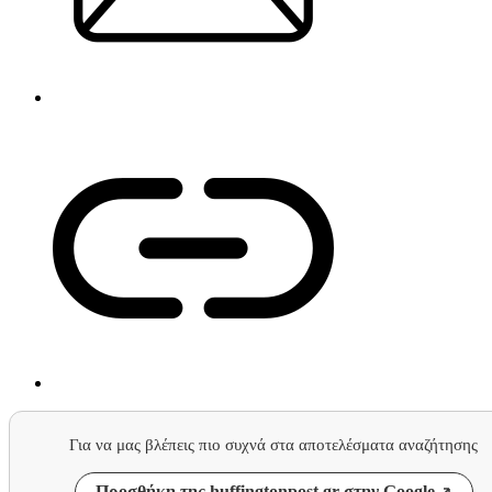
Για να μας βλέπεις πιο συχνά στα αποτελέσματα αναζήτησης
Προσθήκη της huffingtonpost.gr στην Google