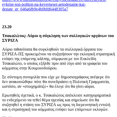
eykrise-ton-politon-na-kevernesei-aetodename-kai-
denate_gr_646a6fb9e4b0bfd6448305a7
23.20
Τσακαλώτος: Αύριο η σύγκληση των συλλογικών οργάνων του
ΣΥΡΙΖΑ
Αύριο πιθανότατα θα συγκληθούν τα συλλογικά όργανα του
ΣΥΡΙΖΑ-ΠΣ προκειμένου να συζητήσουν την εκλογική στρατηγική
ενόψει της επόμενης κάλπης, σύμφωνα με τον Ευκλείδη
Τσακαλώτο, ο οποίος εξήλθε πριν από λίγο από τα γραφεία του
κόμματος στην Κουμουνδούρου.
Σε σύντομη συνομιλία που είχε με δημοσιογράφους ανέφερε ότι
δεν ανακοινώθηκε πότε θα συνεδριάσει η Πολιτική Γραμματεία,
ωστόσο, αν «στοιχημάτιζε» θα έλεγε ότι θα γίνει αύριο.
Ερωτηθείς σχετικά, ο κ. Τσακαλώτος απέκλεισε κατηγορηματικά
το ενδεχόμενο να τεθεί θέμα ηγεσίας και σημείωσε ότι θα
συζητηθεί η στάση του ΣΥΡΙΖΑ ως προς τη διερευνητική εντολή
και η στρατηγική του κόμματος ενόψει των επόμενων εκλογών.