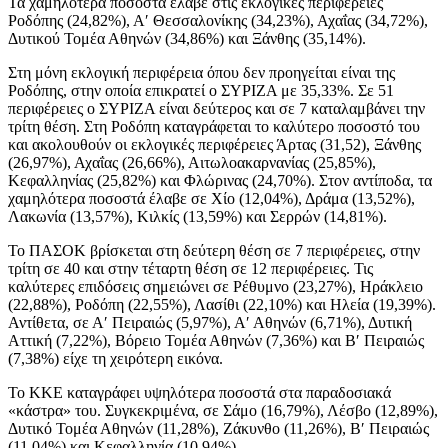
Τα χαμηλότερα ποσοστά έλαβε στις εκλογικές περιφέρειες
Ροδόπης (24,82%), Α′ Θεσσαλονίκης (34,23%), Αχαΐας (34,72%),
Δυτικού Τομέα Αθηνών (34,86%) και Ξάνθης (35,14%).
Στη μόνη εκλογική περιφέρεια όπου δεν προηγείται είναι της
Ροδόπης, στην οποία επικρατεί ο ΣΥΡΙΖΑ με 35,33%. Σε 51
περιφέρειες ο ΣΥΡΙΖΑ είναι δεύτερος και σε 7 καταλαμβάνει την
τρίτη θέση. Στη Ροδόπη καταγράφεται το καλύτερο ποσοστό του
και ακολουθούν οι εκλογικές περιφέρειες Άρτας (31,52), Ξάνθης
(26,97%), Αχαΐας (26,66%), Αιτωλοακαρνανίας (25,85%),
Κεφαλληνίας (25,82%) και Φλώρινας (24,70%). Στον αντίποδα, τα
χαμηλότερα ποσοστά έλαβε σε Χίο (12,04%), Δράμα (13,52%),
Λακωνία (13,57%), Κιλκίς (13,59%) και Σερρών (14,81%).
Το ΠΑΣΟΚ βρίσκεται στη δεύτερη θέση σε 7 περιφέρειες, στην
τρίτη σε 40 και στην τέταρτη θέση σε 12 περιφέρειες. Τις
καλύτερες επιδόσεις σημειώνει σε Ρέθυμνο (23,27%), Ηράκλειο
(22,88%), Ροδόπη (22,55%), Λασίθι (22,10%) και Ηλεία (19,39%).
Αντίθετα, σε Α′ Πειραιώς (5,97%), Α′ Αθηνών (6,71%), Δυτική
Αττική (7,22%), Βόρειο Τομέα Αθηνών (7,36%) και Β′ Πειραιώς
(7,38%) είχε τη χειρότερη εικόνα.
Το ΚΚΕ καταγράφει υψηλότερα ποσοστά στα παραδοσιακά
«κάστρα» του. Συγκεκριμένα, σε Σάμο (16,79%), Λέσβο (12,89%),
Δυτικό Τομέα Αθηνών (11,28%), Ζάκυνθο (11,26%), Β′ Πειραιώς
(11,04%) και Κεφαλληνία (10,94%).