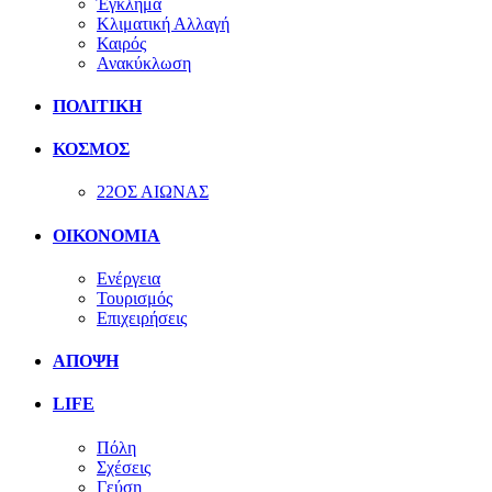
Έγκλημα
Κλιματική Αλλαγή
Καιρός
Ανακύκλωση
ΠΟΛΙΤΙΚΗ
ΚΟΣΜΟΣ
22ΟΣ ΑΙΩΝΑΣ
ΟΙΚΟΝΟΜΙΑ
Ενέργεια
Τουρισμός
Επιχειρήσεις
ΑΠΟΨΗ
LIFE
Πόλη
Σχέσεις
Γεύση