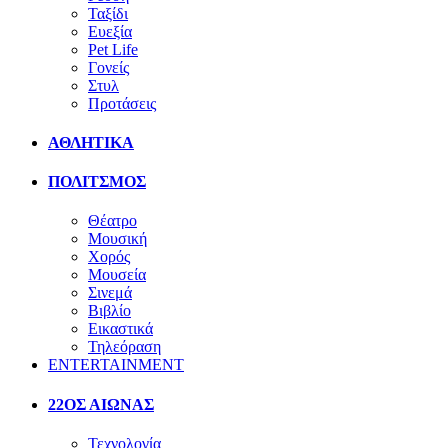
Ταξίδι
Ευεξία
Pet Life
Γονείς
Στυλ
Προτάσεις
ΑΘΛΗΤΙΚΑ
ΠΟΛΙΤΣΜΟΣ
Θέατρο
Μουσική
Χορός
Μουσεία
Σινεμά
Βιβλίο
Εικαστικά
Τηλεόραση
ENTERTAINMENT
22ΟΣ ΑΙΩΝΑΣ
Τεχνολογία