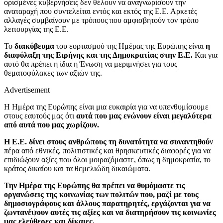
ορισμένες κυβερνήσεις δεν θέλουν να αναγνωρίσουν την
αναταραχή που συντελείται εντός και εκτός της Ε.Ε. Αρκετές
αλλαγές συμβαίνουν με τρόπους που αμφισβητούν τον τρόπο
λειτουργίας της Ε.Ε.
Το
διακύβευμα
του εορτασμού της Ημέρας της Ευρώπης είναι
η
διαφύλαξη της Ειρήνης και της Δημοκρατίας στην Ε.Ε.
Και για
αυτό θα πρέπει η ίδια η Ένωση να μεριμνήσει για τους
θεματοφύλακες των αξιών της.
Advertisement
Η Ημέρα της Ευρώπης είναι μια ευκαιρία για να υπενθυμίσουμε
στους εαυτούς μας ότι
αυτά που μας ενώνουν είναι μεγαλύτερα
από αυτά που μας χωρίζουν.
Η Ε.Ε. δίνει στους ανθρώπους τη δυνατότητα να συναντηθού
ν
πέρα από εθνικές, πολιτιστικές και θρησκευτικές διαφορές για να
επιδιώξουν αξίες που όλοι μοιραζόμαστε, όπως η δημοκρατία, το
κράτος δικαίου και τα θεμελιώδη δικαιώματα.
Την Ημέρα της Ευρώπης θα πρέπει να θυμόμαστε τις
οργανώσεις της κοινωνίας των πολιτών που, μαζί με τους
δημοσιογράφους και άλλους παρατηρητές, εργάζονται για να
ζωντανέψουν αυτές τις αξίες και να διατηρήσουν τις κοινωνίες
μας ελεύθερες και δίκαιες.