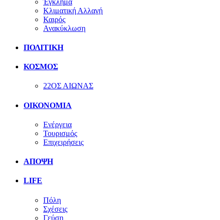
Έγκλημα
Κλιματική Αλλαγή
Καιρός
Ανακύκλωση
ΠΟΛΙΤΙΚΗ
ΚΟΣΜΟΣ
22ΟΣ ΑΙΩΝΑΣ
ΟΙΚΟΝΟΜΙΑ
Ενέργεια
Τουρισμός
Επιχειρήσεις
ΑΠΟΨΗ
LIFE
Πόλη
Σχέσεις
Γεύση