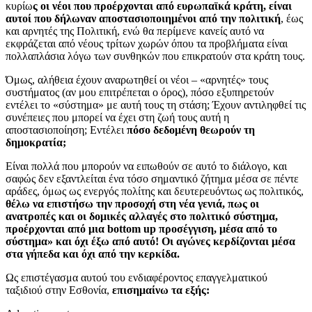
κυρίω
ς οι νέοι που προέρχονται από ευρωπαϊκά κράτη, είναι
αυτοί που δήλωναν αποστασιοποιημένοι από την πολιτική
, έως
και αρνητές της Πολιτική, ενώ θα περίμενε κανείς αυτό να
εκφράζεται από νέους τρίτων χωρών όπου τα προβλήματα είναι
πολλαπλάσια λόγω των συνθηκών που επικρατούν στα κράτη τους.
Όμως, αλήθεια έχουν αναρωτηθεί οι νέοι – «αρνητές» τους
συστήματος (αν μου επιτρέπεται ο όρος), πόσο εξυπηρετούν
εντέλει το «σύστημα» με αυτή τους τη στάση; Έχουν αντιληφθεί τις
συνέπειες που μπορεί να έχει στη ζωή τους αυτή η
αποστασιοποίηση; Εντέλει
πόσο δεδομένη θεωρούν τη
δημοκρατία;
Είναι πολλά που μπορούν να ειπωθούν σε αυτό το διάλογο, και
σαφώς δεν εξαντλείται ένα τόσο σημαντικό ζήτημα μέσα σε πέντε
αράδες, όμως ως ενεργός πολίτης και δευτερευόντως ως πολιτικός,
θέλω να επιστήσω την προσοχή στη νέα γενιά, πως οι
ανατροπές και οι δομικές αλλαγές στο πολιτικό σύστημα,
προέρχονται από μια bottom up προσέγγιση, μέσα από το
σύστημα» και όχι έξω από αυτό! Οι αγώνες κερδίζονται μέσα
στα γήπεδα και όχι από την κερκίδα.
Ως επιστέγασμα αυτού του ενδιαφέροντος επαγγελματικού
ταξιδιού στην Εσθονία,
επισημαίνω τα εξής: