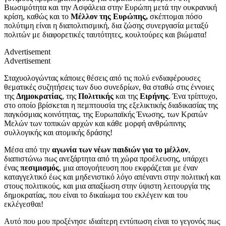
Βιωσιμότητα και την Ασφάλεια στην Ευρώπη μετά την ουκρανική
κρίση, καθώς και το
Μέλλον της Ευρώπης,
σκέπτομαι πόσο
πολύτιμη είναι η διαπολιτισμική, δια ζώσης συνεργασία μεταξύ
πολιτών με διαφορετικές ταυτότητες, κουλτούρες και βιώματα!
Advertisement
Advertisement
Σταχυολογώντας κάποιες θέσεις από τις πολύ ενδιαφέρουσες
θεματικές συζητήσεις των δυο συνεδρίων, θα σταθώ στις έννοιες
της
Δημοκρατίας
, της
Πολιτικής
και της
Ειρήνης
. Ένα τρίπτυχο,
στο οποίο βρίσκεται η πεμπτουσία της εξελικτικής διαδικασίας της
παγκόσμιας κοινότητας, της Ευρωπαϊκής Ένωσης, των Κρατών
Μελών των τοπικών αρχών και κάθε μορφή ανθρώπινης
συλλογικής και ατομικής δράσης!
Μέσα από την
αγωνία των νέων παιδιών για το μέλλον
,
διαπιστώνω πως ανεξάρτητα από τη χώρα προέλευσης, υπάρχει
ένας
πεσιμισμός
, μια απογοήτευση που εκφράζεται με έναν
καταγγελτικό έως και μηδενιστικό λόγο απέναντι στην πολιτική και
στους πολιτικούς, και μια απαξίωση στην ύψιστη λειτουργία της
δημοκρατίας, που είναι το δικαίωμα του εκλέγειν και του
εκλέγεσθαι!
Αυτό που μου προξένησε ιδιαίτερη εντύπωση είναι το γεγονός πως