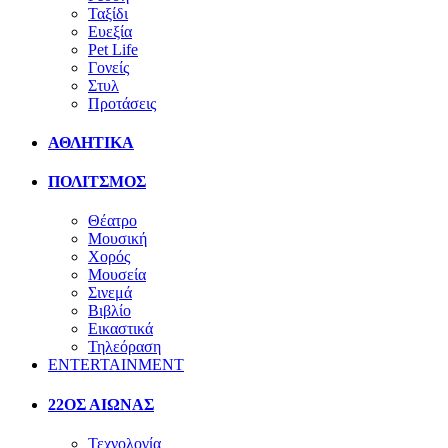
Ταξίδι
Ευεξία
Pet Life
Γονείς
Στυλ
Προτάσεις
ΑΘΛΗΤΙΚΑ
ΠΟΛΙΤΣΜΟΣ
Θέατρο
Μουσική
Χορός
Μουσεία
Σινεμά
Βιβλίο
Εικαστικά
Τηλεόραση
ENTERTAINMENT
22ΟΣ ΑΙΩΝΑΣ
Τεχνολογία