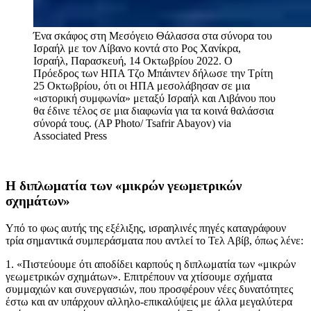
Ένα σκάφος στη Μεσόγειο Θάλασσα στα σύνορα του
Ισραήλ με τον Λίβανο κοντά στο Ρος Χανίκρα,
Ισραήλ, Παρασκευή, 14 Οκτωβρίου 2022. Ο
Πρόεδρος των ΗΠΑ Τζο Μπάιντεν δήλωσε την Τρίτη
25 Οκτωβρίου, ότι οι ΗΠΑ μεσολάβησαν σε μια
«ιστορική συμφωνία» μεταξύ Ισραήλ και Λιβάνου που
θα έδινε τέλος σε μια διαφωνία για τα κοινά θαλάσσια
σύνορά τους. (AP Photo/ Tsafrir Abayov)
via
Associated Press
Η διπλωματία των «μικρών γεωμετρικών
σχημάτων»
Υπό το φως αυτής της εξέλιξης, ισραηλινές πηγές καταγράφουν
τρία σημαντικά συμπεράσματα που αντλεί το Τελ Αβίβ, όπως λένε:
1. «Πιστεύουμε ότι αποδίδει καρπούς η διπλωματία των «μικρών
γεωμετρικών σχημάτων». Επιτρέπουν να χτίσουμε σχήματα
συμμαχιών και συνεργασιών, που προσφέρουν νέες δυνατότητες
έστω και αν υπάρχουν αλληλο-επικαλύψεις με άλλα μεγαλύτερα