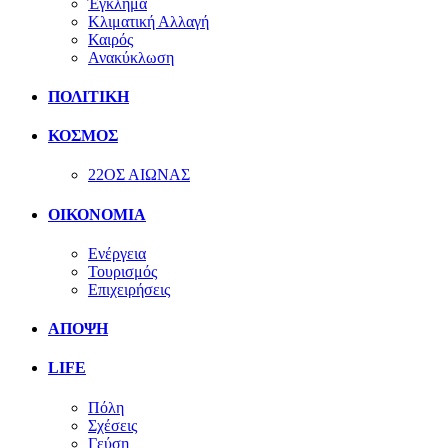
Έγκλημα
Κλιματική Αλλαγή
Καιρός
Ανακύκλωση
ΠΟΛΙΤΙΚΗ
ΚΟΣΜΟΣ
22ΟΣ ΑΙΩΝΑΣ
ΟΙΚΟΝΟΜΙΑ
Ενέργεια
Τουρισμός
Επιχειρήσεις
ΑΠΟΨΗ
LIFE
Πόλη
Σχέσεις
Γεύση