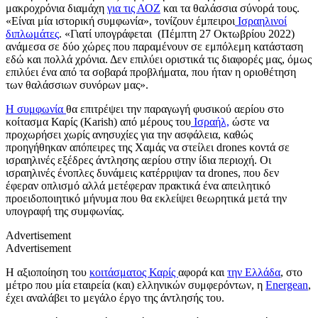
μακροχρόνια διαμάχη
για τις ΑΟΖ
και τα θαλάσσια σύνορά τους.
«Είναι μία ιστορική συμφωνία», τονίζουν έμπειροι
Ισραηλινοί
διπλωμάτες
. «Γιατί υπογράφεται (Πέμπτη 27 Οκτωβρίου 2022)
ανάμεσα σε δύο χώρες που παραμένουν σε εμπόλεμη κατάσταση
εδώ και πολλά χρόνια. Δεν επιλύει οριστικά τις διαφορές μας, όμως
επιλύει ένα από τα σοβαρά προβλήματα, που ήταν η οριοθέτηση
των θαλάσσιων συνόρων μας».
Η συμφωνία
θα επιτρέψει την παραγωγή φυσικού αερίου στο
κοίτασμα Καρίς (Karish) από μέρους του
Ισραήλ,
ώστε να
προχωρήσει χωρίς ανησυχίες για την ασφάλεια, καθώς
προηγήθηκαν απόπειρες της Χαμάς να στείλει drones κοντά σε
ισραηλινές εξέδρες άντλησης αερίου στην ίδια περιοχή. Οι
ισραηλινές ένοπλες δυνάμεις κατέρριψαν τα drones, που δεν
έφεραν οπλισμό αλλά μετέφεραν πρακτικά ένα απειλητικό
προειδοποιητικό μήνυμα που θα εκλείψει θεωρητικά μετά την
υπογραφή της συμφωνίας.
Advertisement
Advertisement
Η αξιοποίηση του
κοιτάσματος Καρίς
αφορά και
την Ελλάδα
, στο
μέτρο που μία εταιρεία (και) ελληνικών συμφερόντων, η
Energean
,
έχει αναλάβει το μεγάλο έργο της άντλησής του.