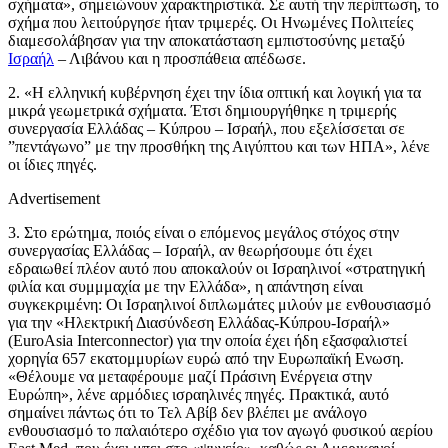
σχήματα», σημειώνουν χαρακτηριστικά. Σε αυτή την περίπτωση, το
σχήμα που λειτούργησε ήταν τριμερές. Οι Ηνωμένες Πολιτείες
διαμεσολάβησαν για την αποκατάσταση εμπιστοσύνης μεταξύ
Ισραήλ
– Λιβάνου και η προσπάθεια απέδωσε.
2. «Η ελληνική κυβέρνηση έχει την ίδια οπτική και λογική για τα
μικρά γεωμετρικά σχήματα. Έτσι δημιουργήθηκε η τριμερής
συνεργασία Ελλάδας – Κύπρου – Ισραήλ, που εξελίσσεται σε
”πεντάγωνο” με την προσθήκη της Αιγύπτου και των ΗΠΑ», λένε
οι ίδιες πηγές.
Advertisement
3. Στο ερώτημα, ποιός είναι ο επόμενος μεγάλος στόχος στην
συνεργασίας Ελλάδας – Ισραήλ, αν θεωρήσουμε ότι έχει
εδραιωθεί πλέον αυτό που αποκαλούν οι Ισραηλινοί «στρατηγική
φιλία και συμμμαχία με την Ελλάδα», η απάντηση είναι
συγκεκριμένη: Οι Ισραηλινοί διπλωμάτες μιλούν με ενθουσιασμό
για την «Ηλεκτρική Διασύνδεση Ελλάδας-Κύπρου-Ισραήλ»
(EuroAsia Interconnector) για την οποία έχει ήδη εξασφαλιστεί
χορηγία 657 εκατομμυρίων ευρώ από την Ευρωπαϊκή Ενωση.
«Θέλουμε να μεταφέρουμε μαζί Πράσινη Ενέργεια στην
Ευρώπη», λένε αρμόδιες ισραηλινές πηγές. Πρακτικά, αυτό
σημαίνει πάντως ότι το Τελ Αβίβ δεν βλέπει με ανάλογο
ενθουσιασμό το παλαιότερο σχέδιο για τον αγωγό φυσικού αερίου