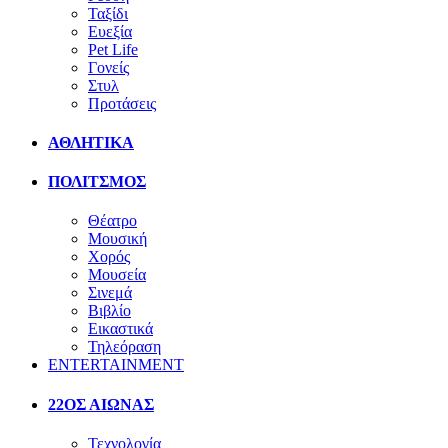
Ταξίδι
Ευεξία
Pet Life
Γονείς
Στυλ
Προτάσεις
ΑΘΛΗΤΙΚΑ
ΠΟΛΙΤΣΜΟΣ
Θέατρο
Μουσική
Χορός
Μουσεία
Σινεμά
Βιβλίο
Εικαστικά
Τηλεόραση
ENTERTAINMENT
22ΟΣ ΑΙΩΝΑΣ
Τεχνολογία