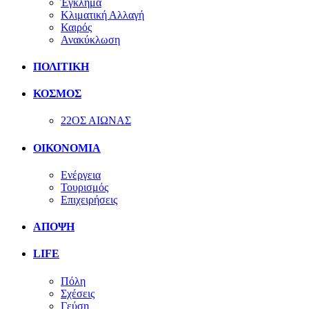
Έγκλημα
Κλιματική Αλλαγή
Καιρός
Ανακύκλωση
ΠΟΛΙΤΙΚΗ
ΚΟΣΜΟΣ
22ΟΣ ΑΙΩΝΑΣ
ΟΙΚΟΝΟΜΙΑ
Ενέργεια
Τουρισμός
Επιχειρήσεις
ΑΠΟΨΗ
LIFE
Πόλη
Σχέσεις
Γεύση