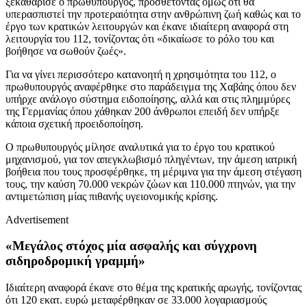
ξεκαθάρισε ο πρωθυπουργός, προσθέτοντας όμως ότι θα
υπερασπιστεί την προτεραιότητα στην ανθρώπινη ζωή καθώς και το
έργο των κρατικών λειτουργών και έκανε ιδιαίτερη αναφορά στη
λειτουργία του 112, τονίζοντας ότι «δικαίωσε το ρόλο του και
βοήθησε να σωθούν ζωές».
Για να γίνει περισσότερο κατανοητή η χρησιμότητα του 112, ο
πρωθυπουργός αναφέρθηκε στο παράδειγμα της Χαβάης όπου δεν
υπήρχε ανάλογο σύστημα ειδοποίησης, αλλά και στις πλημμύρες
της Γερμανίας όπου χάθηκαν 200 άνθρωποι επειδή δεν υπήρξε
κάποια σχετική προειδοποίηση.
Ο πρωθυπουργός μίλησε αναλυτικά για το έργο του κρατικού
μηχανισμού, για τον απεγκλωβισμό πληγέντων, την άμεση ιατρική
βοήθεια που τους προσφέρθηκε, τη μέριμνα για την άμεση στέγαση
τους, την καύση 70.000 νεκρών ζώων και 110.000 πτηνών, για την
αντιμετώπιση μίας πιθανής υγειονομικής κρίσης.
Advertisement
«Μεγάλος στόχος μία ασφαλής και σύγχρονη
σιδηροδρομική γραμμή»
Ιδιαίτερη αναφορά έκανε στο θέμα της κρατικής αρωγής, τονίζοντας
ότι 120 εκατ. ευρώ μεταφέρθηκαν σε 33.000 λογαριασμούς