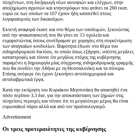
πληγέντων, στη διεξαγωγή νέων αυτοψιών και ελέγχων, στην
αποζημίωση αγροτών και κτηνοτρόφων που φτάνει τα 260 εκατ.
ευρώ εκ των οποίων τα 107 έχουν ήδη κατατεθεί στους
λογαριασμούς των δικαιούχων.
Εκτενή αναφορά έκανε και στο θέμα των υποδομών, ξεκινώντας
από την ανακατασκευή που θα γίνει σε 15 σχολεία και
ευχαριστώντας όσους συνέδραμαν με χορηγίες στη συγκέντρωση
των αναγκαίων κονδυλίων. Βαρύτητα έδωσε στο θέμα του
σιδηροδρομικού δικτύου, το οποίο όπως εξήγησε, υπέστη μεγάλες
καταστροφές και τόνισε ότι μεγάλος στόχος της κυβέρνησης
παραμένει η δημιουργία μίας σύγχρονης σιδηροδρομικής γραμμής
που θα συνδέει την Αθήνα με τη Θεσσαλονίκη και τα σύνορα.
Επίσης ανέφερε ότι έχουν ξεκινήσει αντιπλημμυρικά και
αντιδιαβρωτικά έργα.
Κατά την εκτίμηση του Κυριάκου Μητσοτάκη θα απαιτηθεί ένα
πόσο περίπου 3,3 δισ. για την αποκατάσταση των ζημιών στις
πληγείσες περιοχές και τόνισε ότι το μεγαλύτερο μέρος θα είναι
ευρωπαϊκοί πόροι αλλά και από τον προϋπολογισμό.
Advertisement
Οι τρεις προτεραιότητες της κυβέρνησης