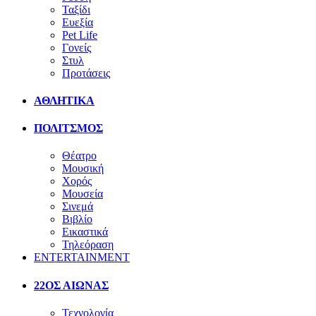
Ταξίδι
Ευεξία
Pet Life
Γονείς
Στυλ
Προτάσεις
ΑΘΛΗΤΙΚΑ
ΠΟΛΙΤΣΜΟΣ
Θέατρο
Μουσική
Χορός
Μουσεία
Σινεμά
Βιβλίο
Εικαστικά
Τηλεόραση
ENTERTAINMENT
22ΟΣ ΑΙΩΝΑΣ
Τεχνολογία