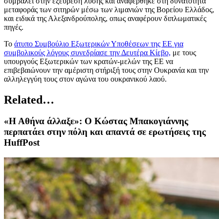
συμβάλει στην εξεύρεση λύσης και αναφέρθηκε στη δυνατότητα
μεταφοράς των σιτηρών μέσω των λιμανιών της Βορείου Ελλάδος,
και ειδικά της Αλεξανδρούπολης, οπως αναφέρουν διπλωματικές
πηγές.
Το
άτυπο Συμβούλιο Εξωτερικών Υποθέσεων της ΕΕ για
συμβολικούς λόγους συνεδρίασε την Δευτέρα Κίεβο,
με τους
υπουργούς Εξωτερικών των κρατών-μελών της ΕΕ να
επιβεβαιώνουν την αμέριστη στήριξή τους στην Ουκρανία και την
αλληλεγγύη τους στον αγώνα του ουκρανικού λαού.
Related…
«Η Αθήνα άλλαξε»: Ο Κώστας Μπακογιάννης
περπατάει στην πόλη και απαντά σε ερωτήσεις της
HuffPost