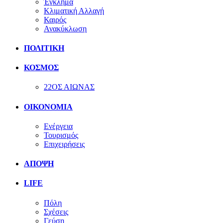
Έγκλημα
Κλιματική Αλλαγή
Καιρός
Ανακύκλωση
ΠΟΛΙΤΙΚΗ
ΚΟΣΜΟΣ
22ΟΣ ΑΙΩΝΑΣ
ΟΙΚΟΝΟΜΙΑ
Ενέργεια
Τουρισμός
Επιχειρήσεις
ΑΠΟΨΗ
LIFE
Πόλη
Σχέσεις
Γεύση