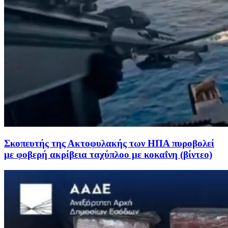
Σκοπευτής της Ακτοφυλακής των ΗΠΑ πυροβολεί
με φοβερή ακρίβεια ταχύπλοο με κοκαΐνη (βίντεο)