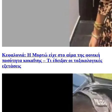
Κεφαλονιά: Η Μυρτώ είχε στο αίμα της φονική
ποσότητα κοκαΐνης – Τι έδειξαν οι τοξικολογικές
εξετάσεις