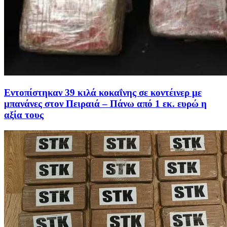
Εντοπίστηκαν 39 κιλά κοκαΐνης σε κοντέινερ με
μπανάνες στον Πειραιά – Πάνω από 1 εκ. ευρώ η
αξία τους