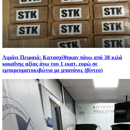
Λιμάνι Πειραιά: Κατασχέθηκαν πάνω από 38 κιλά
κοκαΐνης αξίας άνω του 1 εκατ. ευρώ σε
εμπορευματοκιβώτιο με μπανάνες (βίντεο)