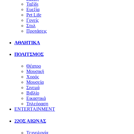
Ταξίδι
Ευεξία
Pet Life
Γονείς
Στυλ
Προτάσεις
ΑΘΛΗΤΙΚΑ
ΠΟΛΙΤΣΜΟΣ
Θέατρο
Μουσική
Χορός
Μουσεία
Σινεμά
Βιβλίο
Εικαστικά
Τηλεόραση
ENTERTAINMENT
22ΟΣ ΑΙΩΝΑΣ
Τεχνολογία