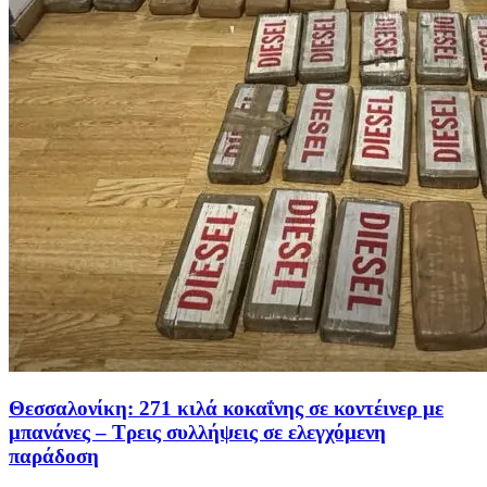
Θεσσαλονίκη: 271 κιλά κοκαΐνης σε κοντέινερ με
μπανάνες – Τρεις συλλήψεις σε ελεγχόμενη
παράδοση