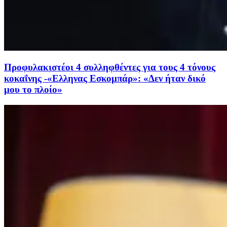
Προφυλακιστέοι 4 συλληφθέντες για τους 4 τόνους
κοκαΐνης -«Ελληνας Εσκομπάρ»: «Δεν ήταν δικό
μου το πλοίο»