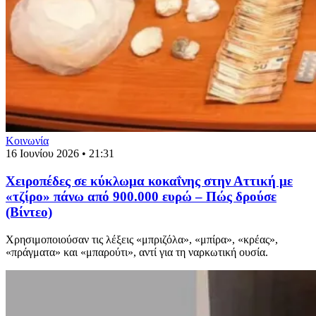
Κοινωνία
16 Ιουνίου 2026 • 21:31
Χειροπέδες σε κύκλωμα κοκαΐνης στην Αττική με
«τζίρο» πάνω από 900.000 ευρώ – Πώς δρούσε
(Βίντεο)
Xρησιμοποιούσαν τις λέξεις «μπριζόλα», «μπίρα», «κρέας»,
«πράγματα» και «μπαρούτι», αντί για τη ναρκωτική ουσία.