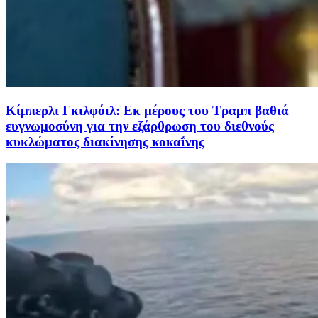
Κίμπερλι Γκιλφόιλ: Εκ μέρους του Τραμπ βαθιά
ευγνωμοσύνη για την εξάρθρωση του διεθνούς
κυκλώματος διακίνησης κοκαΐνης