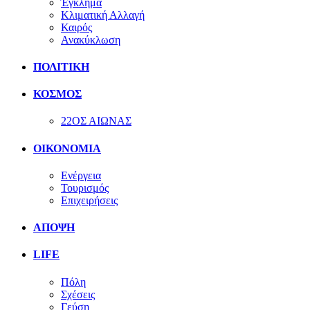
Έγκλημα
Κλιματική Αλλαγή
Καιρός
Ανακύκλωση
ΠΟΛΙΤΙΚΗ
ΚΟΣΜΟΣ
22ΟΣ ΑΙΩΝΑΣ
ΟΙΚΟΝΟΜΙΑ
Ενέργεια
Τουρισμός
Επιχειρήσεις
ΑΠΟΨΗ
LIFE
Πόλη
Σχέσεις
Γεύση