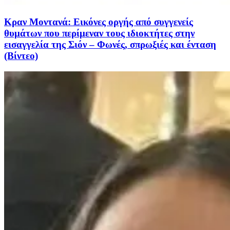
Κραν Μοντανά: Εικόνες οργής από συγγενείς
θυμάτων που περίμεναν τους ιδιοκτήτες στην
εισαγγελία της Σιόν – Φωνές, σπρωξιές και ένταση
(Βίντεο)