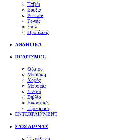
Ταξίδι
Ευεξία
Pet Life
Γονείς
Στυλ
Προτάσεις
ΑΘΛΗΤΙΚΑ
ΠΟΛΙΤΣΜΟΣ
Θέατρο
Μουσική
Χορός
Μουσεία
Σινεμά
Βιβλίο
Εικαστικά
Τηλεόραση
ENTERTAINMENT
22ΟΣ ΑΙΩΝΑΣ
Τεχνολογία