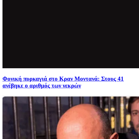
Φονική πυρκαγιά στο Κραν Μοντανά: Στους 41
ανέβηκε ο αριθμός των νεκρών