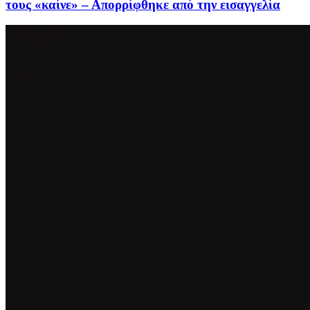
τους «καίνε» – Απορρίφθηκε από την εισαγγελία