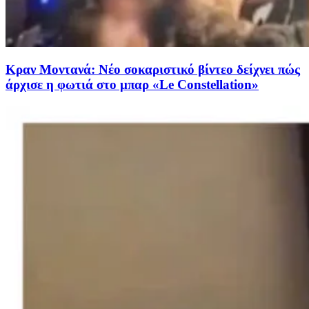
Κραν Μοντανά: Νέο σοκαριστικό βίντεο δείχνει πώς
άρχισε η φωτιά στο μπαρ «Le Constellation»