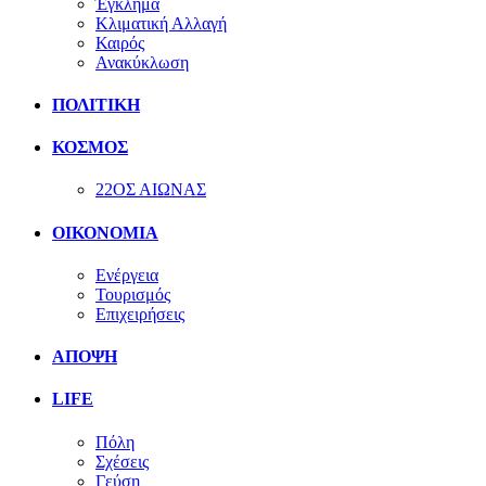
Έγκλημα
Κλιματική Αλλαγή
Καιρός
Ανακύκλωση
ΠΟΛΙΤΙΚΗ
ΚΟΣΜΟΣ
22ΟΣ ΑΙΩΝΑΣ
ΟΙΚΟΝΟΜΙΑ
Ενέργεια
Τουρισμός
Επιχειρήσεις
ΑΠΟΨΗ
LIFE
Πόλη
Σχέσεις
Γεύση