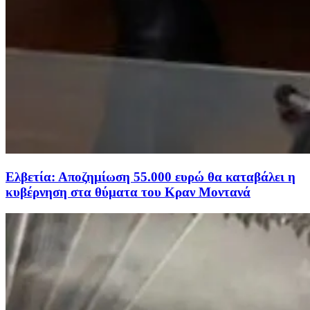
Ελβετία: Αποζημίωση 55.000 ευρώ θα καταβάλει η
κυβέρνηση στα θύματα του Κραν Μοντανά