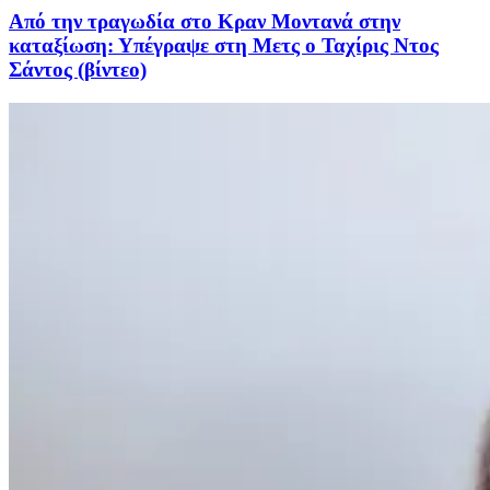
Από την τραγωδία στο Κραν Μοντανά στην
καταξίωση: Υπέγραψε στη Μετς ο Ταχίρις Ντος
Σάντος (βίντεο)