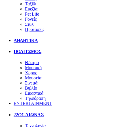
Ταξίδι
Ευεξία
Pet Life
Γονείς
Στυλ
Προτάσεις
ΑΘΛΗΤΙΚΑ
ΠΟΛΙΤΣΜΟΣ
Θέατρο
Μουσική
Χορός
Μουσεία
Σινεμά
Βιβλίο
Εικαστικά
Τηλεόραση
ENTERTAINMENT
22ΟΣ ΑΙΩΝΑΣ
Τεχνολογία