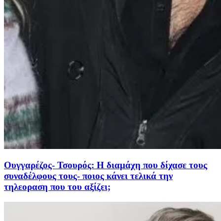
Ουγγαρέζος- Τσουρός: Η διαμάχη που δίχασε τους
συναδέλφους τους- ποιος κάνει τελικά την
τηλεοραση που του αξίζει;