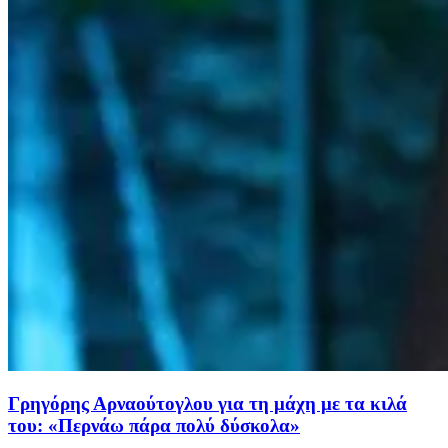
Γρηγόρης Αρναούτογλου για τη μάχη με τα κιλά
του: «Περνάω πάρα πολύ δύσκολα»