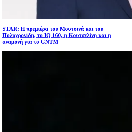
STAR: Η πρεμιέρα του Μουτσινά και του
Πολυχρονίδη, το IQ 160, η Κουτσελίνη και η
αναμονή για το GNTM