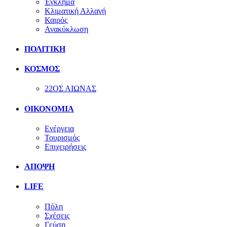
Έγκλημα
Κλιματική Αλλαγή
Καιρός
Ανακύκλωση
ΠΟΛΙΤΙΚΗ
ΚΟΣΜΟΣ
22ΟΣ ΑΙΩΝΑΣ
ΟΙΚΟΝΟΜΙΑ
Ενέργεια
Τουρισμός
Επιχειρήσεις
ΑΠΟΨΗ
LIFE
Πόλη
Σχέσεις
Γεύση