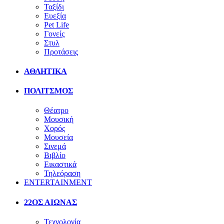
Ταξίδι
Ευεξία
Pet Life
Γονείς
Στυλ
Προτάσεις
ΑΘΛΗΤΙΚΑ
ΠΟΛΙΤΣΜΟΣ
Θέατρο
Μουσική
Χορός
Μουσεία
Σινεμά
Βιβλίο
Εικαστικά
Τηλεόραση
ENTERTAINMENT
22ΟΣ ΑΙΩΝΑΣ
Τεχνολογία