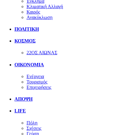
Έγκλημα
Κλιματική Αλλαγή
Καιρός
Ανακύκλωση
ΠΟΛΙΤΙΚΗ
ΚΟΣΜΟΣ
22ΟΣ ΑΙΩΝΑΣ
ΟΙΚΟΝΟΜΙΑ
Ενέργεια
Τουρισμός
Επιχειρήσεις
ΑΠΟΨΗ
LIFE
Πόλη
Σχέσεις
Γεύση