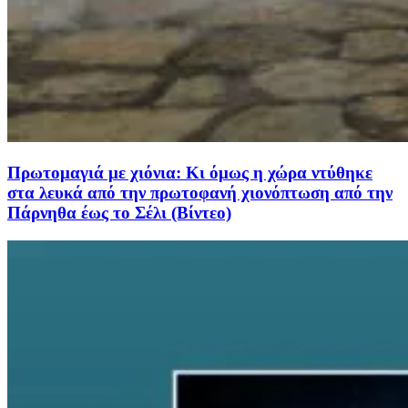
Πρωτομαγιά με χιόνια: Κι όμως η χώρα ντύθηκε
στα λευκά από την πρωτοφανή χιονόπτωση από την
Πάρνηθα έως το Σέλι (Βίντεο)