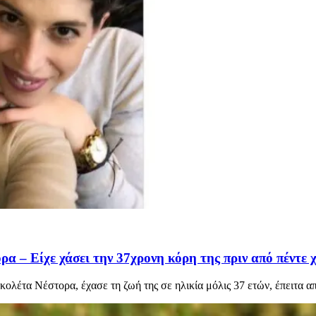
 – Είχε χάσει την 37χρονη κόρη της πριν από πέντε χ
ολέτα Νέστορα, έχασε τη ζωή της σε ηλικία μόλις 37 ετών, έπειτα α