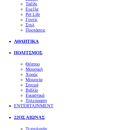
Ταξίδι
Ευεξία
Pet Life
Γονείς
Στυλ
Προτάσεις
ΑΘΛΗΤΙΚΑ
ΠΟΛΙΤΣΜΟΣ
Θέατρο
Μουσική
Χορός
Μουσεία
Σινεμά
Βιβλίο
Εικαστικά
Τηλεόραση
ENTERTAINMENT
22ΟΣ ΑΙΩΝΑΣ
Τεχνολογία