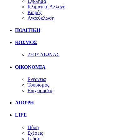
Έγκλημα
Κλιματική Αλλαγή
Καιρός
Ανακύκλωση
ΠΟΛΙΤΙΚΗ
ΚΟΣΜΟΣ
22ΟΣ ΑΙΩΝΑΣ
ΟΙΚΟΝΟΜΙΑ
Ενέργεια
Τουρισμός
Επιχειρήσεις
ΑΠΟΨΗ
LIFE
Πόλη
Σχέσεις
Γεύση