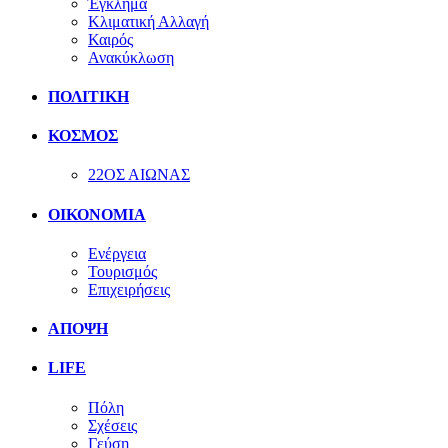
Έγκλημα
Κλιματική Αλλαγή
Καιρός
Ανακύκλωση
ΠΟΛΙΤΙΚΗ
ΚΟΣΜΟΣ
22ΟΣ ΑΙΩΝΑΣ
ΟΙΚΟΝΟΜΙΑ
Ενέργεια
Τουρισμός
Επιχειρήσεις
ΑΠΟΨΗ
LIFE
Πόλη
Σχέσεις
Γεύση