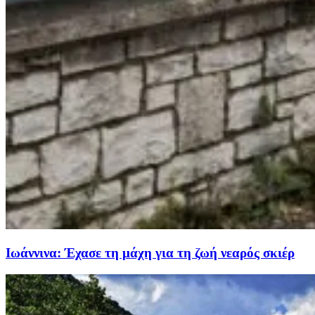
Ιωάννινα: Έχασε τη μάχη για τη ζωή νεαρός σκιέρ