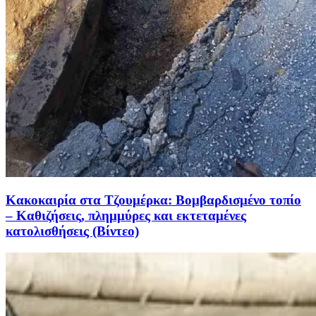
Κακοκαιρία στα Τζουμέρκα: Βομβαρδισμένο τοπίο
– Καθιζήσεις, πλημμύρες και εκτεταμένες
κατολισθήσεις (Βίντεο)