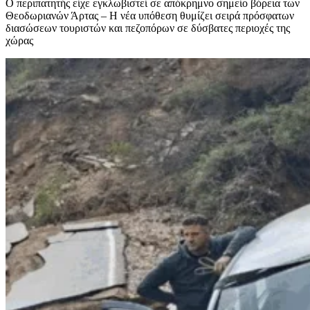
Ο περιπατητής είχε εγκλωβιστεί σε απόκρημνο σημείο βόρεια των
Θεοδωριανών Άρτας – Η νέα υπόθεση θυμίζει σειρά πρόσφατων
διασώσεων τουριστών και πεζοπόρων σε δύσβατες περιοχές της
χώρας