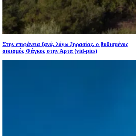
Στην επιφάνεια ξανά, λόγω ξηρασίας, ο βυθισμένος
οικισμός Φάγκος στην Άρτα (vid-pics)