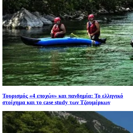
Τουρισμός «4 εποχών» και πανδημία: Το ελληνικό
στοίχημα και το case study των Τζουμέρκων