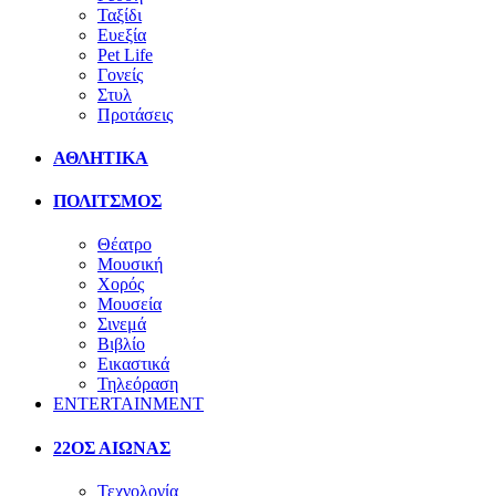
Ταξίδι
Ευεξία
Pet Life
Γονείς
Στυλ
Προτάσεις
ΑΘΛΗΤΙΚΑ
ΠΟΛΙΤΣΜΟΣ
Θέατρο
Μουσική
Χορός
Μουσεία
Σινεμά
Βιβλίο
Εικαστικά
Τηλεόραση
ENTERTAINMENT
22ΟΣ ΑΙΩΝΑΣ
Τεχνολογία