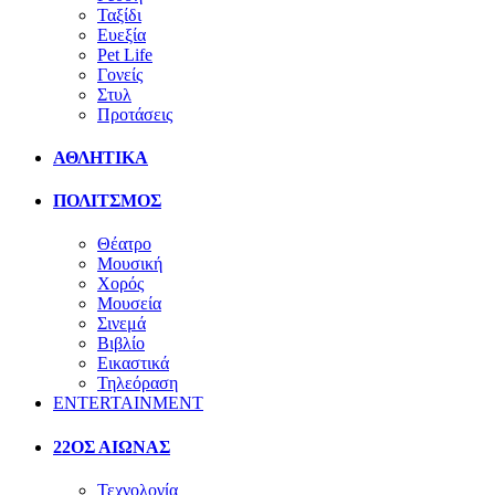
Ταξίδι
Ευεξία
Pet Life
Γονείς
Στυλ
Προτάσεις
ΑΘΛΗΤΙΚΑ
ΠΟΛΙΤΣΜΟΣ
Θέατρο
Μουσική
Χορός
Μουσεία
Σινεμά
Βιβλίο
Εικαστικά
Τηλεόραση
ENTERTAINMENT
22ΟΣ ΑΙΩΝΑΣ
Τεχνολογία