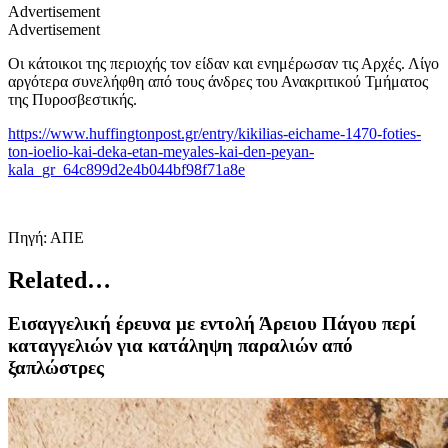
Advertisement
Advertisement
Οι κάτοικοι της περιοχής τον είδαν και ενημέρωσαν τις Αρχές. Λίγο
αργότερα συνελήφθη από τους άνδρες του Ανακριτικού Τμήματος
της Πυροσβεστικής.
https://www.huffingtonpost.gr/entry/kikilias-eichame-1470-foties-
ton-ioelio-kai-deka-etan-meyales-kai-den-peyan-
kala_gr_64c899d2e4b044bf98f71a8e
Πηγή: ΑΠΕ
Related…
Εισαγγελική έρευνα με εντολή Άρειου Πάγου περί
καταγγελιών για κατάληψη παραλιών από
ξαπλώστρες