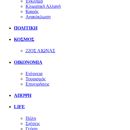
Έγκλημα
Κλιματική Αλλαγή
Καιρός
Ανακύκλωση
ΠΟΛΙΤΙΚΗ
ΚΟΣΜΟΣ
22ΟΣ ΑΙΩΝΑΣ
ΟΙΚΟΝΟΜΙΑ
Ενέργεια
Τουρισμός
Επιχειρήσεις
ΑΠΟΨΗ
LIFE
Πόλη
Σχέσεις
Γεύση