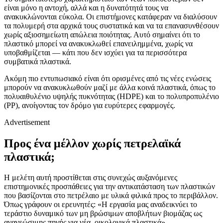
είναι μόνο η αντοχή, αλλά και η δυνατότητά τους να
ανακυκλώνονται εύκολα. Οι επιστήμονες κατάφεραν να διαλύσουν
τα πολυμερή στα αρχικά τους συστατικά και να τα επανασυνθέσουν
χωρίς αξιοσημείωτη απώλεια ποιότητας. Αυτό σημαίνει ότι το
πλαστικό μπορεί να ανακυκλωθεί επανειλημμένα, χωρίς να
υποβαθμίζεται — κάτι που δεν ισχύει για τα περισσότερα
συμβατικά πλαστικά.
Ακόμη πιο εντυπωσιακό είναι ότι ορισμένες από τις νέες ενώσεις
μπορούν να ανακυκλωθούν μαζί με άλλα κοινά πλαστικά, όπως το
πολυαιθυλένιο υψηλής πυκνότητας (HDPE) και το πολυπροπυλένιο
(PP), ανοίγοντας τον δρόμο για ευρύτερες εφαρμογές.
Advertisement
Προς ένα μέλλον χωρίς πετρελαϊκά
πλαστικά;
Η μελέτη αυτή προστίθεται στις συνεχώς αυξανόμενες
επιστημονικές προσπάθειες για την αντικατάσταση των πλαστικών
που βασίζονται στο πετρέλαιο με υλικά φιλικά προς το περιβάλλον.
Όπως γράφουν οι ερευνητές: «Η εργασία μας αναδεικνύει το
τεράστιο δυναμικό των μη βρώσιμων αποβλήτων βιομάζας ως
ανανεώσιμης πηγής για νέα, οικολογικά πλαστικά».