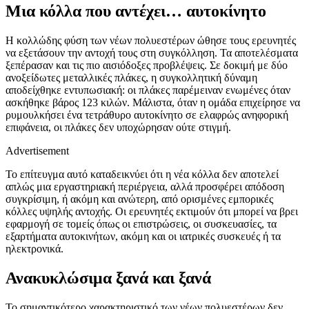
Μια κόλλα που αντέχει… αυτοκίνητο
Η κολλώδης φύση των νέων πολυεστέρων ώθησε τους ερευνητές
να εξετάσουν την αντοχή τους στη συγκόλληση. Τα αποτελέσματα
ξεπέρασαν και τις πιο αισιόδοξες προβλέψεις. Σε δοκιμή με δύο
ανοξείδωτες μεταλλικές πλάκες, η συγκολλητική δύναμη
αποδείχθηκε εντυπωσιακή: οι πλάκες παρέμειναν ενωμένες όταν
ασκήθηκε βάρος 123 κιλών. Μάλιστα, όταν η ομάδα επιχείρησε να
ρυμουλκήσει ένα τετράθυρο αυτοκίνητο σε ελαφρώς ανηφορική
επιφάνεια, οι πλάκες δεν υποχώρησαν ούτε στιγμή.
Advertisement
Το επίτευγμα αυτό καταδεικνύει ότι η νέα κόλλα δεν αποτελεί
απλώς μια εργαστηριακή περιέργεια, αλλά προσφέρει απόδοση
συγκρίσιμη, ή ακόμη και ανώτερη, από ορισμένες εμπορικές
κόλλες υψηλής αντοχής. Οι ερευνητές εκτιμούν ότι μπορεί να βρει
εφαρμογή σε τομείς όπως οι επιστρώσεις, οι συσκευασίες, τα
εξαρτήματα αυτοκινήτων, ακόμη και οι ιατρικές συσκευές ή τα
ηλεκτρονικά.
Ανακυκλώσιμα ξανά και ξανά
Το σημαντικότερο χαρακτηριστικό των νέων πολυεστέρων δεν