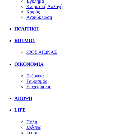
Έγκλημα
Κλιματική Αλλαγή
Καιρός
Ανακύκλωση
ΠΟΛΙΤΙΚΗ
ΚΟΣΜΟΣ
22ΟΣ ΑΙΩΝΑΣ
ΟΙΚΟΝΟΜΙΑ
Ενέργεια
Τουρισμός
Επιχειρήσεις
ΑΠΟΨΗ
LIFE
Πόλη
Σχέσεις
Γεύση