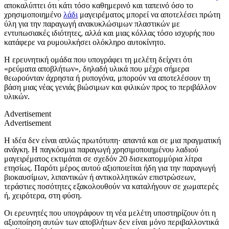
αποκαλύπτει ότι κάτι τόσο καθημερινό και ταπεινό όσο το
χρησιμοποιημένο
λάδι
μαγειρέματος μπορεί να αποτελέσει πρώτη
ύλη για την παραγωγή ανακυκλώσιμων πλαστικών με
εντυπωσιακές ιδιότητες, αλλά και μιας κόλλας τόσο ισχυρής που
κατάφερε να ρυμουλκήσει ολόκληρο αυτοκίνητο.
Η ερευνητική ομάδα που υπογράφει τη μελέτη δείχνει ότι
«ρεύματα αποβλήτων», δηλαδή υλικά που μέχρι σήμερα
θεωρούνταν άχρηστα ή ρυπογόνα, μπορούν να αποτελέσουν τη
βάση μιας νέας γενιάς βιώσιμων και φιλικών προς το περιβάλλον
υλικών.
Advertisement
Advertisement
Η ιδέα δεν είναι απλώς πρωτότυπη· απαντά και σε μια πραγματική
ανάγκη. Η παγκόσμια παραγωγή χρησιμοποιημένου λαδιού
μαγειρέματος εκτιμάται σε σχεδόν 20 δισεκατομμύρια λίτρα
ετησίως. Παρότι μέρος αυτού αξιοποιείται ήδη για την παραγωγή
βιοκαυσίμων, λιπαντικών ή αντικολλητικών επιστρώσεων,
τεράστιες ποσότητες εξακολουθούν να καταλήγουν σε χωματερές
ή, χειρότερα, στη φύση.
Οι ερευνητές που υπογράφουν τη νέα μελέτη υποστηρίζουν ότι η
αξιοποίηση αυτών των αποβλήτων δεν είναι μόνο περιβαλλοντικά