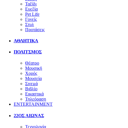
Ταξίδι
Ευεξία
Pet Life
Γονείς
Στυλ
Προτάσεις
ΑΘΛΗΤΙΚΑ
ΠΟΛΙΤΣΜΟΣ
Θέατρο
Μουσική
Χορός
Μουσεία
Σινεμά
Βιβλίο
Εικαστικά
Τηλεόραση
ENTERTAINMENT
22ΟΣ ΑΙΩΝΑΣ
Τεχνολογία