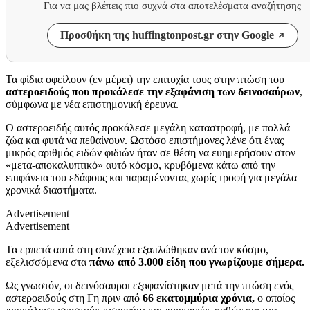
Για να μας βλέπεις πιο συχνά στα αποτελέσματα αναζήτησης
Προσθήκη της huffingtonpost.gr στην Google
Τα φίδια οφείλουν (εν μέρει) την επιτυχία τους στην πτώση του
αστεροειδούς που προκάλεσε την εξαφάνιση των δεινοσαύρων
,
σύμφωνα με νέα επιστημονική έρευνα.
Ο αστεροειδής αυτός προκάλεσε μεγάλη καταστροφή, με πολλά
ζώα και φυτά να πεθαίνουν. Ωστόσο επιστήμονες λένε ότι ένας
μικρός αριθμός ειδών φιδιών ήταν σε θέση να ευημερήσουν στον
«μετα-αποκαλυπτικό» αυτό κόσμο, κρυβόμενα κάτω από την
επιφάνεια του εδάφους και παραμένοντας χωρίς τροφή για μεγάλα
χρονικά διαστήματα.
Advertisement
Advertisement
Τα ερπετά αυτά στη συνέχεια εξαπλώθηκαν ανά τον κόσμο,
εξελισσόμενα στα
πάνω από 3.000 είδη που γνωρίζουμε σήμερα.
Ως γνωστόν, οι δεινόσαυροι εξαφανίστηκαν μετά την πτώση ενός
αστεροειδούς στη Γη πριν από
66 εκατομμύρια χρόνια,
ο οποίος