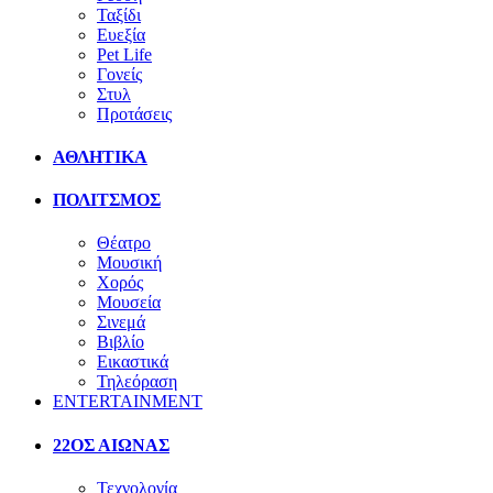
Ταξίδι
Ευεξία
Pet Life
Γονείς
Στυλ
Προτάσεις
ΑΘΛΗΤΙΚΑ
ΠΟΛΙΤΣΜΟΣ
Θέατρο
Μουσική
Χορός
Μουσεία
Σινεμά
Βιβλίο
Εικαστικά
Τηλεόραση
ENTERTAINMENT
22ΟΣ ΑΙΩΝΑΣ
Τεχνολογία