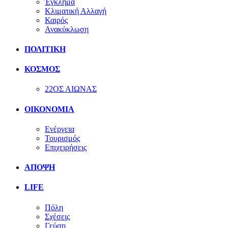
Έγκλημα
Κλιματική Αλλαγή
Καιρός
Ανακύκλωση
ΠΟΛΙΤΙΚΗ
ΚΟΣΜΟΣ
22ΟΣ ΑΙΩΝΑΣ
ΟΙΚΟΝΟΜΙΑ
Ενέργεια
Τουρισμός
Επιχειρήσεις
ΑΠΟΨΗ
LIFE
Πόλη
Σχέσεις
Γεύση