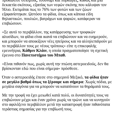
προκάλεσε σεισμούς, τσουνάμι και πυρκαγιές, καθώς και μια
δεκαετία σκότους, εξαιτίας των νεφών σκόνης που κάλυψαν τον
Ήλιο. Εκτιμάται πως το 76% των φυτών και των ζώων
εξαφανίστηκαν. Ωστόσο τα φίδια, όπως και κάποια είδη
θηλαστικών, πουλιών, βατράχων και ψαριών, κατάφεραν να
επιβιώσουν.
«Σε αυτό το περιβάλλον, της κατάρρευσης των τροφικών
αλυσίδων, τα φίδια είναι ικανά να επιβιώνουν και να ευημερούν,
και μπορούν να αποικίζουν νέες ηπείρους και να αλληλεπιδρούν με
το περιβάλλον τους με νέους τρόπους» είπε η επικεφαλής
ερευνήτρια,
Κάθριν Κλάιν
, η οποία πραγματοποίησε τη σχετική
έρευνα στο
Πανεπιστήμιο του Μπαθ.
«Είναι πιθανόν πως, χωρίς αυτή την πτώση αστεροειδούς, δεν θα
βρίσκονταν εδώ που είναι σήμερα» πρόσθεσε.
Όταν ο αστεροειδής έπεσε στο σημερινό Μεξικό,
τα φίδια ήταν
σε μεγάλο βαθμό όπως τα ξέρουμε και σήμερα
: Χωρίς πόδια, με
μεγάλα σαγόνια για να μπορούν να καταπίνουν τα θηράματά τους.
Με την τροφή να έχει μειωθεί κατά πολύ, οι δυνατότητές τους να
επιβιώνουν μέχρι και έναν χρόνο χωρίς να τρώνε και να κυνηγούν
στο αφιλόξενο περιβάλλον μετά την καταστροφή ήταν πιθανότατα
τεράστιας σημασίας για την επιβίωσή τους.