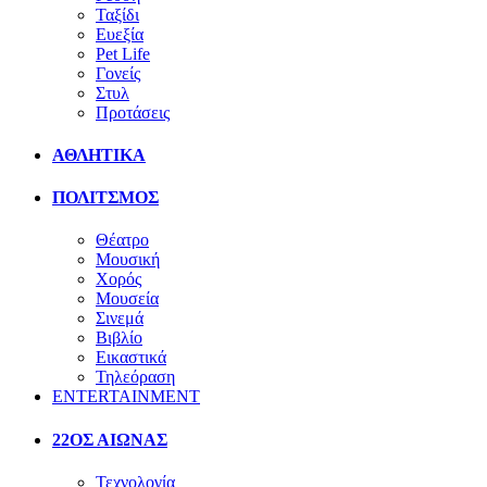
Ταξίδι
Ευεξία
Pet Life
Γονείς
Στυλ
Προτάσεις
ΑΘΛΗΤΙΚΑ
ΠΟΛΙΤΣΜΟΣ
Θέατρο
Μουσική
Χορός
Μουσεία
Σινεμά
Βιβλίο
Εικαστικά
Τηλεόραση
ENTERTAINMENT
22ΟΣ ΑΙΩΝΑΣ
Τεχνολογία