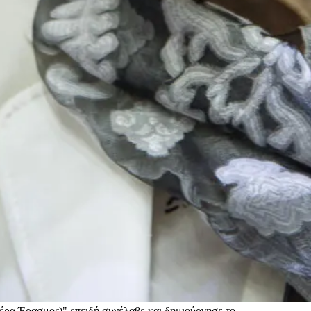
τέρα Έρασμος)" επειδή συνέλαβε και δημιούργησε το