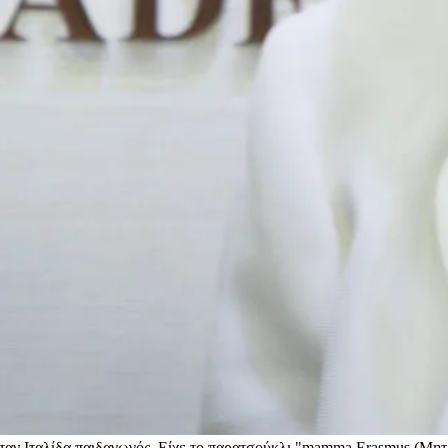
 ήταν Ιταλίδα παιδαγωγός. Είχε το παρατσούκλι "mamma Erasmus (Μη