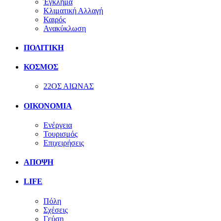
Έγκλημα
Κλιματική Αλλαγή
Καιρός
Ανακύκλωση
ΠΟΛΙΤΙΚΗ
ΚΟΣΜΟΣ
22ΟΣ ΑΙΩΝΑΣ
ΟΙΚΟΝΟΜΙΑ
Ενέργεια
Τουρισμός
Επιχειρήσεις
ΑΠΟΨΗ
LIFE
Πόλη
Σχέσεις
Γεύση