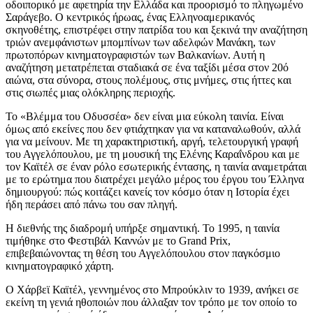
οδοιπορικό με αφετηρία την Ελλάδα και προορισμό το πληγωμένο
Σαράγεβο. Ο κεντρικός ήρωας, ένας Ελληνοαμερικανός
σκηνοθέτης, επιστρέφει στην πατρίδα του και ξεκινά την αναζήτηση
τριών ανεμφάνιστων μπομπίνων των αδελφών Μανάκη, των
πρωτοπόρων κινηματογραφιστών των Βαλκανίων. Αυτή η
αναζήτηση μετατρέπεται σταδιακά σε ένα ταξίδι μέσα στον 20ό
αιώνα, στα σύνορα, στους πολέμους, στις μνήμες, στις ήττες και
στις σιωπές μιας ολόκληρης περιοχής.
Το «Βλέμμα του Οδυσσέα» δεν είναι μια εύκολη ταινία. Είναι
όμως από εκείνες που δεν φτιάχτηκαν για να καταναλωθούν, αλλά
για να μείνουν. Με τη χαρακτηριστική, αργή, τελετουργική γραφή
του Αγγελόπουλου, με τη μουσική της Ελένης Καραΐνδρου και με
τον Καϊτέλ σε έναν ρόλο εσωτερικής έντασης, η ταινία αναμετράται
με το ερώτημα που διατρέχει μεγάλο μέρος του έργου του Έλληνα
δημιουργού: πώς κοιτάζει κανείς τον κόσμο όταν η Ιστορία έχει
ήδη περάσει από πάνω του σαν πληγή.
Η διεθνής της διαδρομή υπήρξε σημαντική. Το 1995, η ταινία
τιμήθηκε στο Φεστιβάλ Καννών με το Grand Prix,
επιβεβαιώνοντας τη θέση του Αγγελόπουλου στον παγκόσμιο
κινηματογραφικό χάρτη.
Ο Χάρβεϊ Καϊτέλ, γεννημένος στο Μπρούκλιν το 1939, ανήκει σε
εκείνη τη γενιά ηθοποιών που άλλαξαν τον τρόπο με τον οποίο το