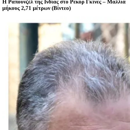
Η Ραπουνζέλ της Ινδίας στο Ρεκόρ Γκίνες – Μαλλιά
μήκους 2,71 μέτρων (Βίντεο)