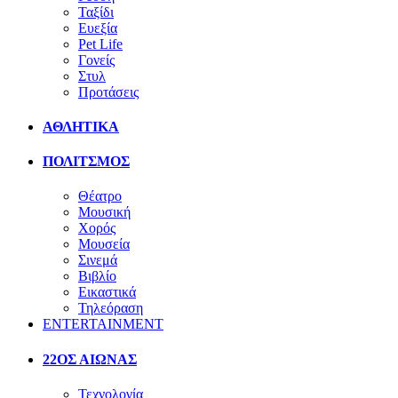
Ταξίδι
Ευεξία
Pet Life
Γονείς
Στυλ
Προτάσεις
ΑΘΛΗΤΙΚΑ
ΠΟΛΙΤΣΜΟΣ
Θέατρο
Μουσική
Χορός
Μουσεία
Σινεμά
Βιβλίο
Εικαστικά
Τηλεόραση
ENTERTAINMENT
22ΟΣ ΑΙΩΝΑΣ
Τεχνολογία