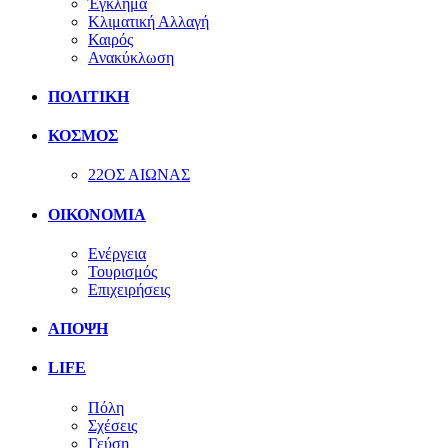
Έγκλημα
Κλιματική Αλλαγή
Καιρός
Ανακύκλωση
ΠΟΛΙΤΙΚΗ
ΚΟΣΜΟΣ
22ΟΣ ΑΙΩΝΑΣ
ΟΙΚΟΝΟΜΙΑ
Ενέργεια
Τουρισμός
Επιχειρήσεις
ΑΠΟΨΗ
LIFE
Πόλη
Σχέσεις
Γεύση