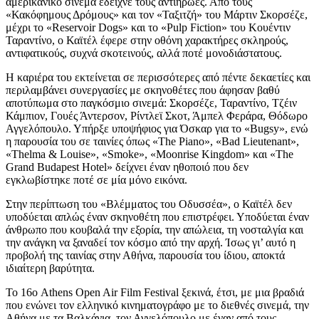
αμερικανικό σινεμά έδειχνε τους αντιήρωες. Από τους
«Κακόφημους Δρόμους» και τον «Ταξιτζή» του Μάρτιν Σκορσέζε,
μέχρι το «Reservoir Dogs» και το «Pulp Fiction» του Κουέντιν
Ταραντίνο, ο Καϊτέλ έφερε στην οθόνη χαρακτήρες σκληρούς,
αντιφατικούς, συχνά σκοτεινούς, αλλά ποτέ μονοδιάστατους.
Η καριέρα του εκτείνεται σε περισσότερες από πέντε δεκαετίες και
περιλαμβάνει συνεργασίες με σκηνοθέτες που άφησαν βαθύ
αποτύπωμα στο παγκόσμιο σινεμά: Σκορσέζε, Ταραντίνο, Τζέιν
Κάμπιον, Γουές Άντερσον, Ρίντλεϊ Σκοτ, Άμπελ Φεράρα, Θόδωρο
Αγγελόπουλο. Υπήρξε υποψήφιος για Όσκαρ για το «Bugsy», ενώ
η παρουσία του σε ταινίες όπως «The Piano», «Bad Lieutenant»,
«Thelma & Louise», «Smoke», «Moonrise Kingdom» και «The
Grand Budapest Hotel» δείχνει έναν ηθοποιό που δεν
εγκλωβίστηκε ποτέ σε μία μόνο εικόνα.
Στην περίπτωση του «Βλέμματος του Οδυσσέα», ο Καϊτέλ δεν
υποδύεται απλώς έναν σκηνοθέτη που επιστρέφει. Υποδύεται έναν
άνθρωπο που κουβαλά την εξορία, την απώλεια, τη νοσταλγία και
την ανάγκη να ξαναδεί τον κόσμο από την αρχή. Ίσως γι’ αυτό η
προβολή της ταινίας στην Αθήνα, παρουσία του ίδιου, αποκτά
ιδιαίτερη βαρύτητα.
Το 16ο Athens Open Air Film Festival ξεκινά, έτσι, με μια βραδιά
που ενώνει τον ελληνικό κινηματογράφο με το διεθνές σινεμά, την
Αθήνα με τα Βαλκάνια, τον Αγγελόπουλο με έναν από τους