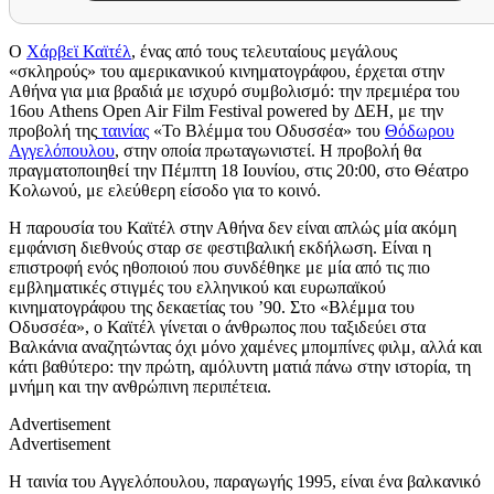
Ο
Χάρβεϊ Καϊτέλ
, ένας από τους τελευταίους μεγάλους
«σκληρούς» του αμερικανικού κινηματογράφου, έρχεται στην
Αθήνα για μια βραδιά με ισχυρό συμβολισμό: την πρεμιέρα του
16ου Athens Open Air Film Festival powered by ΔΕΗ, με την
προβολή της
ταινίας
«Το Βλέμμα του Οδυσσέα» του
Θόδωρου
Αγγελόπουλου
, στην οποία πρωταγωνιστεί. Η προβολή θα
πραγματοποιηθεί την Πέμπτη 18 Ιουνίου, στις 20:00, στο Θέατρο
Κολωνού, με ελεύθερη είσοδο για το κοινό.
Η παρουσία του Καϊτέλ στην Αθήνα δεν είναι απλώς μία ακόμη
εμφάνιση διεθνούς σταρ σε φεστιβαλική εκδήλωση. Είναι η
επιστροφή ενός ηθοποιού που συνδέθηκε με μία από τις πιο
εμβληματικές στιγμές του ελληνικού και ευρωπαϊκού
κινηματογράφου της δεκαετίας του ’90. Στο «Βλέμμα του
Οδυσσέα», ο Καϊτέλ γίνεται ο άνθρωπος που ταξιδεύει στα
Βαλκάνια αναζητώντας όχι μόνο χαμένες μπομπίνες φιλμ, αλλά και
κάτι βαθύτερο: την πρώτη, αμόλυντη ματιά πάνω στην ιστορία, τη
μνήμη και την ανθρώπινη περιπέτεια.
Advertisement
Advertisement
Η ταινία του Αγγελόπουλου, παραγωγής 1995, είναι ένα βαλκανικό