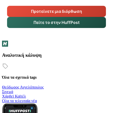
Προτείνετε μια διόρθωση
Πείτε το στην HuffPost
Αναλυτική κάλυψη
Όλα τα σχετικά tags
Θεόδωρος Αγγελόπουλος
Σινεμά
Χάρβεϊ Καϊτέλ
Oλα τα τελευταία νέα