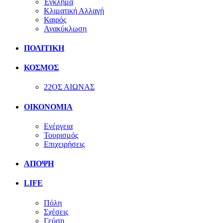
Έγκλημα
Κλιματική Αλλαγή
Καιρός
Ανακύκλωση
ΠΟΛΙΤΙΚΗ
ΚΟΣΜΟΣ
22ΟΣ ΑΙΩΝΑΣ
ΟΙΚΟΝΟΜΙΑ
Ενέργεια
Τουρισμός
Επιχειρήσεις
ΑΠΟΨΗ
LIFE
Πόλη
Σχέσεις
Γεύση