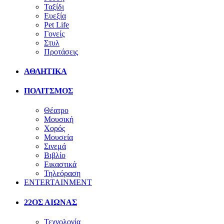
Ταξίδι
Ευεξία
Pet Life
Γονείς
Στυλ
Προτάσεις
ΑΘΛΗΤΙΚΑ
ΠΟΛΙΤΣΜΟΣ
Θέατρο
Μουσική
Χορός
Μουσεία
Σινεμά
Βιβλίο
Εικαστικά
Τηλεόραση
ENTERTAINMENT
22ΟΣ ΑΙΩΝΑΣ
Τεχνολογία