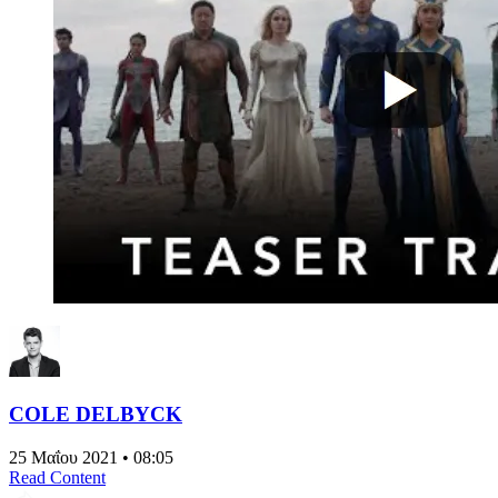
COLE DELBYCK
25 Μαΐου 2021 • 08:05
Read Content