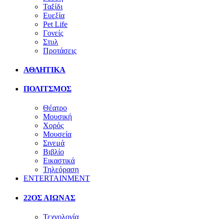
Ταξίδι
Ευεξία
Pet Life
Γονείς
Στυλ
Προτάσεις
ΑΘΛΗΤΙΚΑ
ΠΟΛΙΤΣΜΟΣ
Θέατρο
Μουσική
Χορός
Μουσεία
Σινεμά
Βιβλίο
Εικαστικά
Τηλεόραση
ENTERTAINMENT
22ΟΣ ΑΙΩΝΑΣ
Τεχνολογία