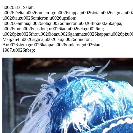
u0026Eta; Sarah,
u0026Delta;u0026omicron;ύu0026kappa;u0026iota;u0026sigma;u00
u0026tau;u0026omicron;u0026upsilon;
u0026Gamma;u0026iota;u0026omicron;u0026rho;u0026kappa;
u0026mu;u0026epsilon; u0026tau;u0026eta;u0026nu;
u0026pi;u0026rho;u0026iota;u0026gamma;u0026kappa;ίu0026pi;u00
Margaret u0026sigma;u0026tau;u0026omicron;
Άu0026sigma;u0026kappa;u0026omicron;u0026tau;,
1987.u0026nbsp;