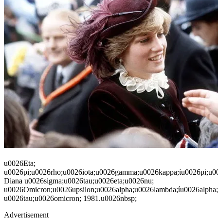
u0026Eta;
u0026pi;u0026rho;u0026iota;u0026gamma;u0026kappa;ίu0026pi;u00
Diana u0026sigma;u0026tau;u0026eta;u0026nu;
u0026Omicron;u0026upsilon;u0026alpha;u0026lambda;ίu0026alpha;
u0026tau;u0026omicron; 1981.u0026nbsp;
Advertisement