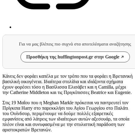
Για να μας βλέπεις πιο συχνά στα αποτελέσματα αναζήτησης
Προσθήκη της huffingtonpost.gr στην Google
Κάνεις δεν φοράει καπέλα με τον τρόπο που τα φοράει η Βρετανική
βασιλική οικογένεια. Ιδιαίτερα στολίδια και ιδιάζοντα σχήματα
έχουν φορέσει τόσο η Βασίλισσα Ελισάβετ και η Camilla, μέχρι
την Catherine
Μiddleton κ
αι
τις Πριγκίπισσες Beatrice και Eugenie.
Στις 19 Μαΐου που η
Meghan Markle
πρόκειται να παντρευτεί τον
Πρίγκιπα Harry στο παρεκκλήσι του Αγίου Γεωργίου στο Παλάτι
του Ουίνδσορ, περιμένουμε να δούμε πολλές εξαιρετικές
εμφανίσεις από λάτρεις των ιδιαίτερων αυτών αξεσουάρ, τα οποία
πλέον είναι και συνυφασμένα με την στυλιστική παράδοση των
αριστοκρατών Βρετανών.