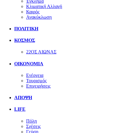
Έγκλημα
Κλιματική Αλλαγή
Καιρός
Ανακύκλωση
ΠΟΛΙΤΙΚΗ
ΚΟΣΜΟΣ
22ΟΣ ΑΙΩΝΑΣ
ΟΙΚΟΝΟΜΙΑ
Ενέργεια
Τουρισμός
Επιχειρήσεις
ΑΠΟΨΗ
LIFE
Πόλη
Σχέσεις
Γεύση