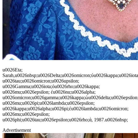
u0026Eta;
Sarah,u0026nbsp;u0026Delta;u0026omicron;ύu0026kappa;u0026iota
u0026tau;u0026omicron;u0026upsilon;
u0026Gamma;u0026iota;όu0026rho;u0026kappa;
u0026mu;u0026epsilon; έu0026nu;u0026alpha;
u0026omicron;u0026gamma;u0026kappa;ώu0026delta;u0026epsilon;
u0026mu;u0026pi;u0026lambda;u0026epsilon;
u0026kappa;u0026alpha;u0026pi;έu0026lambda;u0026omicron;
u0026mu;u0026epsilon;
u0026phi;u0026tau;u0026epsilon;u0026rho;ά, 1987.u0026nbsp;
Advertisement