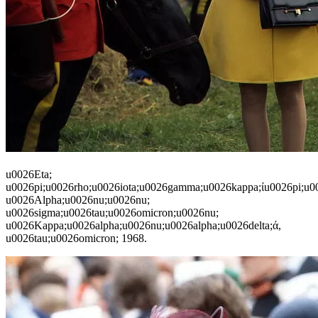
u0026Eta;
u0026pi;u0026rho;u0026iota;u0026gamma;u0026kappa;ίu0026pi;u00
u0026Alpha;u0026nu;u0026nu;
u0026sigma;u0026tau;u0026omicron;u0026nu;
u0026Kappa;u0026alpha;u0026nu;u0026alpha;u0026delta;ά,
u0026tau;u0026omicron; 1968.