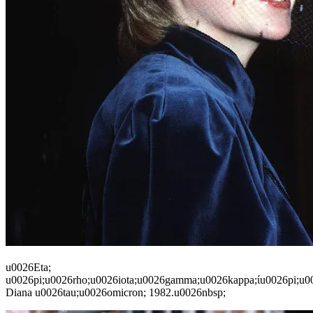
u0026Eta;
u0026pi;u0026rho;u0026iota;u0026gamma;u0026kappa;ίu0026pi;u00
Diana u0026tau;u0026omicron; 1982.u0026nbsp;