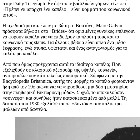
στην Daily Telegraph. Εν όψει των βασιλικών γάμων, είχε πει
«Πρέπει να υπάρχει ένα καπέλο – είναι κομμάτι του κοινωνικού
ιστού».
Η σχεδιάστρια καπέλων με βάση τη Βοστόνη, Marie Galvin
πρόσφατα δήλωσε στο «Brides» ότι ορισμένες γυναίκες επιλέγουν
να φορούν καπέλα για να επιδείξουν τα πλούτη τους και το
κοινωνικό τους status. Για άλλους βέβαια είναι απλά ένα μέσο
έκφρασης, ενώ άτυπα, υφίσταται και ένας ανταγωνισμός για το
καλύτερο καπέλο.
Από που όμως προέρχονται αυτά τα ιδιαίτερα καπέλα; Πριν
εξελιχθούν σε κλασσικό αξεσουάρ της υψηλής κοινωνίας
αντιπροσώπευαν κάτι τελείως διαφορετικό. Σύμφωνα με την
Encyclopedia Britannica, αυτής της μορφής το καπέλο φοριούνταν
ήδη από τον 19ο αιώνα για να «προσθέσει μια δόση μυστηρίου
στην πληθωρική Βικτωριανή μόδα». Συχνά, το αποκαλούσαν
«σύννεφο» και συνήθως ήταν κατασκευασμένο από μαλλί. Τη
δεκαετία του 1930 εξελίσσεται σε «δυχτάκι» σαν κάλυπτρο
μαλλιών από δαντέλα.