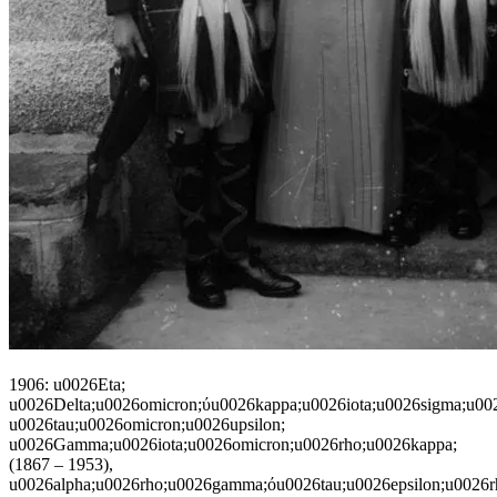
1906: u0026Eta;
u0026Delta;u0026omicron;ύu0026kappa;u0026iota;u0026sigma;u00
u0026tau;u0026omicron;u0026upsilon;
u0026Gamma;u0026iota;u0026omicron;u0026rho;u0026kappa;
(1867 – 1953),
u0026alpha;u0026rho;u0026gamma;όu0026tau;u0026epsilon;u0026r