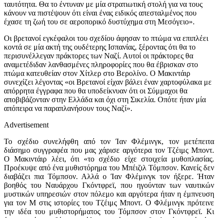
ταυτότητα. Θα το έντυναν με μία στρατιωτική στολή για να τους
κάνουν να πιστέψουν ότι είναι ένας ειδικός απεσταλμένος που
έχασε τη ζωή του σε αεροπορικό δυστύχημα στη Μεσόγειο».
Οι βρετανοί εγκέφαλοι του σχεδίου άφησαν το πτώμα να επιπλέει
κοντά σε μία ακτή της ουδέτερης Ισπανίας, ξέροντας ότι θα το
περισυνέλλεγαν πράκτορες των Ναζί. Αυτοί οι πράκτορες θα
αναμετέδιδαν λανθασμένες πληροφορίες που θα έβρισκαν στο
πτώμα κατευθείαν στον Χίτλερ στο Βερολίνο. Ο Μακιντάιρ
συνεχίζει λέγοντας «οι Βρετανοί είχαν βάλει έναν χαρτοφύλακα με
απόρρητα έγγραφα που θα υποδείκνυαν ότι οι Σύμμαχοι θα
αποβιβάζονταν στην Ελλάδα και όχι στη Σικελία. Οπότε ήταν μία
απόπειρα να παραπλανήσουν τους Ναζί».
Advertisement
Το σχέδιο συνελήφθη από τον Ίαν Φλέμινγκ, τον μετέπειτα
διάσημο συγγραφέα που μας χάρισε αργότερα τον Τζέιμς Μποντ.
Ο Μακιντάιρ λέει,
ότι
«το σχέδιο είχε στοιχεία μυθοπλασίας.
Προέκυψε από ένα μυθιστόρημα του Μπέιζιλ Τόμπσον. Κανείς δεν
διαβάζει πια Τόμπσον. Αλλά ο Ίαν Φλέμινγκ τον ήξερε. Ήταν
βοηθός του Ναυάρχου Γκόντφρεϊ, που ηγούνταν των ναυτικών
μυστικών υπηρεσιών στον πόλεμο και αργότερα ήταν η έμπνευση
για τον Μ στις ιστορίες του Τζέιμς Μποντ. Ο Φλέμινγκ πρότεινε
την ιδέα του μυθιστορήματος του Τόμπσον στον Γκόντφρεϊ. Κι