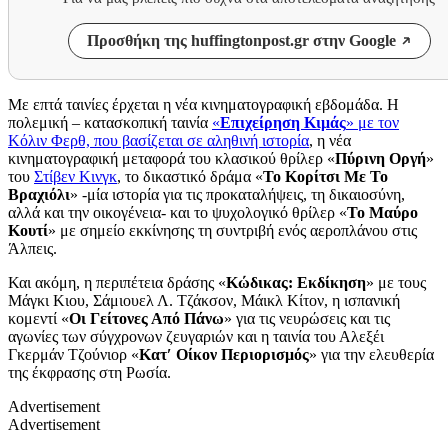
Προσθήκη της huffingtonpost.gr στην Google
Με επτά ταινίες έρχεται η νέα κινηματογραφική εβδομάδα. Η
πολεμική – κατασκοπική ταινία
«
Επιχείρηση Κιμάς
» με τον
Κόλιν Φερθ, που βασίζεται σε αληθινή ιστορία
, η νέα
κινηματογραφική μεταφορά του κλασικού θρίλερ «
Πύρινη Οργή
»
του
Στίβεν Κινγκ
, το δικαστικό δράμα «
Το Κορίτσι Με Το
Βραχιόλι
» -μία ιστορία για τις προκαταλήψεις, τη δικαιοσύνη,
αλλά και την οικογένεια- και το ψυχολογικό θρίλερ «
Το Μαύρο
Κουτί
» με σημείο εκκίνησης τη συντριβή ενός αεροπλάνου στις
Άλπεις.
Και ακόμη, η περιπέτεια δράσης «
Κώδικας: Εκδίκηση
» με τους
Μάγκι Κιου, Σάμιουελ Λ. Τζάκσον, Μάικλ Κίτον, η ισπανική
κομεντί «
Οι Γείτονες Από Πάνω
» για τις νευρώσεις και τις
αγωνίες των σύγχρονων ζευγαριών και η ταινία του Αλεξέι
Γκερμάν Τζούνιορ «
Κατ′ Οίκον Περιορισμός
» για την ελευθερία
της έκφρασης στη Ρωσία.
Advertisement
Advertisement