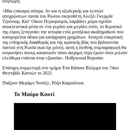
συγνώμη.
«Μια επίκαιρη σάτιρα. Αν και η οξυδερκής και λεπτών
αποχρώσεων ταινία του Ρώσου σκηνοθέτη Αλεξέι Γκερμάν
Τζούνιορ, Κατ’ Οίκον Περιορισμός λαμβάνει χώρα σχεδόν
αποκλειστικά μέσα σε ένα γεμάτο και μεγάλο σπίτι, το θεματικό
της εύρος ξεπερνάει την ιστορία ενός μεσήλικα ακαδημαϊκού που
κατηγορείται άδικα για κατάχρηση χρημάτων. Ανοιχτά επικριτική
της ενδημικής διαφθοράς και της κρατικής βίας που βρίσκονται
παντού στη Ρωσία (και όχι μόνο), αυτή η διεθνής συμπαραγωγή θα
συγκινήσει όσους κατανοούν πόσο άσχημη τύχη έχουν όσοι μιλούν
ελεύθερα ενάντια στην εξουσία». Hollywood Reporter.
Επίσημη συμμετοχή στο τμήμα
Έ
να Κάποιο Βλέμμα
του
74ο
υ
Φεστιβάλ Καννών το 2021.
Πα
ί
ζο
υν
Μεράμπ Νινίτζε, Ρόζα Καιρούλινα
.
Το Μαύρο Κουτί