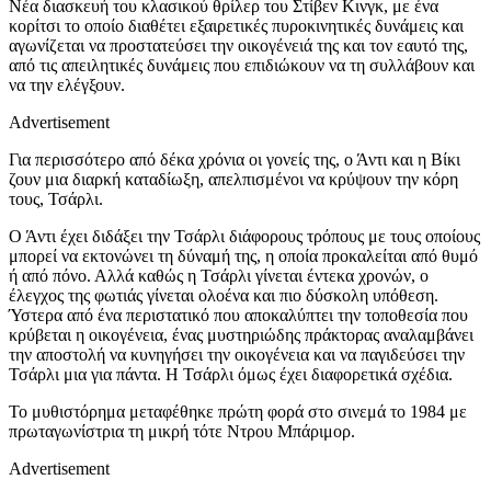
Ν
έα διασκευή του κλασικού θρίλερ του Στίβεν Κινγκ, με ένα
κορίτσι το οποίο διαθέτει εξαιρετικές πυροκινητικές δυνάμεις και
αγωνίζεται να προστατεύσει την οικογένειά της και τον εαυτό της,
από τις απειλητικές δυνάμεις που επιδιώκουν να τη συλλάβουν και
να την ελέγξουν.
Advertisement
Για περισσότερο από δέκα χρόνια οι γονείς της, ο Άντι και η Βίκ
ι
ζουν μια διαρκή καταδίωξη, απελπισμένοι να κρύψουν την κόρη
τους, Τσάρλι.
Ο Άντι έχει διδάξει την Τσάρλι διάφορους τρόπους με τους οποίους
μπορεί να εκτονώνει τη δύναμή της, η οποία προκαλείται από θυμό
ή από πόνο. Αλλά καθώς η Τσάρλι γίνεται έντεκα χρονών, ο
έλεγχος της φωτιάς γίνεται ολοένα και πιο δύσκολη υπόθεση.
Ύστερα από ένα περιστατικό που αποκαλύπτει την τοποθεσία που
κρύβεται η οικογένεια, ένας μυστηριώδης πράκτορας αναλαμβάνει
την αποστολή να κυνηγήσει την οικογένεια και να παγιδεύσει την
Τσάρλι μια για πάντα. Η Τσάρλι όμως έχει διαφορετικά σχέδια.
Το μυθιστόρημα
μεταφέθηκε πρώτη φορά στο σινεμά
το 1984 με
πρωταγωνίστρια τη
μικρή
τότε Ντρου Μπάριμορ.
Advertisement