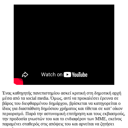
Ένας καθηγητής πανεπιστημίου
ασκεί κριτική
σ
τη δημοτική αρχή
μέσα από τα
social media
. Όμως, αντί να προκαλέσει έρευνα
σε
βάρος του
διεφθαρμένο
υ
δ
ημάρχου
, βρίσκεται να κατηγορείται ο
ίδιος για διασπάθιση δημόσιου χρήματος και
τίθεται
σε κατ’ οίκον
περιορισμό. Παρά την αστυνομική επιτήρηση και τους εκβιασμούς,
την προδοσία γνωστών του και το ενδιαφέρον των ΜΜΕ, εκείνος
παραμένει σταθερός στις απόψεις του και αρνείται να ζητήσει