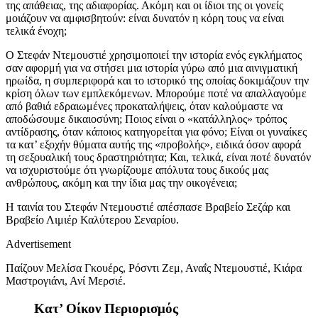
της απάθειας, της αδιαφορίας. Ακόμη και οι ίδιοι της οι γονείς
μοιάζουν να αμφισβητούν: είναι δυνατόν η κόρη τους να είναι
τελικά ένοχη;
Ο
Στεφάν Ντεμουστιέ χρησιμοποιεί
την
ιστορία ενός εγκλήματος
σαν αφορμή για να στήσει μια ιστορία γύρω από μια αινιγματική
ηρωίδα, η συμπεριφορά και το ιστορικό της οποίας δοκιμάζουν την
κρίση όλων των εμπλεκόμενων. Μπορούμε ποτέ να απαλλαγούμε
από βαθιά εδραιωμένες προκαταλήψεις, όταν καλούμαστε να
αποδώσουμε δικαιοσύνη; Ποιος είναι ο «κατάλληλος» τρόπος
αντίδρασης, όταν κάποιος κατηγορείται για φόνο; Είναι οι γυναίκες
τα κατ’ εξοχήν θύματα αυτής της «προβολής», ειδικά όσον αφορά
τη σεξουαλική τους δραστηριότητα; Και, τελικά, είναι ποτέ δυνατόν
να ισχυριστούμε ότι γνωρίζουμε απόλυτα τους δικούς μας
ανθρώπους, ακόμη και την ίδια μας την οικογένεια;
Η ταινία του
Στεφάν Ντεμουστιέ
απέσπασε
Βραβείο Σεζάρ
και
Βραβείο Λιμιέρ Καλύτερου Σεναρίου.
Advertisement
Παίζου
ν
Μελίσα Γκουέρς, Ρόσντι Ζεμ, Αναΐς Ντεμουστιέ, Κιάρα
Μαστρογιάνι, Ανί Μερσιέ
.
Κατ’ Οίκον Περιορισμός