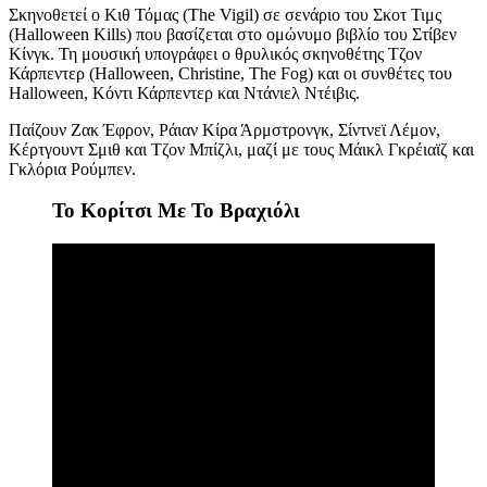
Σκηνοθετεί ο Κιθ Τόμας (The Vigil)
σε
σενάριο του Σκοτ Τιμς
(Halloween Kills) που βασίζεται στο ομώνυμο βιβλίο του Στίβεν
Κίνγκ. Τη μουσική υπογράφει ο θρυλικός σκηνοθέτης Τζον
Κάρπεντερ (Halloween, Christine, The Fog) και οι συνθέτες του
Halloween, Κόντι Κάρπεντερ και Ντάνιελ Ντέιβις.
Παίζουν
Ζακ Έφρον, Ράιαν Κίρα Άρμστρονγκ, Σίντνεϊ Λέμον,
Κέρτγουντ Σμιθ και Τζον Μπίζλι, μαζί με τους Μάικλ Γκρέιαϊζ και
Γκλόρια Ρούμπεν.
Το Κορίτσι Με Το Βραχιόλι