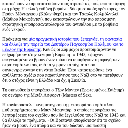
καταφέρουν να προστατεύσουν τους στρατιώτες τους από τη σφαγή
στη μάχη; Η τελική ευθύνη βαραίνει δύο μυστικούς πράκτορες, τον
Γιούεν Μόνταγκιου
(Κόλιν Φερθ) και τον Τσαρλς Κολμόλντλεϊ
(
Μάθιου Μακφέιντεν
), που καταστρώνουν την πιο απρόσμενη
στρατηγική αποπροσανατολισμού του αντιπάλου με το βοήθεια
ενός νεκρού.
Πρόκειται για
μ
ία πραγματική ιστορία που ξεπερνάει τη φαντασία
και άλλαξε την πορεία του Δευτέρου Παγκοσμίου Πολέμου και το
μέλλον της Ευρώπης
.
Καθώς οι Σύμμαχοι προετοιμάζονταν να
εισχωρήσουν στην κεντρική Ευρώπη το 1943, έψαχναν
απεγνωσμένα να βρουν έναν τρόπο να αποφύγουν τη σφαγή των
στρατευμάτων τους από τα γερμανικά τάγματα που
συγκεντρώνονταν στη νότιο Ιταλία. Έτσι καταστρώθηκε ένα
ασύλληπτο σχέδιο που παραπλάνησε τους Ναζί στο να πιστέψουν
ότι ο στόχος είναι η Ελλάδα και όχι η Σικελία.
Τ
η
σκηνοθεσία
υπογράφει ο
Τζον Μάντεν (Ερωτευμένος Σαίξπηρ)
σε σενάριο της Μισέλ Άσφορντ (Masters of Sex).
Η ταινία αποτελεί κινηματογραφική μεταφορά του ομότιτλου
μυθιστορήματος του Μπεν Μακιντάιρ, ο οποίος
περιγράφει τις
λεπτομέρειες του σχεδίου που θα ξεγελούσε τους Ναζί το 1943 και
θα άλλαζε τα πράγματα. «Οι Βρετανοί αποφάσισαν ότι το σχέδιο
ήταν να βρουν ένα πτώμα και να του δώσουν μια πλαστή