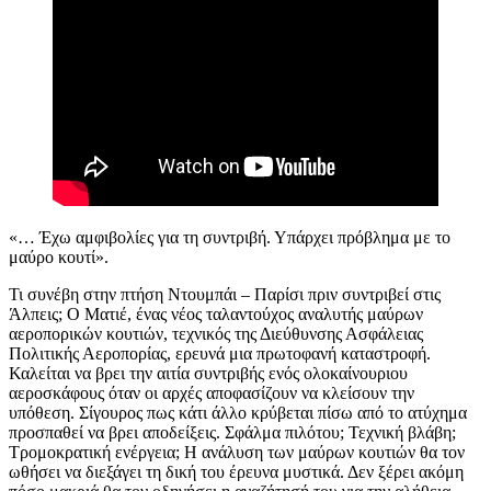
«… Έχω αμφιβολίες για τη συντριβή. Υπάρχει πρόβλημα με το
μαύρο κουτί».
Τι συνέβη στην πτήση Ντουμπάι – Παρίσι πριν συντριβεί στις
Άλπεις; Ο
Ματιέ
,
ένας νέος ταλαντούχος αναλυτής μαύρων
αεροπορικών κουτιών,
τεχνικός της Διεύθυνσης Ασφάλειας
Πολιτικής Αεροπορίας, ερευνά μια πρωτοφανή καταστροφή.
Καλείται να βρει την αιτία συντριβής ενός ολοκαίνουριου
αεροσκάφους όταν οι αρχές αποφασίζουν να κλείσουν την
υπόθεση. Σίγουρος πως κάτι άλλο κρύβεται πίσω από το ατύχημα
προσπαθεί να βρει αποδείξεις.
Σφάλμα πιλότου; Τεχνική βλάβη;
Τρομοκρατική ενέργεια; Η ανάλυση των μαύρων κουτιών θα
τον
ωθήσει να διεξάγει τη δική του έρευνα μυστικά. Δεν ξέρει ακόμη