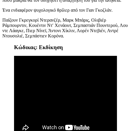
πόσο μακριά θα τον οδηγήσει η αναζήτησή του για την αλήθεια
.
Έ
να ενδιαφέρον ψυχολογικό θρίλερ από τον
Γιαν Γκοζλάν
.
Παί
ζουν
Γκρεγκορί Ντερανζέρ, Μαρκ Μπάρις, Ολιβιέρ
Ράμπουρντιν, Κουέντιν Ντ′ Χενάουτ, Σεμπαστιάν Πουντερού, Λου
ντε Λάαγκε, Πιερ Νίνεϊ, Άντονι Χίκλιν, Λορέν Ντεβιέν, Αντρέ
Ντουσολιέ, Σεμπάστιεν Κορόνα
.
Κώδικας: Εκδίκηση