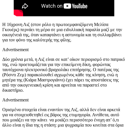
Η 16χρονη Λιζ (
στον ρόλο η
πρωτοεμφανιζόμενη Μελίσα
Γκουέρς) περνάει τη μέρα σε μια ειδυλλιακή παραλία μαζί με την
οικογένειά της, όταν καταφτάνει η αστυνομία και τη συλλαμβάνει
για τον φόνο της καλύτερής της φίλης.
Advertisement
Δ
ύο
χρόνια μετά, η Λιζ είναι σε κατ’ οίκον περιορισμό στο πατρικό
της, ενώ προετοιμάζεται για την επικείμενη δίκη, φορώντας
ταυτόχρονα ηλεκτρονικό βραχιολάκι επιτήρησης. Ο πατέρας της
(Ρόσντι Ζεμ) παρακολουθεί αγχωμένος κάθε της κίνηση, ενώ η
μητέρα της (Κιάρα Μαστρογιάννι) έχει πάρει τις αποστάσεις της
από την οικογενειακή κρίση και αρνείται να παραστεί στο
δικαστήριο.
Advertisement
Ορισμένα στοιχεία είναι εναντίον της Λιζ, αλλά δεν είναι αρκετά
για να στοιχειοθετηθεί εις βάρος της ετυμηγορία. Αντίθετα, αυτό
που μοιάζει να την κάνει να μοιάζει περισσότερο ένοχη απ’ ό,τι
άλλο είναι η ίδια της η στάση: μια ψυχραιμία που κινείται στα όρια