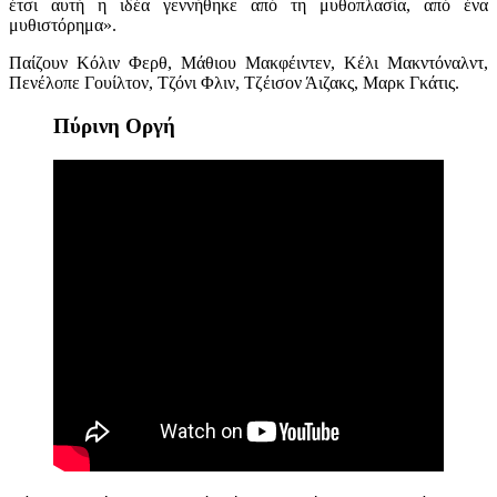
έτσι αυτή η ιδέα γεννήθηκε από τη μυθοπλασία, από ένα
μυθιστόρημα».
Παίζουν
Κόλιν Φερθ, Μάθιου Μακφέιντεν,
Κέλι Μακντόναλντ
,
Πενέλοπε Γουίλτον, Τζόνι Φλιν, Τζέισον Άιζακς, Μαρκ Γκάτις.
Πύρινη Οργή