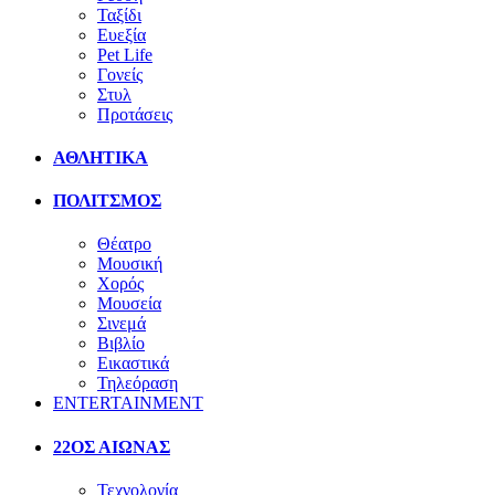
Ταξίδι
Ευεξία
Pet Life
Γονείς
Στυλ
Προτάσεις
ΑΘΛΗΤΙΚΑ
ΠΟΛΙΤΣΜΟΣ
Θέατρο
Μουσική
Χορός
Μουσεία
Σινεμά
Βιβλίο
Εικαστικά
Τηλεόραση
ENTERTAINMENT
22ΟΣ ΑΙΩΝΑΣ
Τεχνολογία