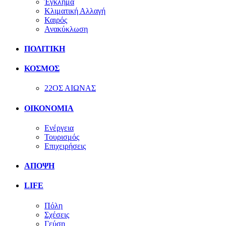
Έγκλημα
Κλιματική Αλλαγή
Καιρός
Ανακύκλωση
ΠΟΛΙΤΙΚΗ
ΚΟΣΜΟΣ
22ΟΣ ΑΙΩΝΑΣ
ΟΙΚΟΝΟΜΙΑ
Ενέργεια
Τουρισμός
Επιχειρήσεις
ΑΠΟΨΗ
LIFE
Πόλη
Σχέσεις
Γεύση