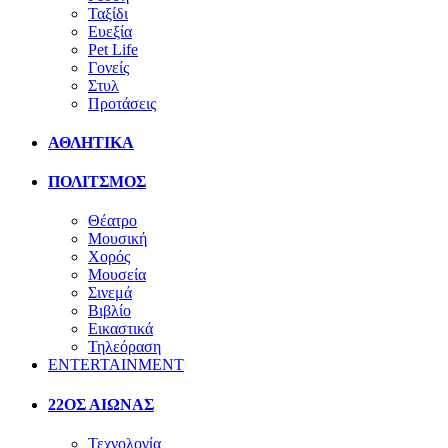
Ταξίδι
Ευεξία
Pet Life
Γονείς
Στυλ
Προτάσεις
ΑΘΛΗΤΙΚΑ
ΠΟΛΙΤΣΜΟΣ
Θέατρο
Μουσική
Χορός
Μουσεία
Σινεμά
Βιβλίο
Εικαστικά
Τηλεόραση
ENTERTAINMENT
22ΟΣ ΑΙΩΝΑΣ
Τεχνολογία