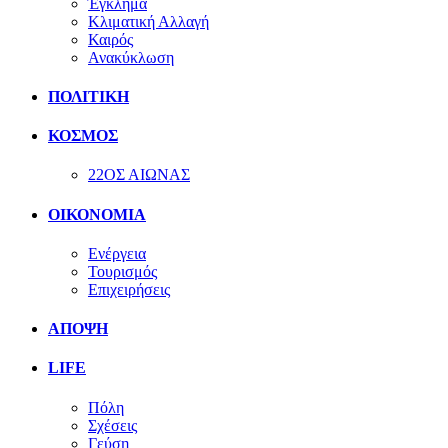
Έγκλημα
Κλιματική Αλλαγή
Καιρός
Ανακύκλωση
ΠΟΛΙΤΙΚΗ
ΚΟΣΜΟΣ
22ΟΣ ΑΙΩΝΑΣ
ΟΙΚΟΝΟΜΙΑ
Ενέργεια
Τουρισμός
Επιχειρήσεις
ΑΠΟΨΗ
LIFE
Πόλη
Σχέσεις
Γεύση