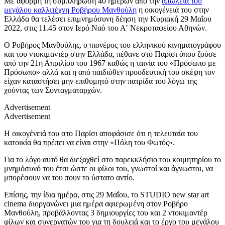
Με αφορμή τη συμπλήρωση 40 ημερών από την
απώλεια του
μεγάλου καλλιτέχνη Ροβήρου Μανθούλη
η οικογένειά του στην
Ελλάδα θα τελέσει επιμνημόσυνη δέηση την Κυριακή 29 Μαΐου
2022, στις 11.45 στον Ιερό Ναό του Α′ Νεκροταφείου Αθηνών.
Ο Ροβήρος Μανθούλης, ο πιονέρος του ελληνικού κινηματογράφου
και του ντοκιμαντέρ στην Ελλάδα, πέθανε στο Παρίσι όπου ζούσε
από την 21η Απριλίου του 1967 καθώς η ταινία του «Πρόσωπο με
Πρόσωπο» αλλά και η από παιδιόθεν προοδευτική του σκέψη τον
είχαν καταστήσει μην επιθυμητό στην πατρίδα του λόγω της
χούντας των Συνταγματαρχών.
Advertisement
Advertisement
Η οικογένειά του στο Παρίσι αποφάσισε ότι η τελευταία του
κατοικία θα πρέπει να είναι στην «Πόλη του Φωτός».
Για το λόγο αυτό θα διεξαχθεί στο παρεκκλήσιο του κοιμητηρίου το
μνημόσυνό του έτσι ώστε οι φίλοι του, γνωστοί και άγνωστοι, να
μπορέσουν να του πουν το ύστατο αντίο.
Επίσης, την ίδια ημέρα, στις 29 Μαΐου,
το STUDIO new star art
cinema
διοργανώνει μια ημέρα αφιερωμένη στον Ροβήρο
Μανθούλη,
προβάλλοντας 3 δημιουργίες του και 2 ντοκιμαντέρ
φίλων και συνεργατών του για τη δουλειά και το έργο του μεγάλου