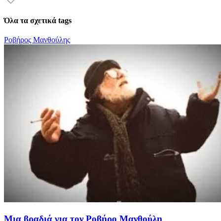
Όλα τα σχετικά tags
Ροβήρος Μανθούλης
Μια βραδιά για τον Ροβήρο Μανθούλη