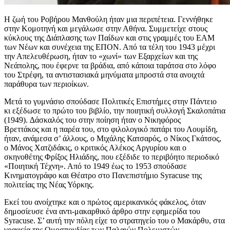
Η ζωή του Ροβήρου Μανθούλη ήταν μια περιπέτεια. Γεννήθηκε
στην Κομοτηνή και μεγάλωσε στην Αθήνα. Συμμετείχε στους
κύκλους της ∆ιάπλασης των Παίδων και στις γραμμές του ΕΑΜ
των Νέων και συνέχεια της ΕΠΟΝ. Από τα τέλη του 1943 μέχρι
την Απελευθέρωση, ήταν το «χωνί» των Εξαρχείων και της
Νεάπολης, που έφερνε τα βράδια, από κάποια ταράτσα στο λόφο
του Στρέφη, τα αντιστασιακά μηνύματα μπροστά στα ανοιχτά
παράθυρα των περιοίκων.
Μετά το γυμνάσιο σπούδασε Πολιτικές Επιστήμες στην Πάντειο
κι εξέδωσε το πρώτο του βιβλίο, την ποιητική συλλογή Σκαλοπάτια
(1949). ∆άσκαλός του στην ποίηση ήταν ο Νικηφόρος
Βρεττάκος και η παρέα του, στο φιλολογικό πατάρι του Λουμίδη,
ήταν, ανάμεσα σ’ άλλους, ο Μιχάλης Κατσαρός, ο Νίκος Γκάτσος,
ο Μάνος Χατζιδάκις, ο κριτικός Αλέκος Αργυρίου και ο
σκηνοθέτης Φρίξος Ηλιάδης, που εξέδιδε το περιβόητο περιοδικό
«Ποιητική Τέχνη». Από το 1949 έως το 1953 σπούδασε
Κινηματογράφο και Θέατρο στο Πανεπιστήμιο Syracuse της
πολιτείας της Νέας Υόρκης.
Εκεί του ανοίχτηκε και ο πρώτος αμερικανικός φάκελος, όταν
δημοσίευσε ένα αντι-μακαρθικό άρθρο στην εφημερίδα του
Syracuse. Σ’ αυτή την πόλη είχε το στρατηγείο του ο Μακάρθυ, στα
γραφεία της Ομοσπονδίας των Παλαιών Πολεμιστών.