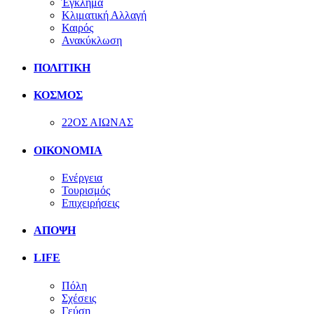
Έγκλημα
Κλιματική Αλλαγή
Καιρός
Ανακύκλωση
ΠΟΛΙΤΙΚΗ
ΚΟΣΜΟΣ
22ΟΣ ΑΙΩΝΑΣ
ΟΙΚΟΝΟΜΙΑ
Ενέργεια
Τουρισμός
Επιχειρήσεις
ΑΠΟΨΗ
LIFE
Πόλη
Σχέσεις
Γεύση