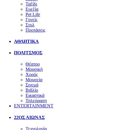
Ταξίδι
Ευεξία
Pet Life
Γονείς
Στυλ
Προτάσεις
ΑΘΛΗΤΙΚΑ
ΠΟΛΙΤΣΜΟΣ
Θέατρο
Μουσική
Χορός
Μουσεία
Σινεμά
Βιβλίο
Εικαστικά
Τηλεόραση
ENTERTAINMENT
22ΟΣ ΑΙΩΝΑΣ
Τεχνολογία