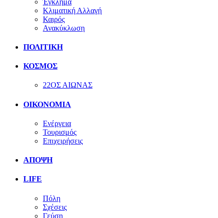
Έγκλημα
Κλιματική Αλλαγή
Καιρός
Ανακύκλωση
ΠΟΛΙΤΙΚΗ
ΚΟΣΜΟΣ
22ΟΣ ΑΙΩΝΑΣ
ΟΙΚΟΝΟΜΙΑ
Ενέργεια
Τουρισμός
Επιχειρήσεις
ΑΠΟΨΗ
LIFE
Πόλη
Σχέσεις
Γεύση