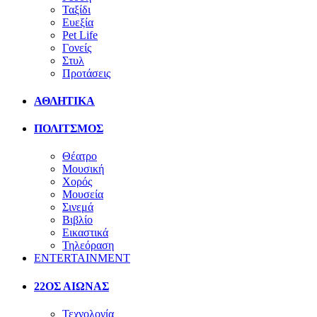
Ταξίδι
Ευεξία
Pet Life
Γονείς
Στυλ
Προτάσεις
ΑΘΛΗΤΙΚΑ
ΠΟΛΙΤΣΜΟΣ
Θέατρο
Μουσική
Χορός
Μουσεία
Σινεμά
Βιβλίο
Εικαστικά
Τηλεόραση
ENTERTAINMENT
22ΟΣ ΑΙΩΝΑΣ
Τεχνολογία