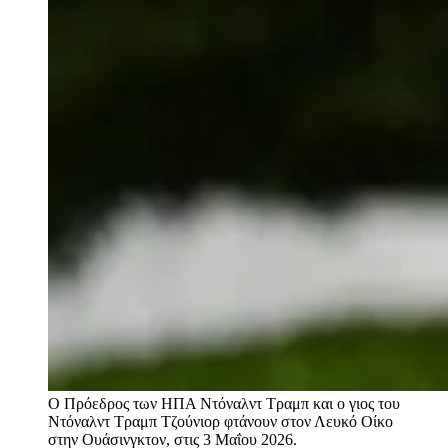
Ο Πρόεδρος των ΗΠΑ Ντόναλντ Τραμπ και ο γιος του
Ντόναλντ Τραμπ Τζούνιορ φτάνουν στον Λευκό Οίκο
στην Ουάσινγκτον, στις 3 Μαΐου 2026.