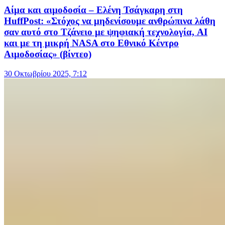
Αίμα και αιμοδοσία – Ελένη Τσάγκαρη στη
HuffPost: «Στόχος να μηδενίσουμε ανθρώπινα λάθη
σαν αυτό στο Τζάνειο με ψηφιακή τεχνολογία, AI
και με τη μικρή NASA στο Εθνικό Κέντρο
Αιμοδοσίας» (βίντεο)
30 Οκτωβρίου 2025, 7:12