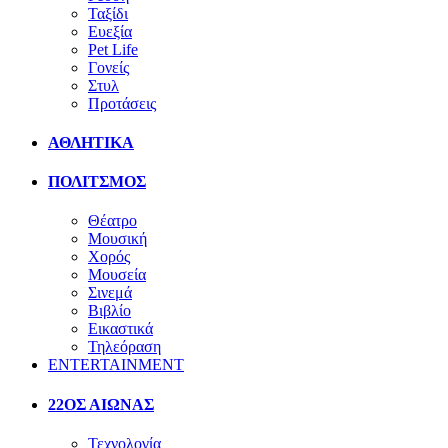
Ταξίδι
Ευεξία
Pet Life
Γονείς
Στυλ
Προτάσεις
ΑΘΛΗΤΙΚΑ
ΠΟΛΙΤΣΜΟΣ
Θέατρο
Μουσική
Χορός
Μουσεία
Σινεμά
Βιβλίο
Εικαστικά
Τηλεόραση
ENTERTAINMENT
22ΟΣ ΑΙΩΝΑΣ
Τεχνολογία