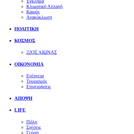
Έγκλημα
Κλιματική Αλλαγή
Καιρός
Ανακύκλωση
ΠΟΛΙΤΙΚΗ
ΚΟΣΜΟΣ
22ΟΣ ΑΙΩΝΑΣ
ΟΙΚΟΝΟΜΙΑ
Ενέργεια
Τουρισμός
Επιχειρήσεις
ΑΠΟΨΗ
LIFE
Πόλη
Σχέσεις
Γεύση