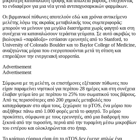
μικρότερη κατανάλωση τροφής και απώλεια βάρους, ενισχύοντας
το ενδιαφέρον για μια νέα γενιά αντιπαχυσαρκικών φαρμάκων.
Οι βιρμανικοί πύθωνες αποτελούν εδώ και χρόνια αντικείμενο
μελέτης λόγω της ακραίας μεταβολικής τους συμπεριφοράς:
μπορούν να μείνουν για μεγάλα διαστήματα χωρίς φαγητό και στη
συνέχεια να καταναλώσουν τεράστια γεύματα. Σε αυτό ακριβώς το
βιολογικό «παράδοξο» εστίασαν ερευνητές από το Stanford, το
University of Colorado Boulder και το Baylor College of Medicine,
αναζητώντας μόρια που ενεργοποιούνται μετά τη σίτιση και
επηρεάζουν την ενεργειακή ισορροπία.
Advertisement
Advertisement
Σύμφωνα με τη μελέτη, οι επιστήμονες εξέτασαν πύθωνες που
είχαν παραμείνει νηστικοί για περίπου 28 ημέρες και στη συνέχεια
έλαβαν γεύμα ίσο με περίπου το 25% του σωματικού τους βάρους.
Από τις περισσότερες από 200 χημικές μεταβολές που
καταγράφηκαν στο αίμα τους, ξεχώρισε το pTOS, ένα μόριο που
αυξήθηκε πάνω από 1.000 φορές μετά το φαγητό. Το μόριο
προκύπτει, σύμφωνα με τους ερευνητές, από μια διαδρομή που
ξεκινά από την τυροσίνη, περνά από την τυραμίνη μέσω μικροβίων
του εντέρου και ολοκληρώνεται στο ήπαρ.
Το κρίσιμο εύρημα είναι ότι το pTOS δεν έμεινε απλώς ένα