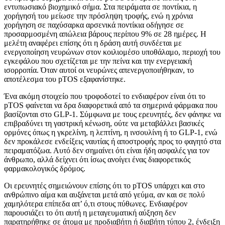
εντυπωσιακό βιοχημικό σήμα. Στα πειράματα σε ποντίκια, η
χορήγησή του μείωσε την πρόσληψη τροφής, ενώ η χρόνια
χορήγηση σε παχύσαρκα αρσενικά ποντίκια οδήγησε σε
προσαρμοσμένη απώλεια βάρους περίπου 9% σε 28 ημέρες. Η
μελέτη αναφέρει επίσης ότι η δράση αυτή συνδέεται με
ενεργοποίηση νευρώνων στον κοιλιομέσο υποθάλαμο, περιοχή του
εγκεφάλου που σχετίζεται με την πείνα και την ενεργειακή
ισορροπία. Όταν αυτοί οι νευρώνες απενεργοποιήθηκαν, το
αποτέλεσμα του pTOS εξαφανίστηκε.
Ένα ακόμη στοιχείο που τροφοδοτεί το ενδιαφέρον είναι ότι το
pTOS φαίνεται να δρα διαφορετικά από τα σημερινά φάρμακα που
βασίζονται στο GLP-1. Σύμφωνα με τους ερευνητές, δεν φάνηκε να
επιβραδύνει τη γαστρική κένωση, ούτε να μεταβάλλει βασικές
ορμόνες όπως η γκρελίνη, η λεπτίνη, η ινσουλίνη ή το GLP-1, ενώ
δεν προκάλεσε ενδείξεις ναυτίας ή αποστροφής προς το φαγητό στα
πειραματόζωα. Αυτό δεν σημαίνει ότι είναι ήδη ασφαλές για τον
άνθρωπο, αλλά δείχνει ότι ίσως ανοίγει ένας διαφορετικός
φαρμακολογικός δρόμος.
Οι ερευνητές σημειώνουν επίσης ότι το pTOS υπάρχει και στο
ανθρώπινο αίμα και αυξάνεται μετά από γεύμα, αν και σε πολύ
χαμηλότερα επίπεδα απ’ ό,τι στους πύθωνες. Ενδιαφέρον
παρουσιάζει το ότι αυτή η μεταγευματική αύξηση δεν
παρατηρήθηκε σε άτομα με προδιαβήτη ή διαβήτη τύπου 2, ένδειξη