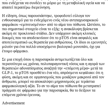
που ενδέχεται να συνδέει το μόριο με τη μεταβολική υγεία και να
απαιτεί περαιτέρω διερεύνηση.
Η είδηση, όπως παρουσιάστηκε, τροφοδοτεί εύλογα τον
ενθουσιασμό για το ενδεχόμενο ενός νέου αντιπαχυσαρκικού
φαρμάκου «εμπνευσμένου» από το αίμα του πύθωνα. Ωστόσο, το
πιο σημαντικό στοιχείο είναι το εξής: η ανακάλυψη βρίσκεται
ακόμη σε προκλινικό στάδιο. Δεν υπάρχουν ακόμη κλινικές
δοκιμές που να αποδεικνύουν ότι το pTOS είναι ασφαλές και
αποτελεσματικό ως θεραπεία για ανθρώπους. Οι ίδιοι οι ερευνητές
μιλούν για ένα πολλά υποσχόμενο βιολογικό μονοπάτι, όχι για
έτοιμο φάρμακο.
Σε μια εποχή όπου η παχυσαρκία αντιμετωπίζεται όλο και
περισσότερο ως χρόνια, πολυπαραγοντική νόσος και η αγορά των
θεραπειών αδυνατίσματος αναζητά την «επόμενη μέρα» μετά τα
GLP-1, το pTOS προσθέτει ένα νέο, απρόσμενο κεφάλαιο: ότι η
φύση, ακόμη και σε οργανισμούς που μοιάζουν μακρινοί από τον
άνθρωπο, μπορεί να αποκαλύψει μηχανισμούς με τεράστια
φαρμακολογική αξία. Το αν το αίμα του πύθωνα θα μετατραπεί
πράγματι σε φάρμακο για την παχυσαρκία, θα το δείξουν τα
επόμενα χρόνια έρευνας.
Advertisement