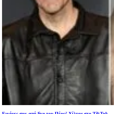
Εικόνες σοκ από live του Πέρεζ Χίλτον στο TikTok –