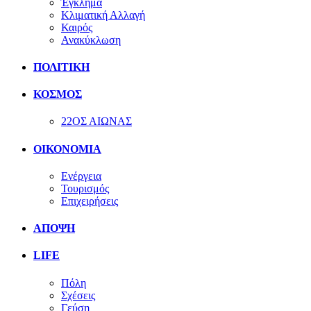
Έγκλημα
Κλιματική Αλλαγή
Καιρός
Ανακύκλωση
ΠΟΛΙΤΙΚΗ
ΚΟΣΜΟΣ
22ΟΣ ΑΙΩΝΑΣ
ΟΙΚΟΝΟΜΙΑ
Ενέργεια
Τουρισμός
Επιχειρήσεις
ΑΠΟΨΗ
LIFE
Πόλη
Σχέσεις
Γεύση