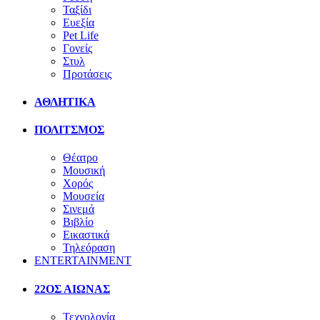
Ταξίδι
Ευεξία
Pet Life
Γονείς
Στυλ
Προτάσεις
ΑΘΛΗΤΙΚΑ
ΠΟΛΙΤΣΜΟΣ
Θέατρο
Μουσική
Χορός
Μουσεία
Σινεμά
Βιβλίο
Εικαστικά
Τηλεόραση
ENTERTAINMENT
22ΟΣ ΑΙΩΝΑΣ
Τεχνολογία