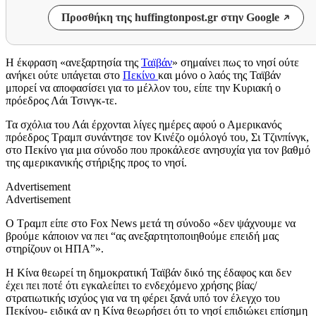
Προσθήκη της huffingtonpost.gr στην Google
Η έκφραση «ανεξαρτησία της
Ταϊβάν
» σημαίνει πως το νησί ούτε
ανήκει ούτε υπάγεται στο
Πεκίνο
και μόνο ο λαός της Ταϊβάν
μπορεί να αποφασίσει για το μέλλον του, είπε την Κυριακή ο
πρόεδρος Λάι Τσινγκ-τε.
Τα σχόλια του Λάι έρχονται λίγες ημέρες αφού ο Αμερικανός
πρόεδρος Τραμπ συνάντησε τον Κινέζο ομόλογό του, Σι Τζινπίνγκ,
στο Πεκίνο για μια σύνοδο που προκάλεσε ανησυχία για τον βαθμό
της αμερικανικής στήριξης προς το νησί.
Advertisement
Advertisement
Ο Τραμπ είπε στο Fox News μετά τη σύνοδο «δεν ψάχνουμε να
βρούμε κάποιον να πει “ας ανεξαρτητοποιηθούμε επειδή μας
στηρίζουν οι ΗΠΑ”».
Η Κίνα θεωρεί τη δημοκρατική Ταϊβάν δικό της έδαφος και δεν
έχει πει ποτέ ότι εγκαλείπει το ενδεχόμενο χρήσης βίας/
στρατιωτικής ισχύος για να τη φέρει ξανά υπό τον έλεγχο του
Πεκίνου- ειδικά αν η Κίνα θεωρήσει ότι το νησί επιδιώκει επίσημη