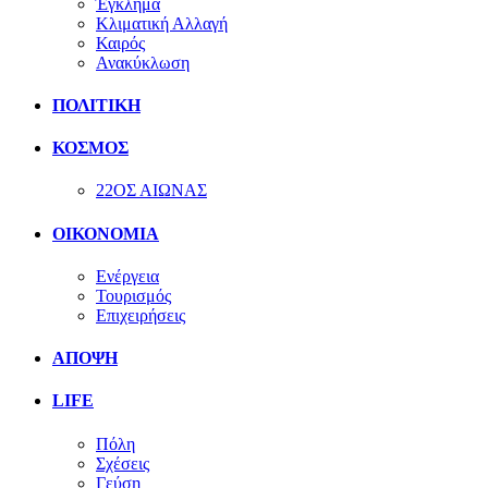
Έγκλημα
Κλιματική Αλλαγή
Καιρός
Ανακύκλωση
ΠΟΛΙΤΙΚΗ
ΚΟΣΜΟΣ
22ΟΣ ΑΙΩΝΑΣ
ΟΙΚΟΝΟΜΙΑ
Ενέργεια
Τουρισμός
Επιχειρήσεις
ΑΠΟΨΗ
LIFE
Πόλη
Σχέσεις
Γεύση