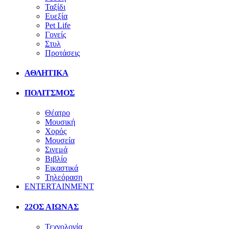
Ταξίδι
Ευεξία
Pet Life
Γονείς
Στυλ
Προτάσεις
ΑΘΛΗΤΙΚΑ
ΠΟΛΙΤΣΜΟΣ
Θέατρο
Μουσική
Χορός
Μουσεία
Σινεμά
Βιβλίο
Εικαστικά
Τηλεόραση
ENTERTAINMENT
22ΟΣ ΑΙΩΝΑΣ
Τεχνολογία