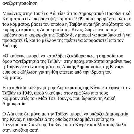
ανεξαρτητοποίηση.
Μιλώντας στην Ταϊπέι ο Λάι είπε ότι το Δημοκρατικό Προοδευτικό
Κόμμα του είχε περάσει ψήφισμα το 1999, που παραμένει πολιτική
του κόμματος, βάσει του οποίου η Ταϊβάν είναι ήδη ανεξάρτητο και
κυρίαρχο κράτος, η Δημοκρατία της Κίνας. Σύμφωνα με την
κυβέρνηση η κυριαρχία της Ταϊβάν δεν μπορεί να παραβιαστεί ή να
προσαρτηθεί, και το μέλλον της πρέπει να αποφασιστεί από τον
λαό της.
«Ο καθένας μπορεί να καταλάβει ξεκάθαρα πως η σημασία του
όρου “ανεξαρτησία της Ταϊβάν” στην πραγματικότητα σημαίνει πως
η Ταϊβάν δεν είναι κομμάτι της Λαϊκής Δημοκρατίας της Κίνας»
είπε σε εκδήλωση για τη 40ή επέτειο από την ίδρυση του
κόμματος.
Η ηττηθείσα κυβέρνηση της Δημοκρατίας της Κίνας κατέφυγε στην
Ταϊβάν το 1949, αφού νικήθηκε στον εμφύλιο από τους
κομμουνιστές του Μάο Τσε Τουνγκ, που ίδρυσαν τη Λαϊκή
Δημοκρατία.
Ο Λάι είπε ότι μόνο με την Ταϊβάν μπορεί να υπάρξει Δημοκρατία
της Κίνας, η επικράτεια της οποίας περιλαμβάνει επίσης το
Πενγκού στα Στενά της Ταιβάν και τα Κινμέν και Ματσού, δίπλα
στην κινεζική ακτή.