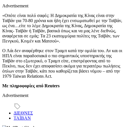
Advertisement
«Οπότε είναι πολύ σαφές: Η Δημοκρατία της Κίνας είναι στην
Ταϊβάν για 70-80 χρόνια και ήδη έχει ενσωματωθεί με την Ταϊβάν,
ως ένα…είτε το λέμε Δημοκρατία της Κίνας, Δημοκρατία της
Κίνας- Ταϊβάν ή Ταϊβάν, βασικά όπως και να μας λένε διεθνώς,
αναφέρεται σε εμάς: Τα 23 εκατομμύρια πολίτες της Ταϊβάν, των
Πενγκού, Κινμέν και Ματσού».
Ο Λάι δεν αναφέρθηκε στον Τραμπ κατά την ομιλία του. Αν και οι
ΗΠΑ είναι παραδοσιακά ο πιο σημαντικός υποστηρικτής της
Ταϊβάν στο εξωτερικό, ο Τραμπ είπε, επιστρέφοντας από το
Πεκίνο, πως δεν έχει αποφασίσει ακόμα για περαιτέρω πωλήσεις
όπλων στην Ταϊβάν, κάτι που καθορίζεται βάσει νόμου – από την
1979 Taiwan Relations Act.
Με πληροφορίες από Reuters
Advertisement
ΔΙΕΘΝΕΣ
ΤΑΪΒΑΝ