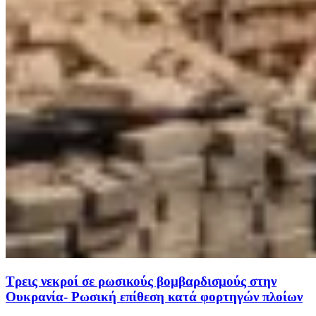
Τρεις νεκροί σε ρωσικούς βομβαρδισμούς στην
Ουκρανία- Ρωσική επίθεση κατά φορτηγών πλοίων