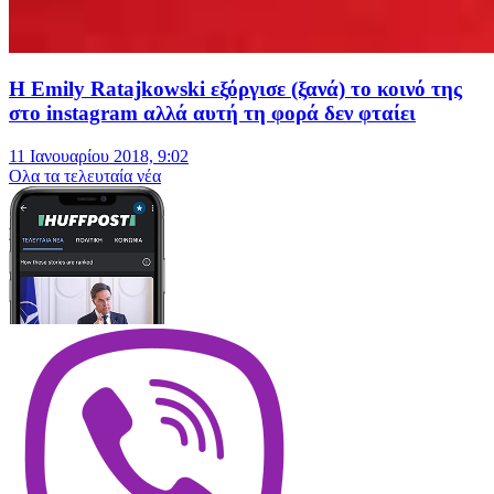
Η Emily Ratajkowski εξόργισε (ξανά) το κοινό της
στο instagram αλλά αυτή τη φορά δεν φταίει
11 Ιανουαρίου 2018, 9:02
Oλα τα τελευταία νέα