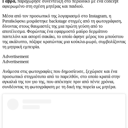
Γαβρά,
παραχώρησε συνέντευξη στο περιοδικό με ένα concept
αφιερωμένο στη σχέση μητέρας και παιδιού.
Μέσα από τον προσωπικό της λογαριασμό στο Instagram, η
Ραταϊκόφσκι μοιράστηκε backstage στιγμές από τη φωτογράφιση,
δίνοντας στους θαυμαστές της μια πρώτη γεύση από το
αποτέλεσμα. Φορώντας ένα εφαρμοστό μαύρο δερμάτινο
παντελόνι και ασορτί σακάκι, το οποίο άφηνε μέρος του μπούστου
της ακάλυπτο, πόζαρε κρατώντας μια κούκλα-μωρό, συμβολίζοντας
τη μητρική εμπειρία.
Advertisement
Advertisement
Ανάμεσα στις φωτογραφίες που δημοσίευσε, ξεχώρισε και ένα
προσωπικό στιγμιότυπο από το παρελθόν, στο οποίο κρατά στην
αγκαλιά της τον γιο της, που απέκτησε πριν από πέντε χρόνια,
συνδέοντας τη φωτογράφιση με τη δική της πορεία ως μητέρα.