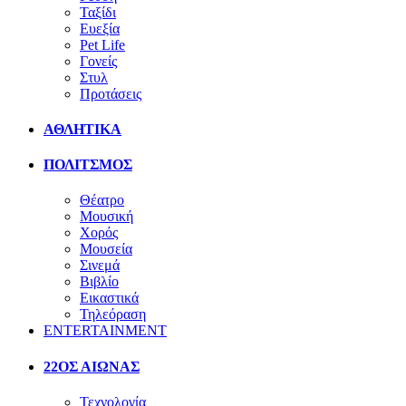
Ταξίδι
Ευεξία
Pet Life
Γονείς
Στυλ
Προτάσεις
ΑΘΛΗΤΙΚΑ
ΠΟΛΙΤΣΜΟΣ
Θέατρο
Μουσική
Χορός
Μουσεία
Σινεμά
Βιβλίο
Εικαστικά
Τηλεόραση
ENTERTAINMENT
22ΟΣ ΑΙΩΝΑΣ
Τεχνολογία