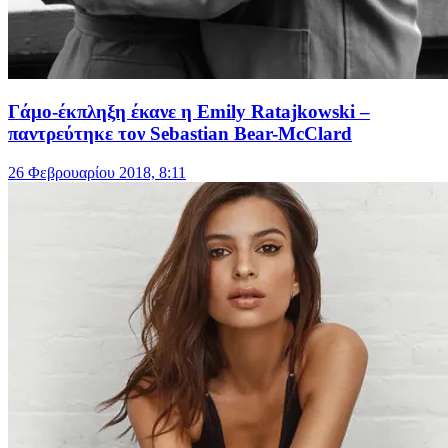
Γάμο-έκπληξη έκανε η Emily Ratajkowski –
παντρεύτηκε τον Sebastian Bear-McClard
26 Φεβρουαρίου 2018, 8:11