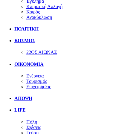
Έγκλημα
Κλιματική Αλλαγή
Καιρός
Ανακύκλωση
ΠΟΛΙΤΙΚΗ
ΚΟΣΜΟΣ
22ΟΣ ΑΙΩΝΑΣ
ΟΙΚΟΝΟΜΙΑ
Ενέργεια
Τουρισμός
Επιχειρήσεις
ΑΠΟΨΗ
LIFE
Πόλη
Σχέσεις
Γεύση