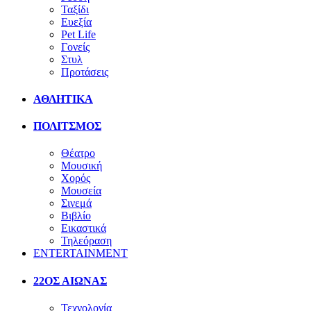
Ταξίδι
Ευεξία
Pet Life
Γονείς
Στυλ
Προτάσεις
ΑΘΛΗΤΙΚΑ
ΠΟΛΙΤΣΜΟΣ
Θέατρο
Μουσική
Χορός
Μουσεία
Σινεμά
Βιβλίο
Εικαστικά
Τηλεόραση
ENTERTAINMENT
22ΟΣ ΑΙΩΝΑΣ
Τεχνολογία