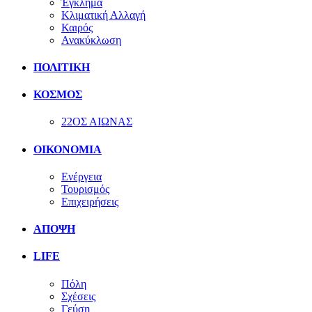
Έγκλημα
Κλιματική Αλλαγή
Καιρός
Ανακύκλωση
ΠΟΛΙΤΙΚΗ
ΚΟΣΜΟΣ
22ΟΣ ΑΙΩΝΑΣ
ΟΙΚΟΝΟΜΙΑ
Ενέργεια
Τουρισμός
Επιχειρήσεις
ΑΠΟΨΗ
LIFE
Πόλη
Σχέσεις
Γεύση