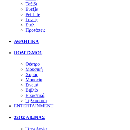
Ταξίδι
Ευεξία
Pet Life
Γονείς
Στυλ
Προτάσεις
ΑΘΛΗΤΙΚΑ
ΠΟΛΙΤΣΜΟΣ
Θέατρο
Μουσική
Χορός
Μουσεία
Σινεμά
Βιβλίο
Εικαστικά
Τηλεόραση
ENTERTAINMENT
22ΟΣ ΑΙΩΝΑΣ
Τεχνολογία