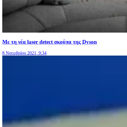
Με τη νέα laser detect σκούπα της Dyson
8 Νοεμβρίου 2021, 9:34