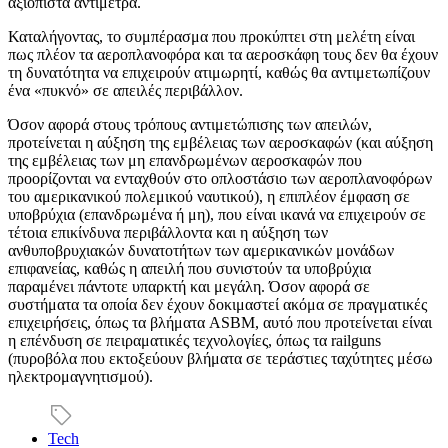
αξιόπιστα αντίμετρα.
Καταλήγοντας, το συμπέρασμα που προκύπτει στη μελέτη είναι
πως πλέον τα αεροπλανοφόρα και τα αεροσκάφη τους δεν θα έχουν
τη δυνατότητα να επιχειρούν ατιμωρητί, καθώς θα αντιμετωπίζουν
ένα «πυκνό» σε απειλές περιβάλλον.
Όσον αφορά στους τρόπους αντιμετώπισης των απειλών,
προτείνεται η αύξηση της εμβέλειας των αεροσκαφών (και αύξηση
της εμβέλειας των μη επανδρωμένων αεροσκαφών που
προορίζονται να ενταχθούν στο οπλοστάσιο των αεροπλανοφόρων
του αμερικανικού πολεμικού ναυτικού), η επιπλέον έμφαση σε
υποβρύχια (επανδρωμένα ή μη), που είναι ικανά να επιχειρούν σε
τέτοια επικίνδυνα περιβάλλοντα και η αύξηση των
ανθυποβρυχιακών δυνατοτήτων των αμερικανικών μονάδων
επιφανείας, καθώς η απειλή που συνιστούν τα υποβρύχια
παραμένει πάντοτε υπαρκτή και μεγάλη. Όσον αφορά σε
συστήματα τα οποία δεν έχουν δοκιμαστεί ακόμα σε πραγματικές
επιχειρήσεις, όπως τα βλήματα ASBM, αυτό που προτείνεται είναι
η επένδυση σε πειραματικές τεχνολογίες, όπως τα railguns
(πυροβόλα που εκτοξεύουν βλήματα σε τεράστιες ταχύτητες μέσω
ηλεκτρομαγνητισμού).
Tech