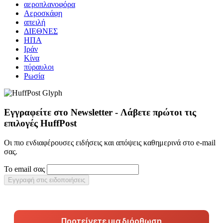
αεροπλανοφόρα
Αεροσκάφη
απειλή
ΔΙΕΘΝΕΣ
ΗΠΑ
Ιράν
Κίνα
πύραυλοι
Ρωσία
Εγγραφείτε στο Newsletter - Λάβετε πρώτοι τις
επιλογές HuffPost
Οι πιο ενδιαφέρουσες ειδήσεις και απόψεις καθημερινά στο e-mail
σας.
Το email σας
Εγγραφή στις ειδοποιήσεις
Προτείνετε μια διόρθωση