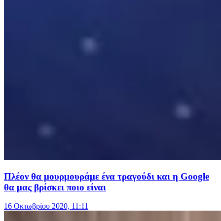
Πλέον θα μουρμουράμε ένα τραγούδι και η Google
θα μας βρίσκει ποιο είναι
16 Οκτωβρίου 2020, 11:11