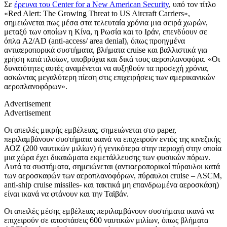
Σε
έρευνα του Center for a New American Security
, υπό τον τίτλο
«Red Alert: The Growing Threat to US Aircraft Carriers»,
σημειώνεται πως μέσα στα τελευταία χρόνια μια σειρά χωρών,
μεταξύ των οποίων η Κίνα, η Ρωσία και το Ιράν, επενδύουν σε
όπλα A2/AD (anti-access/ area denial), όπως προηγμένα
αντιαεροπορικά συστήματα, βλήματα cruise και βαλλιστικά για
χρήση κατά πλοίων, υποβρύχια και δικά τους αεροπλανοφόρα. «Οι
δυνατότητες αυτές αναμένεται να αυξηθούν τα προσεχή χρόνια,
ασκώντας μεγαλύτερη πίεση στις επιχειρήσεις των αμερικανικών
αεροπλανοφόρων».
Advertisement
Advertisement
Οι απειλές μικρής εμβέλειας, σημειώνεται στο paper,
περιλαμβάνουν συστήματα ικανά να επιχειρούν εντός της κινεζικής
ΑΟΖ (200 ναυτικών μιλίων) ή γενικότερα στην περιοχή στην οποία
μια χώρα έχει δικαιώματα εκμετάλλευσης των φυσικών πόρων.
Αυτά τα συστήματα, σημειώνεται (αντιαεροπορικοί πύραυλοι κατά
των αεροσκαφών των αεροπλανοφόρων, πύραυλοι cruise – ASCM,
anti-ship cruise missiles- και τακτικά μη επανδρωμένα αεροσκάφη)
είναι ικανά να φτάνουν και την Ταϊβάν.
Οι απειλές μέσης εμβέλειας περιλαμβάνουν συστήματα ικανά να
επιχειρούν σε αποστάσεις 600 ναυτικών μιλίων, όπως βλήματα