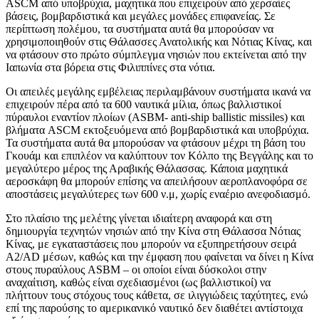
ASCM από υποβρύχια, μαχητικά που επιχειρούν από χερσαίες
βάσεις, βομβαρδιστικά και μεγάλες μονάδες επιφανείας. Σε
περίπτωση πολέμου, τα συστήματα αυτά θα μπορούσαν να
χρησιμοποιηθούν στις Θάλασσες Ανατολικής και Νότιας Κίνας, και
να φτάσουν στο πρώτο σύμπλεγμα νησιών που εκτείνεται από την
Ιαπωνία στα βόρεια στις Φιλιππίνες στα νότια.
Οι απειλές μεγάλης εμβέλειας περιλαμβάνουν συστήματα ικανά να
επιχειρούν πέρα από τα 600 ναυτικά μίλια, όπως βαλλιστικοί
πύραυλοι εναντίον πλοίων (ASBM- anti-ship ballistic missiles) και
βλήματα ASCM εκτοξευόμενα από βομβαρδιστικά και υποβρύχια.
Τα συστήματα αυτά θα μπορούσαν να φτάσουν μέχρι τη βάση του
Γκουάμ και επιπλέον να καλύπτουν τον Κόλπο της Βεγγάλης και το
μεγαλύτερο μέρος της Αραβικής Θάλασσας. Κάποια μαχητικά
αεροσκάφη θα μπορούν επίσης να απειλήσουν αεροπλανοφόρα σε
αποστάσεις μεγαλύτερες των 600 ν.μ, χωρίς εναέριο ανεφοδιασμό.
Στο πλαίσιο της μελέτης γίνεται ιδιαίτερη αναφορά και στη
δημιουργία τεχνητών νησιών από την Κίνα στη Θάλασσα Νότιας
Κίνας, με εγκαταστάσεις που μπορούν να εξυπηρετήσουν σειρά
A2/AD μέσων, καθώς και την έμφαση που φαίνεται να δίνει η Κίνα
στους πυραύλους ASBM – οι οποίοι είναι δύσκολοι στην
αναχαίτιση, καθώς είναι σχεδιασμένοι (ως βαλλιστικοί) να
πλήττουν τους στόχους τους κάθετα, σε ιλιγγιώδεις ταχύτητες, ενώ
επί της παρούσης το αμερικανικό ναυτικό δεν διαθέτει αντίστοιχα