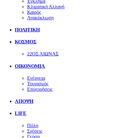
Έγκλημα
Κλιματική Αλλαγή
Καιρός
Ανακύκλωση
ΠΟΛΙΤΙΚΗ
ΚΟΣΜΟΣ
22ΟΣ ΑΙΩΝΑΣ
ΟΙΚΟΝΟΜΙΑ
Ενέργεια
Τουρισμός
Επιχειρήσεις
ΑΠΟΨΗ
LIFE
Πόλη
Σχέσεις
Γεύση