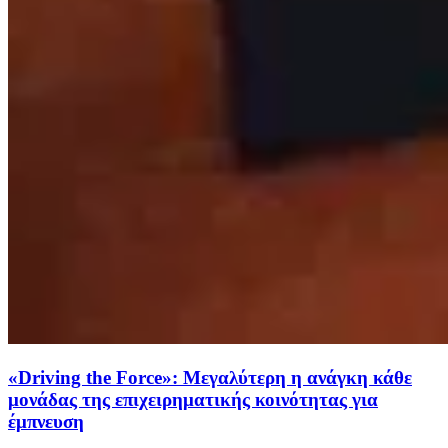
«Driving the Force»: Μεγαλύτερη η ανάγκη κάθε
μονάδας της επιχειρηματικής κοινότητας για
έμπνευση