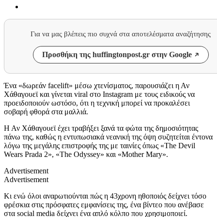
Για να μας βλέπεις πιο συχνά στα αποτελέσματα αναζήτησης
Προσθήκη της huffingtonpost.gr στην Google
Ένα «δωρεάν facelift» μέσω χτενίσματος, παρουσιάζει η Αν
Χάθαγουεϊ και γίνεται viral στο Instagram με τους ειδικούς να
προειδοποιούν ωστόσο, ότι η τεχνική μπορεί να προκαλέσει
σοβαρή φθορά στα μαλλιά.
Η Αν Χάθαγουεϊ έχει τραβήξει ξανά τα φώτα της δημοσιότητας
πάνω της, καθώς η εντυπωσιακά νεανική της όψη συζητείται έντονα
λόγω της μεγάλης επιστροφής της με ταινίες όπως «The Devil
Wears Prada 2», «The Odyssey» και «Mother Mary».
Advertisement
Advertisement
Κι ενώ όλοι αναρωτιούνται πώς η 43χρονη ηθοποιός δείχνει τόσο
φρέσκια στις πρόσφατες εμφανίσεις της, ένα βίντεο που ανέβασε
στα social media δείχνει ένα απλό κόλπο που χρησιμοποιεί.