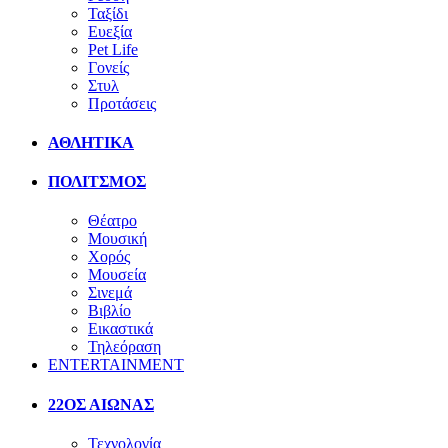
Ταξίδι
Ευεξία
Pet Life
Γονείς
Στυλ
Προτάσεις
ΑΘΛΗΤΙΚΑ
ΠΟΛΙΤΣΜΟΣ
Θέατρο
Μουσική
Χορός
Μουσεία
Σινεμά
Βιβλίο
Εικαστικά
Τηλεόραση
ENTERTAINMENT
22ΟΣ ΑΙΩΝΑΣ
Τεχνολογία