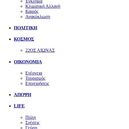
Έγκλημα
Κλιματική Αλλαγή
Καιρός
Ανακύκλωση
ΠΟΛΙΤΙΚΗ
ΚΟΣΜΟΣ
22ΟΣ ΑΙΩΝΑΣ
ΟΙΚΟΝΟΜΙΑ
Ενέργεια
Τουρισμός
Επιχειρήσεις
ΑΠΟΨΗ
LIFE
Πόλη
Σχέσεις
Γεύση