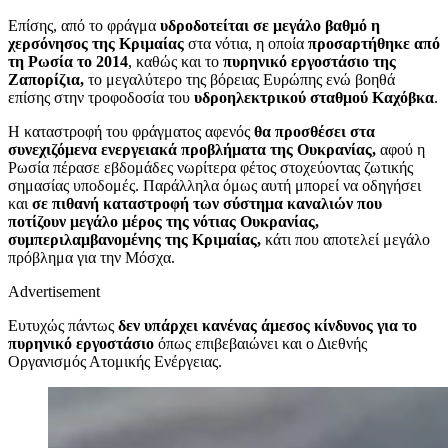
Επίσης, από το φράγμα
υδροδοτείται σε μεγάλο βαθμό η
χερσόνησος της Κριμαίας
στα νότια, η οποία
προσαρτήθηκε από
τη Ρωσία το 2014
, καθώς και το
πυρηνικό εργοστάσιο της
Ζαπορίζια,
το μεγαλύτερο της βόρειας Ευρώπης ενώ βοηθά
επίσης στην τροφοδοσία του
υδροηλεκτρικού σταθμού Καχόβκα
.
Η καταστροφή του φράγματος αφενός
θα προσθέσει στα
συνεχιζόμενα ενεργειακά προβλήματα της Ουκρανίας,
αφού η
Ρωσία πέρασε εβδομάδες νωρίτερα φέτος στοχεύοντας ζωτικής
σημασίας υποδομές. Παράλληλα όμως αυτή μπορεί να οδηγήσει
και
σε πιθανή καταστροφή των σύστημα καναλιών που
ποτίζουν μεγάλο μέρος της νότιας Ουκρανίας,
συμπεριλαμβανομένης της Κριμαίας,
κάτι που αποτελεί μεγάλο
πρόβλημα για την Μόσχα.
Advertisement
Ευτυχώς πάντως
δεν υπάρχει κανένας άμεσος κίνδυνος για το
πυρηνικό εργοστάσιο
όπως επιβεβαιώνει και ο Διεθνής
Οργανισμός Ατομικής Ενέργειας.