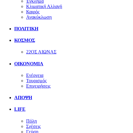
Έγκλημα
Κλιματική Αλλαγή
Καιρός
Ανακύκλωση
ΠΟΛΙΤΙΚΗ
ΚΟΣΜΟΣ
22ΟΣ ΑΙΩΝΑΣ
ΟΙΚΟΝΟΜΙΑ
Ενέργεια
Τουρισμός
Επιχειρήσεις
ΑΠΟΨΗ
LIFE
Πόλη
Σχέσεις
Γεύση