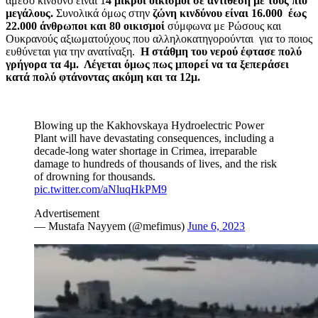
άμεσο κίνδυνο είναι 1
4 μικροί οικισμοί σε αντίθεση με τους πιο
μεγάλους.
Συνολικά όμως στην
ζώνη κινδύνου είναι 16.000 έως
22.000 άνθρωποι και 80 οικισμοί
σύμφωνα με Ρώσους και
Ουκρανούς αξιωματούχους που αλληλοκατηγορούνται για το ποιος
ευθύνεται για την ανατίναξη.
Η στάθμη του νερού έφτασε πολύ
γρήγορα τα 4μ. Λέγεται όμως πως μπορεί να τα ξεπεράσει
κατά πολύ φτάνοντας ακόμη και τα 12μ.
Blowing up the Kakhovskaya Hydroelectric Power
Plant will have devastating consequences, including a
decade-long water shortage in Crimea, irreparable
damage to hundreds of thousands of lives, and the risk
of drowning for thousands.
pic.twitter.com/aNluqHkPM9
Advertisement
— Mustafa Nayyem (@mefimus)
June 6, 2023