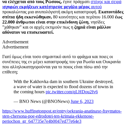
να ελέγχεται από τους Ρώσους,
έγινε πράγματι
στόχος και σειρά
ι
σχυρών εκρήξεων κατέστρεψε μεγάλο μέρος
αυτού
προκαλώντας μια ανυπολόγιστή ακόμη καταστροφή.
Εκατοντάδες
σπίτια ήδη εκκενώθηκαν,
80 κοινότητες και περίπου 16.000
έως
22.000 άνθρωποι είναι στην επικίνδυνη ζώνη
, νησίδες
”χάθηκαν” και οι αρχές εκτιμούν πως η
ζημιά είναι μάλλον
αδύνατον να επισκευαστεί.
Advertisement
Advertisement
Γιατί όμως είναι τοσο σημαντικό αυτό το φράγμα και ποιες οι
συνέπειες της εν μέρει καταστροφής του για Ρωσία και Ουκρανία
που αλληλοκατηγορούνται για το ποιος είναι πίσω από την
επίθεση;
With the Kakhovka dam in southern Ukraine destroyed,
a wave of water is expected to flood dozens of towns in
the coming hours
pic.twitter.com/qLHDou2fv6
— BNO News (@BNONews)
June 6, 2023
https://www.huffingtonpost.gr/entry/oekrania-anatinaxe-fraymatos-
sten-chersona-poe-edrodotei-ten-krimaia-ekkenose-
periochon_gr_647735e7e4b0047ed77e64e3