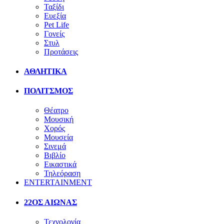
Ταξίδι
Ευεξία
Pet Life
Γονείς
Στυλ
Προτάσεις
ΑΘΛΗΤΙΚΑ
ΠΟΛΙΤΣΜΟΣ
Θέατρο
Μουσική
Χορός
Μουσεία
Σινεμά
Βιβλίο
Εικαστικά
Τηλεόραση
ENTERTAINMENT
22ΟΣ ΑΙΩΝΑΣ
Τεχνολογία