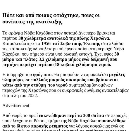
Πότε και από ποιους φτιάχτηκε, ποιες οι
συνέπειες της ανατίναξης
Το φράγμα Νόβα Καχόβκα στον ποταμό Δνείπερο βρίσκεται
περίπου
30 χιλιόμετρα ανατολικά της πόλης Χερσώνα.
Κατασκευάστηκε το
1956 επί Σοβιετικής Ένωσης
στο πλαίσιο
της κατασκευής υδροηλεκτρικού εργοστασίου στη περιοχή Νόβα
Καχόβκα, που σήμερα είναι υπό ρωσική κατοχή. Έ
χει ύψος
30
μέτρα και πλάτος
3,2 χιλιόμετρα μήκος ενώ δεξαμενή που
περιέχει περιέχει περίπου 18 κυβικά χιλιόμετρα νερού.
Η διάρρηξη του φράγματος θα μπορούσε να προκαλέσει
μεγάλες
πλημμύρες σε πολλούς μικρούς οικισμούς που βρίσκονται
κάτω από την στάθμη του νερού
συμπεριλαμβανομένων
περιοχών της Χερσώνας που οι ουκρανικές δυνάμεις ανακατέλαβαν
στα τέλη του 2022.
Advertisement
Από νωρίς το πρωί
εκκενώθηκαν περί τα 300 σπίτια
σε περιοχές
που ελέγχουν οι Ρώσοι, τμήμα της Νόβα Καχόβκα
αποσυνδέθηκε
από το δίκτυο παροχής ρεύματος
για λόγους ασφαλείας ενώ σε