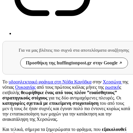
Για να μας βλέπεις πιο συχνά στα αποτελέσματα αναζήτησης
Προσθήκη της huffingtonpost.gr στην Google
Το
υδροηλεκτρικό φράγμα στη Νόβα Καχόβκα
στην
Χερσώνα
της
νότιας
Ουκρανίας
από τους πρώτους κιόλας μήνες της
ρωσική
ς
εισβολής
θεωρήθηκε ένας από τους πλέον ”ευαίσθητους”
στρατηγικούς στόχους
για τις δύο αντιμαχόμενες πλευρές. Οι
κατηγορίες σχετικά με επικείμενη στοχοποίηση
του από τους
μεν ή τους δε ήταν συχνές και έγιναν πολύ πιο έντονες κυρίως κατά
την εντατικοποίηση των μαχών για την κατάκτηση και την
ανακατάληψη της Χερσώνας.
Και τελικά, σήμερα τα ξημερώματα το φράγμα, που
εξακολουθεί