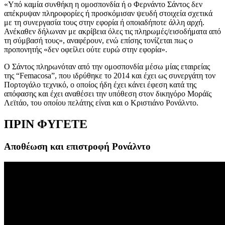
«Υπό καμία συνθήκη η ομοσπονδία ή ο Φερνάντο Σάντος δεν
απέκρυψαν πληροφορίες ή προσκόμισαν ψευδή στοιχεία σχετικά
με τη συνεργασία τους στην εφορία ή οποιαδήποτε άλλη αρχή.
Ανέκαθεν δήλωναν με ακρίβεια όλες τις πληρωμές/εισοδήματα από
τη σύμβασή τους», αναφέρουν, ενώ επίσης τονίζεται πως ο
προπονητής «δεν οφείλει ούτε ευρώ στην εφορία».
Ο Σάντος πληρωνόταν από την ομοσπονδία μέσω μίας εταιρείας
της “Femacosa”, που ιδρύθηκε το 2014 και έχει ως συνεργάτη τον
Πορτογάλο τεχνικό, ο οποίος ήδη έχει κάνει έφεση κατά της
απόφασης και έχει αναθέσει την υπόθεση στον δικηγόρο Μοράϊς
Λεϊτάο, του οποίου πελάτης είναι και ο Κριστιάνο Ρονάλντο.
ΠΡΙΝ ΦΥΓΕΤΕ
Αποθέωση και επιστροφή Ρονάλντο