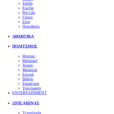
Ταξίδι
Ευεξία
Pet Life
Γονείς
Στυλ
Προτάσεις
ΑΘΛΗΤΙΚΑ
ΠΟΛΙΤΣΜΟΣ
Θέατρο
Μουσική
Χορός
Μουσεία
Σινεμά
Βιβλίο
Εικαστικά
Τηλεόραση
ENTERTAINMENT
22ΟΣ ΑΙΩΝΑΣ
Τεχνολογία