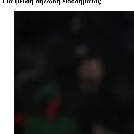
Για ψευδή δήλωση εισοδήματος