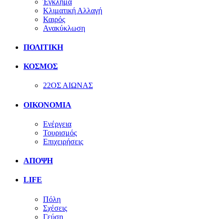
Έγκλημα
Κλιματική Αλλαγή
Καιρός
Ανακύκλωση
ΠΟΛΙΤΙΚΗ
ΚΟΣΜΟΣ
22ΟΣ ΑΙΩΝΑΣ
ΟΙΚΟΝΟΜΙΑ
Ενέργεια
Τουρισμός
Επιχειρήσεις
ΑΠΟΨΗ
LIFE
Πόλη
Σχέσεις
Γεύση